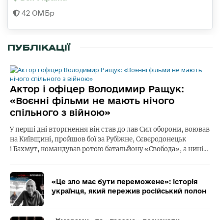
42 ОМБр
ПУБЛІКАЦІЇ
Актор і офіцер Володимир Ращук:
«Воєнні фільми не мають нічого
спільного з війною»
У перші дні вторгнення він став до лав Сил оборони, воював
на Київщині, пройшов бої за Рубіжне, Сєвєродонецьк
і Бахмут, командував ротою батальйону «Свобода», а нині…
«Це зло має бути переможене»: історія
українця, який пережив російський полон