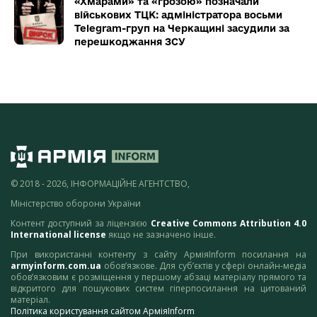
«Хмарами» та «грозою» позначали
військових ТЦК: адміністратора восьми
Telegram-груп на Черкащині засудили за
перешкоджання ЗСУ
© 2018 - 2026, ІНФОРМАЦІЙНЕ АГЕНТСТВО,
Міністерство оборони України
Контент доступний за ліцензією
Creative Commons Attribution 4.0
International license
якщо не зазначено інше.
При використанні контенту з сайту АрміяInform посилання на
armyinform.com.ua
обов’язкове. Для суб’єктів у сфері онлайн-медіа
обов’язковим є розміщення у першому абзаці матеріалу прямого та
відкритого для пошукових систем гіперпосилання на цитований
матеріал.
Політика користування сайтом АрміяInform