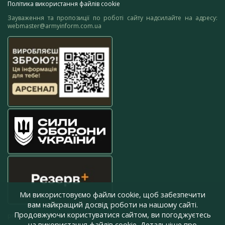
Політика використання файлів cookie
Зауваження та пропозиції по роботі сайту надсилайте на адресу:
webmaster@armyinform.com.ua
Ми використовуємо файли cookie, щоб забезпечити
вам найкращий досвід роботи на нашому сайті.
Продовжуючи користуватися сайтом, ви погоджуєтесь
press@armyinform.com.ua
на використання файлів cookie. Детальніше про