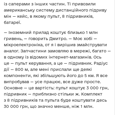
із саперами з інших частин. Ті привозили
американську систему дистанційного підриву
мін — кейс, в якому пульт, 8 підривників,
батареї.
— Іноземний прилад коштує близько 1 млн
гривень, — говорить Дмитро. — Моє хобі —
мікроелектроніка, от я і вирішив змайструвати
аналог. Запчастини замовляю в мережі, багато —
в одному із відомих інтернет-магазинів. Ось
це — пульт керування, а це — підривник. Радіус
дії — 800 м, але мені прислали ще деякі
компоненти, які збільшують його до 5 км. Я все
випробував — усе працює, все дуже просте.
Основне — це вартість: пульт коштує 3 000 грн,
підривник — приблизно стільки ж. Комплект
з 8 підривників та пульта буде коштувати десь
30 000 грн, що значно менше, ніж 1 млн.