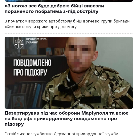
«З ногою все буде добре»: бійці вивезли
пораненого побратима з-під обстрілу
З початком ворожого артобстрілу бійці вогневої групи бригади
«Хижак» почули крики про допомогу.
Дезертирував під час оборони Маріуполя та воює
на боці рф: прикордоннику повідомлено про
підозру
Ексвійськовослужбовцю Державної прикордонної служби