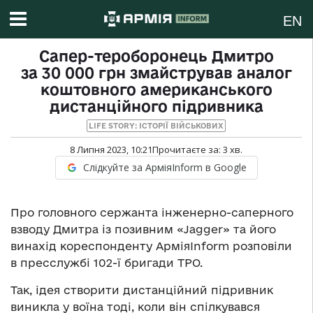
EN
Сапер-тероборонець Дмитро
за 30 000 грн змайстрував аналог
коштовного американського
дистанційного підривника
LIFE STORY: ІСТОРІЇ ВІЙСЬКОВИХ
8 Липня 2023, 10:21
Прочитаєте за:
3
хв.
Слідкуйте за АрміяInform в Google
Про головного сержанта інженерно-саперного
взводу Дмитра із позивним «Jagger» та його
винахід кореспонденту АрміяInform розповіли
в пресслужбі 102-ї бригади ТРО.
Так, ідея створити дистанційний підривник
виникла у воїна тоді, коли він спілкувався