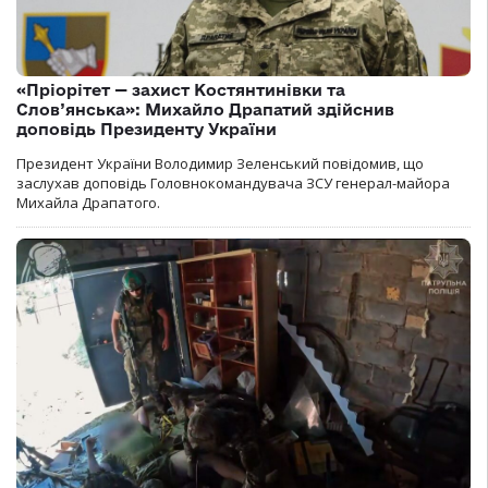
«Пріорітет — захист Костянтинівки та
Слов’янська»: Михайло Драпатий здійснив
доповідь Президенту України
Президент України Володимир Зеленський повідомив, що
заслухав доповідь Головнокомандувача ЗСУ генерал-майора
Михайла Драпатого.