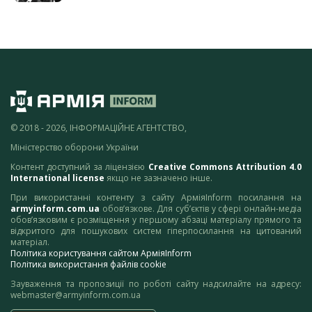
© 2018 - 2026, ІНФОРМАЦІЙНЕ АГЕНТСТВО,
Міністерство оборони України
Контент доступний за ліцензією
Creative Commons Attribution 4.0
International license
якщо не зазначено інше.
При використанні контенту з сайту АрміяInform посилання на
armyinform.com.ua
обов’язкове. Для суб’єктів у сфері онлайн-медіа
обов’язковим є розміщення у першому абзаці матеріалу прямого та
відкритого для пошукових систем гіперпосилання на цитований
матеріал.
Політика користування сайтом АрміяInform
Політика використання файлів cookie
Зауваження та пропозиції по роботі сайту надсилайте на адресу:
webmaster@armyinform.com.ua