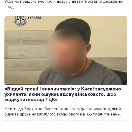
України повідомлено про підозру у дезертирстві та державній
зраді.
«Віддай гроші і виклич таксі»: у Києві засуджено
ухилянта, який ошукав вдову військового, щоб
«відкупитись від ТЦК»
У Києві до 7 років позбавлення волі засуджено чоловіка, який
ошукав дружину загиблого військового на 455 тисяч гривень.