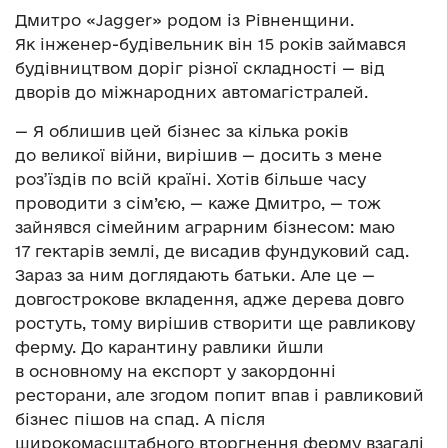
Дмитро «Jagger» родом із Рівненщини.
Як інженер-будівельник він 15 років займався
будівництвом доріг різної складності — від
дворів до міжнародних автомагістралей.
— Я облишив цей бізнес за кілька років
до великої війни, вирішив — досить з мене
роз’їздів по всій країні. Хотів більше часу
проводити з сім’єю, — каже Дмитро, — тож
зайнявся сімейним аграрним бізнесом: маю
17 гектарів землі, де висадив фундуковий сад.
Зараз за ним доглядають батьки. Але це —
довгострокове вкладення, адже дерева довго
ростуть, тому вирішив створити ще равликову
ферму. До карантину равлики йшли
в основному на експорт у закордонні
ресторани, але згодом попит впав і равликовий
бізнес пішов на спад. А після
широкомасштабного вторгнення ферму взагалі