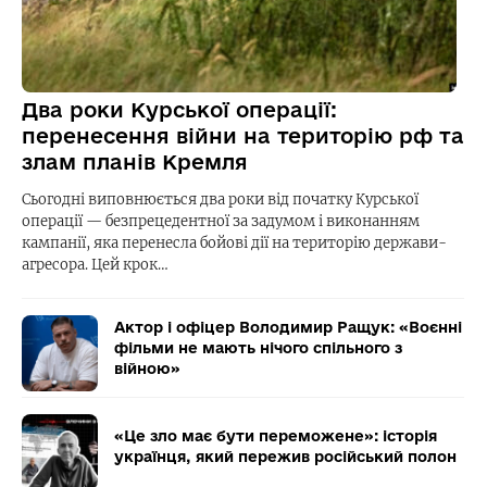
Два роки Курської операції:
перенесення війни на територію рф та
злам планів Кремля
Сьогодні виповнюється два роки від початку Курської
операції — безпрецедентної за задумом і виконанням
кампанії, яка перенесла бойові дії на територію держави-
агресора. Цей крок…
Актор і офіцер Володимир Ращук: «Воєнні
фільми не мають нічого спільного з
війною»
«Це зло має бути переможене»: історія
українця, який пережив російський полон