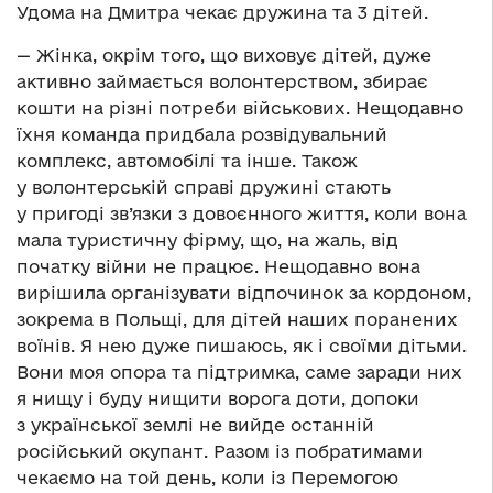
Удома на Дмитра чекає дружина та 3 дітей.
— Жінка, окрім того, що виховує дітей, дуже
активно займається волонтерством, збирає
кошти на різні потреби військових. Нещодавно
їхня команда придбала розвідувальний
комплекс, автомобілі та інше. Також
у волонтерській справі дружині стають
у пригоді зв’язки з довоєнного життя, коли вона
мала туристичну фірму, що, на жаль, від
початку війни не працює. Нещодавно вона
вирішила організувати відпочинок за кордоном,
зокрема в Польщі, для дітей наших поранених
воїнів. Я нею дуже пишаюсь, як і своїми дітьми.
Вони моя опора та підтримка, саме заради них
я нищу і буду нищити ворога доти, допоки
з української землі не вийде останній
російський окупант. Разом із побратимами
чекаємо на той день, коли із Перемогою