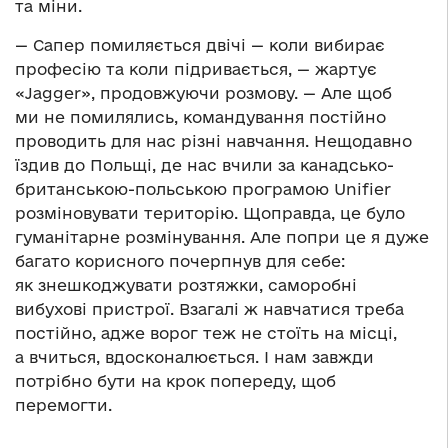
та міни.
— Сапер помиляється двічі — коли вибирає
професію та коли підривається, — жартує
«Jagger», продовжуючи розмову. — Але щоб
ми не помилялись, командування постійно
проводить для нас різні навчання. Нещодавно
їздив до Польщі, де нас вчили за канадсько-
британською-польською програмою Unifier
розміновувати територію. Щоправда, це було
гуманітарне розмінування. Але попри це я дуже
багато корисного почерпнув для себе:
як знешкоджувати розтяжки, саморобні
вибухові пристрої. Взагалі ж навчатися треба
постійно, адже ворог теж не стоїть на місці,
а вчиться, вдосконалюється. І нам завжди
потрібно бути на крок попереду, щоб
перемогти.