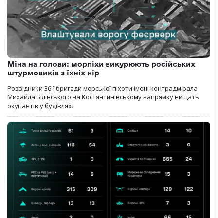
Міна на голови: морпіхи викурюють російських
штурмовиків з їхніх нір
Розвідники 36-ї бригади морської піхоти імені контрадмірала
Михайла Білінського на Костянтинівському напрямку нищать
окупантів у будівлях.