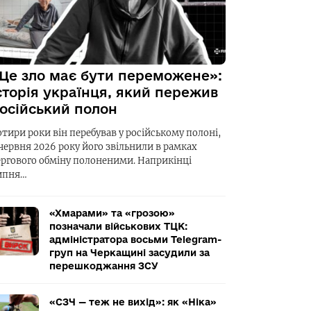
Це зло має бути переможене»:
сторія українця, який пережив
осійський полон
отири роки він перебував у російському полоні,
 червня 2026 року його звільнили в рамках
ергового обміну полоненими. Наприкінці
ипня…
«Хмарами» та «грозою»
позначали військових ТЦК:
адміністратора восьми Telegram-
груп на Черкащині засудили за
перешкоджання ЗСУ
«СЗЧ — теж не вихід»: як «Ніка»