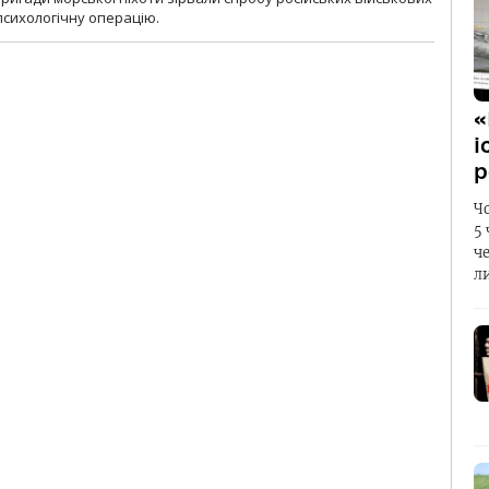
сихологічну операцію.
«
і
р
Ч
5
ч
л