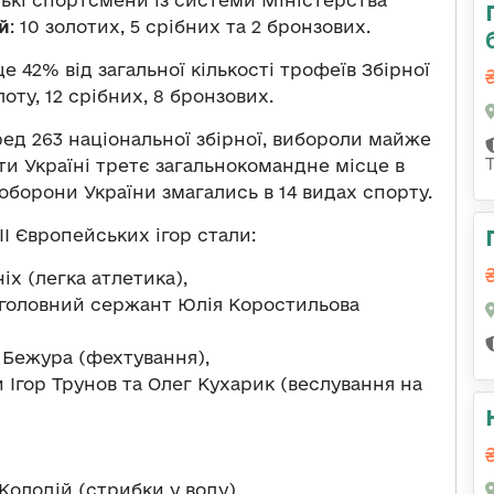
ські спортсмени із системи Міністерства
й
: 10 золотих, 5 срібних та 2 бронзових.
е 42% від загальної кількості трофеїв Збірної
лоту, 12 срібних, 8 бронзових.
ред 263 національної збірної, вибороли майже
и Україні третє загальнокомандне місце в
борони України змагались в 14 видах спорту.
І Європейських ігор стали:
х (легка атлетика),
 головний сержант Юлія Коростильова
Бежура (фехтування),
 Ігор Трунов та Олег Кухарик (веслування на
Колодій (стрибки у воду).