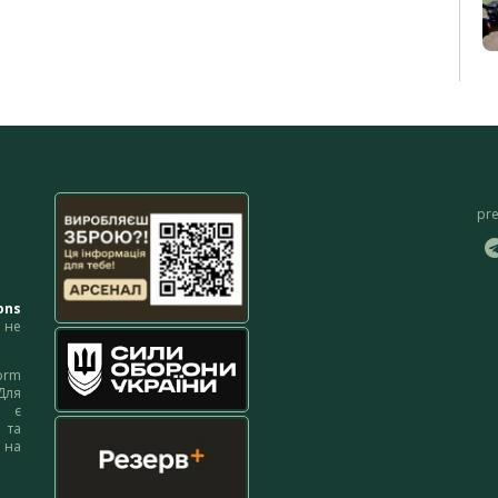
pr
ons
не
orm
Для
м є
 та
 на