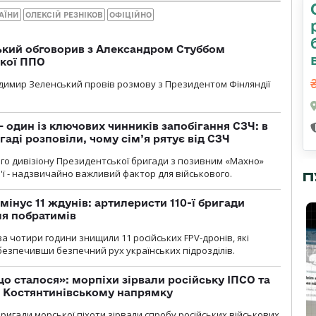
АЇНИ
ОЛЕКСІЙ РЕЗНІКОВ
ОФІЦІЙНО
кий обговорив з Александром Стуббом
ької ППО
димир Зеленський провів розмову з Президентом Фінляндії
 один із ключових чинників запобігання СЗЧ: в
аді розповіли, чому сім’я рятує від СЗЧ
го дивізіону Президентської бригади з позивним «Махно»
м'ї - надзвичайно важливий фактор для військового.
П
мінус 11 ждунів: артилеристи 110-ї бригади
ля побратимів
а чотири години знищили 11 російських FPV-дронів, які
абезпечивши безпечний рух українських підрозділів.
що сталося»: морпіхи зірвали російську ІПСО та
а Костянтинівському напрямку
бригади морської піхоти зірвали спробу російських військових