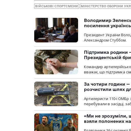
ВІЙСЬКОВІ СПОРТСМЕНИ
МІНІСТЕРСТВО ОБОРОНИ УКР
Володимир Зеленсь
посилення українс
Президент України Воло
Александром Стуббом.
Підтримка родини —
Президентській бриг
Командир артилерійсько
вважає, що підтримка сі
За чотири години — 
розчистили шлях д
Артилеристи 110-ї ОМБр з
перебували в засідці, з
«Ми не зрозуміли, 
взяли полонених н
Розвідники 36-ї окремої 