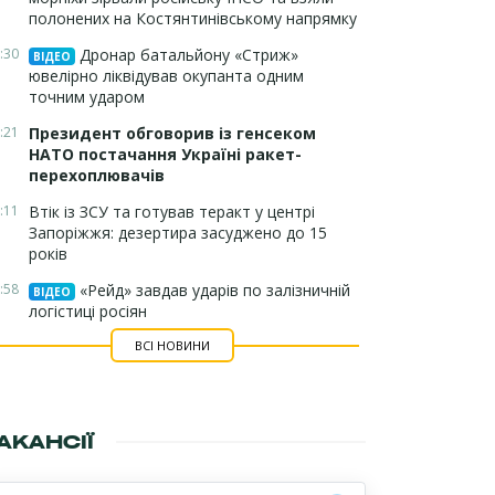
полонених на Костянтинівському напрямку
:30
Дронар батальйону «Стриж»
ВІДЕО
ювелірно ліквідував окупанта одним
точним ударом
:21
Президент обговорив із генсеком
НАТО постачання Україні ракет-
перехоплювачів
:11
Втік із ЗСУ та готував теракт у центрі
Запоріжжя: дезертира засуджено до 15
років
:58
«Рейд» завдав ударів по залізничній
ВІДЕО
логістиці росіян
ВСІ НОВИНИ
АКАНСІЇ