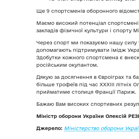
Ще 9 спортсменів оборонного відомства
Маємо високий потенціал спортсменів,
закладів фізичної культури і спорту М
Через спорт ми показуємо нашу силу т
допомагають підтримувати імідж Україн
Здобутки кожного спортсмена є внеск
російським окупантом.
Дякую за досягнення в Євроіграх та б
більше трофеїв під час ХХХІІІ літніх О
прийматиме столиця Франції Париж.
Бажаю Вам високих спортивних резуль
Міністр оборони України Олексій РЕ
Джерело:
Міністерство оборони Укра