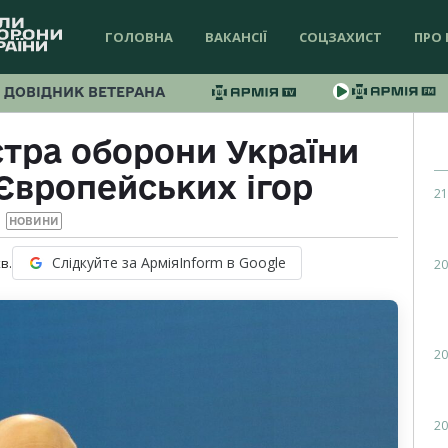
ГОЛОВНА
ВАКАНСІЇ
СОЦЗАХИСТ
ПРО 
ДОВІДНИК ВЕТЕРАНА
стра оборони України
 Європейських ігор
21
НОВИНИ
Слідкуйте за АрміяInform в Google
в.
20
20
20