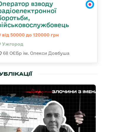
Оператор взводу
радіоелектронної
боротьби,
військовослужбовець
від 50000 до 120000 грн
Ужгород
68 ОЄБр ім. Олекси Довбуша
УБЛІКАЦІЇ