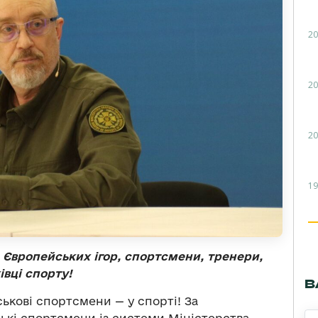
20
20
20
19
 Європейських ігор, спортсмени, тренери,
івці спорту!
В
ськові спортсмени — у спорті! За