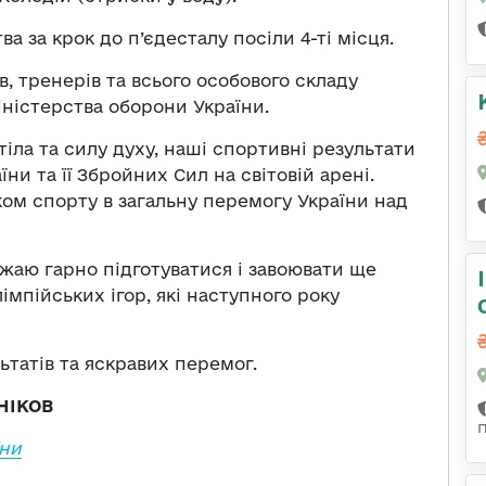
 за крок до п’єдесталу посіли 4-ті місця.
 тренерів та всього особового складу
іністерства оборони України.
іла та силу духу, наші спортивні результати
и та її Збройних Сил на світовій арені.
ом спорту в загальну перемогу України над
ажаю гарно підготуватися і завоювати ще
лімпійських ігор, які наступного року
татів та яскравих перемог.
ЗНІКОВ
їни