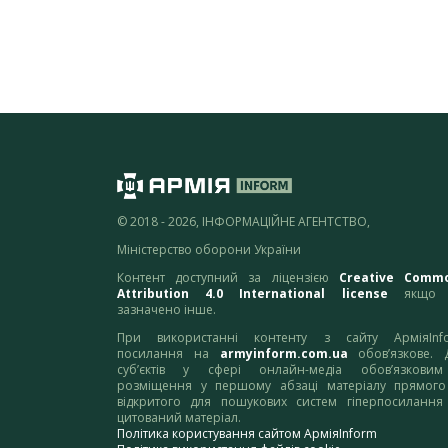
© 2018 - 2026, ІНФОРМАЦІЙНЕ АГЕНТСТВО,
Міністерство оборони України
Контент доступний за ліцензією
Creative Comm
Attribution 4.0 International license
якщо 
зазначено інше.
При використанні контенту з сайту АрміяInf
посилання на
armyinform.com.ua
обов’язкове. 
суб’єктів у сфері онлайн-медіа обов’язкови
розміщення у першому абзаці матеріалу прямого
відкритого для пошукових систем гіперпосилання
цитований матеріал.
Політика користування сайтом АрміяInform