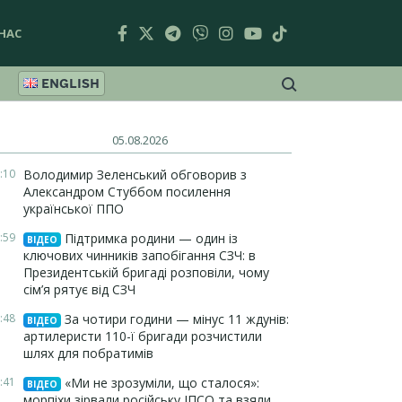
НАС
ENGLISH
05.08.2026
:10
Володимир Зеленський обговорив з
Александром Стуббом посилення
української ППО
:59
Підтримка родини — один із
ВІДЕО
ключових чинників запобігання СЗЧ: в
Президентській бригаді розповіли, чому
сім’я рятує від СЗЧ
:48
За чотири години — мінус 11 ждунів:
ВІДЕО
артилеристи 110-ї бригади розчистили
шлях для побратимів
:41
«Ми не зрозуміли, що сталося»:
ВІДЕО
морпіхи зірвали російську ІПСО та взяли