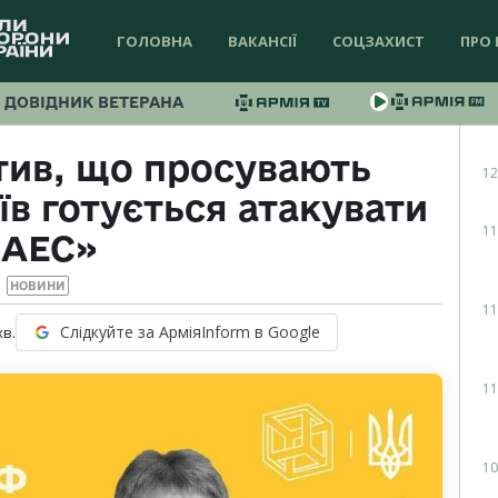
ГОЛОВНА
ВАКАНСІЇ
СОЦЗАХИСТ
ПРО 
ДОВІДНИК ВЕТЕРАНА
тив, що просувають
12
їв готується атакувати
11
ЗАЕС»
НОВИНИ
11
Слідкуйте за АрміяInform в Google
хв.
11
10