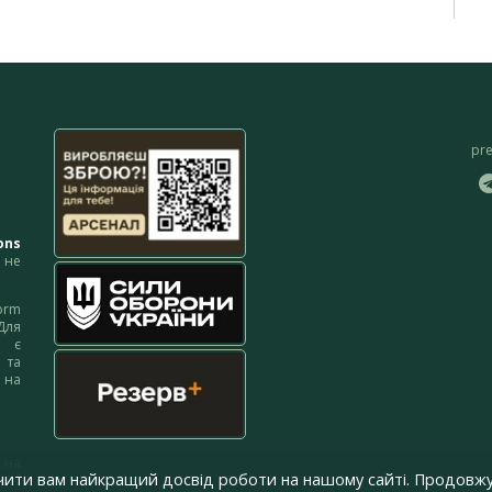
pr
ons
не
orm
Для
м є
 та
 на
 на
чити вам найкращий досвід роботи на нашому сайті. Продовжу