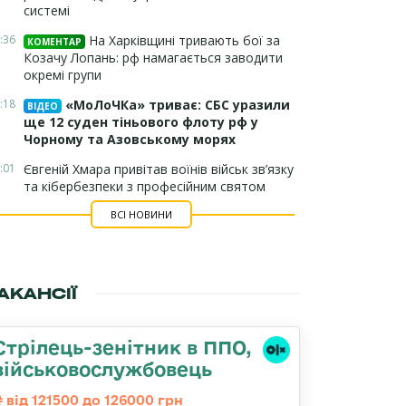
системі
:36
На Харківщині тривають бої за
КОМЕНТАР
Козачу Лопань: рф намагається заводити
окремі групи
:18
«МоЛоЧКа» триває: СБС уразили
ВІДЕО
ще 12 суден тіньового флоту рф у
Чорному та Азовському морях
:01
Євгеній Хмара привітав воїнів військ зв’язку
та кібербезпеки з професійним святом
ВСІ НОВИНИ
АКАНСІЇ
Стрілець-зенітник в ППО,
військовослужбовець
від 121500 до 126000 грн