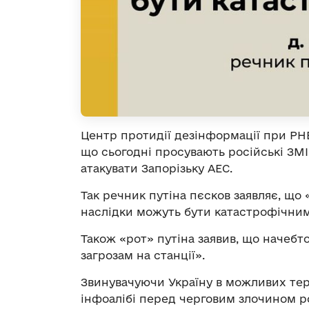
Центр протидії дезінформації при РН
що сьогодні просувають російські ЗМІ 
атакувати Запорізьку АЕС.
Так речник путіна пєсков заявляє, що 
наслідки можуть бути катастрофічни
Також «рот» путіна заявив, що начебто
загрозам на станції».
Звинувачуючи Україну в можливих тера
інфоалібі перед черговим злочином ро