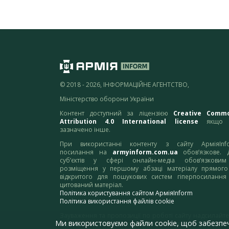
© 2018 - 2026, ІНФОРМАЦІЙНЕ АГЕНТСТВО,
Міністерство оборони України
Контент доступний за ліцензією
Creative Comm
Attribution 4.0 International license
якщо 
зазначено інше.
При використанні контенту з сайту АрміяInf
посилання на
armyinform.com.ua
обов’язкове. 
суб’єктів у сфері онлайн-медіа обов’язкови
розміщення у першому абзаці матеріалу прямого
відкритого для пошукових систем гіперпосилання
цитований матеріал.
Політика користування сайтом АрміяInform
Політика використання файлів cookie
Зауваження та пропозиції по роботі сайту надсилайте
Ми використовуємо файли cookie, щоб забезпе
адресу:
webmaster@armyinform.com.ua