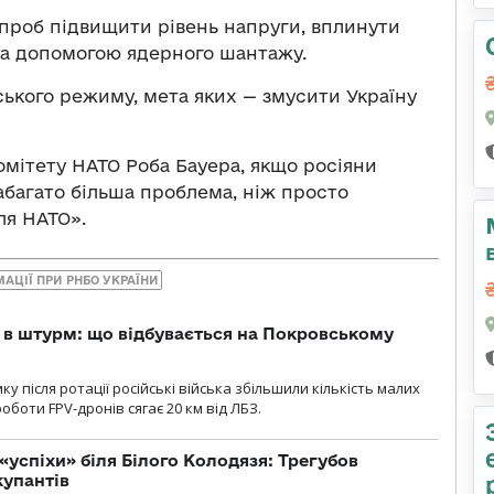
проб підвищити рівень напруги, вплинути
 за допомогою ядерного шантажу.
ського режиму, мета яких — змусити Україну
комітету НАТО Роба Бауера, якщо росіяни
набагато більша проблема, ніж просто
ля НАТО».
АЦІЇ ПРИ РНБО УКРАЇНИ
 в штурм: що відбувається на Покровському
 після ротації російські війська збільшили кількість малих
оботи FPV-дронів сягає 20 км від ЛБЗ.
«успіхи» біля Білого Колодязя: Трегубов
купантів