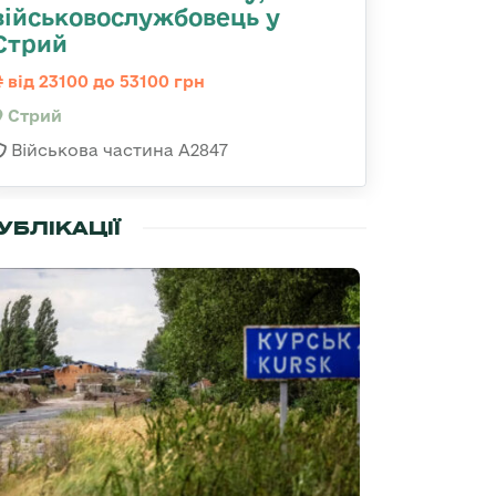
військовослужбовець у
Стрий
від 23100 до 53100 грн
Стрий
Військова частина А2847
УБЛІКАЦІЇ