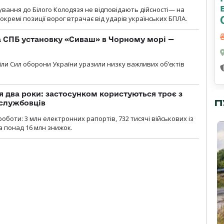
сування до Білого Колодязя не відповідають дійсності— на
кремі позиції ворог втрачає від ударів українських БПЛА.
 СПБ установку «Сиваш» в Чорному морі —
діли Сил оборони України уразили низку важливих об’єктів
 два роки: застосунком користуються троє з
П
ослужбовців
роботи: 3 млн електронних рапортів, 732 тисячі військових із
 понад 16 млн знижок.