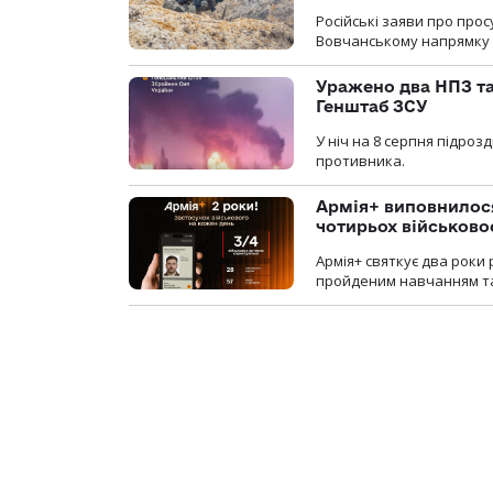
Російські заяви про про
Вовчанському напрямку о
Уражено два НПЗ та
Генштаб ЗСУ
У ніч на 8 серпня підроз
противника.
Армія+ виповнилося
чотирьох військов
Армія+ святкує два роки 
пройденим навчанням та