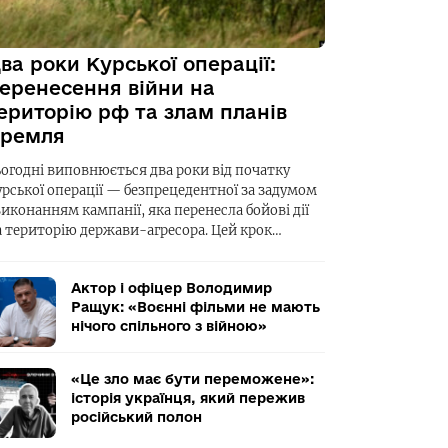
ва роки Курської операції:
еренесення війни на
ериторію рф та злам планів
ремля
ьогодні виповнюється два роки від початку
урської операції — безпрецедентної за задумом
виконанням кампанії, яка перенесла бойові дії
а територію держави-агресора. Цей крок…
Актор і офіцер Володимир
Ращук: «Воєнні фільми не мають
нічого спільного з війною»
«Це зло має бути переможене»:
історія українця, який пережив
російський полон