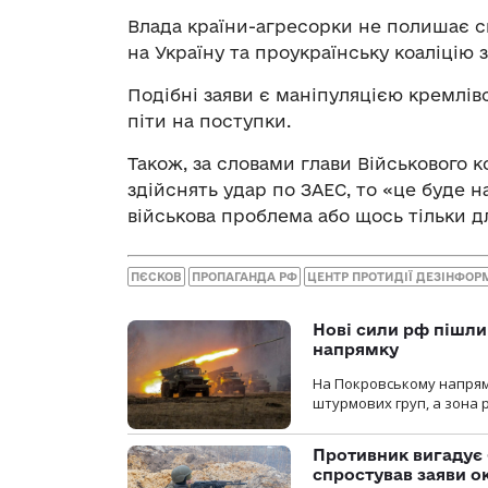
Влада країни-агресорки не полишає с
на Україну та проукраїнську коаліцію
Подібні заяви є маніпуляцією кремлів
піти на поступки.
Також, за словами глави Військового 
здійснять удар по ЗАЕС, то «це буде 
військова проблема або щось тільки д
ПЄСКОВ
ПРОПАГАНДА РФ
ЦЕНТР ПРОТИДІЇ ДЕЗІНФОРМ
Нові сили рф пішли
напрямку
На Покровському напрямку
штурмових груп, а зона р
Противник вигадує 
спростував заяви о