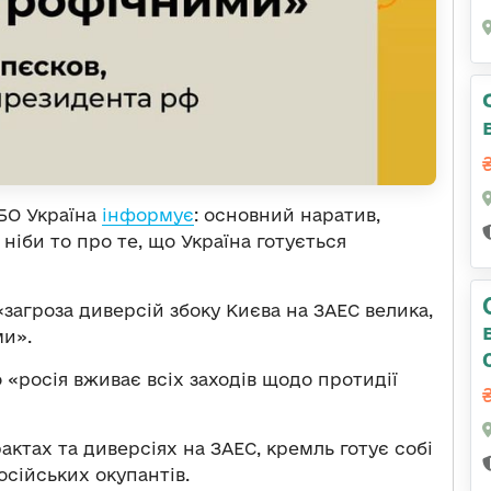
БО Україна
інформує
: основний наратив,
ніби то про те, що Україна готується
«загроза диверсій збоку Києва на ЗАЕС велика,
ми».
 «росія вживає всіх заходів щодо протидії
ктах та диверсіях на ЗАЕС, кремль готує собі
сійських окупантів.