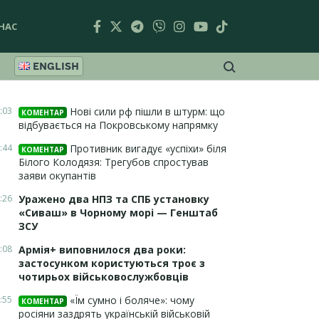
НАС
ENGLISH
:03
Нові сили рф пішли в штурм: що
КОМЕНТАР
відбувається на Покровському напрямку
:44
Противник вигадує «успіхи» біля
КОМЕНТАР
Білого Колодязя: Трегубов спростував
заяви окупантів
:26
Уражено два НПЗ та СПБ установку
«Сиваш» в Чорному морі — Генштаб
ЗСУ
:08
Армія+ виповнилося два роки:
застосунком користуються троє з
чотирьох військовослужбовців
:55
«Їм сумно і боляче»: чому
КОМЕНТАР
росіяни заздрять українській військовій