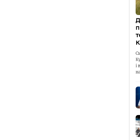
Д
п
т
К
С
К
і 
н