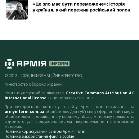
«Це зло має бути переможене»: історія
українця, який пережив російський полон
© 2018 - 2026, ІНФОРМАЦІЙНЕ АГЕНТСТВО,
Міністерство оборони України
Контент доступний за ліцензією
Creative Commons Attribution 4.0
International license
якщо не зазначено інше.
При використанні контенту з сайту АрміяInform посилання на
armyinform.com.ua
обов’язкове. Для суб’єктів у сфері онлайн-медіа
обов’язковим є розміщення у першому абзаці матеріалу прямого та
відкритого для пошукових систем гіперпосилання на цитований
матеріал.
Політика користування сайтом АрміяInform
Політика використання файлів cookie