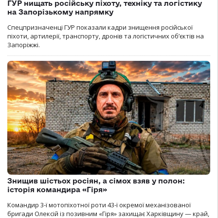
ГУР нищать російську піхоту, техніку та логістику
на Запорізькому напрямку
Спецпризначенці ГУР показали кадри знищення російської
піхоти, артилерії, транспорту, дронів та логістичних об’єктів на
Запоріжжі.
Знищив шістьох росіян, а сімох взяв у полон:
історія командира «Гіря»
Командир 3-ї мотопіхотної роти 43-ї окремої механізованої
бригади Олексій із позивним «Гіря» захищає Харківщину — край,