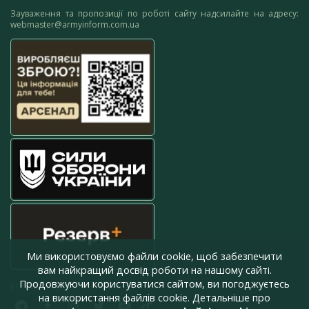
Зауваження та пропозиції по роботі сайту надсилайте на адресу:
webmaster@armyinform.com.ua
Ми використовуємо файли cookie, щоб забезпечити
вам найкращий досвід роботи на нашому сайті.
Продовжуючи користуватися сайтом, ви погоджуєтесь
press@armyinform.com.ua
на використання файлів cookie. Детальніше про