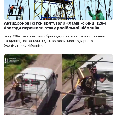
Антидронові сітки врятували «Хамві»: бійці 128-ї
бригади пережили атаку російської «Молнії»
Бійці 128-ї Закарпатської бригади, повертаючись із бойового
завдання, потрапили під атаку російського ударного
безпілотника «Молнія».