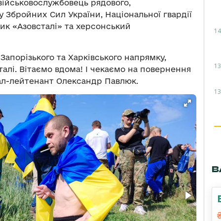
 військовослужбовець рядового,
 Збройних Сил України, Національної гвардії
ник «Азовсталі» та херсонський
14
 Запорізького та Харківського напрямку,
13
талі. Вітаємо вдома! І чекаємо на повернення
рал-лейтенант Олександр Павлюк.
13
В