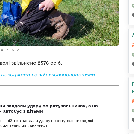
еволі звільнено
2576
осіб.
ь поводження з військовополоненими
ни завдали удару по рятувальниках, а на
 автобус з дітьми
йські війська завдали удару по рятувальниках, які
ічної атаки на Запоріжжя.