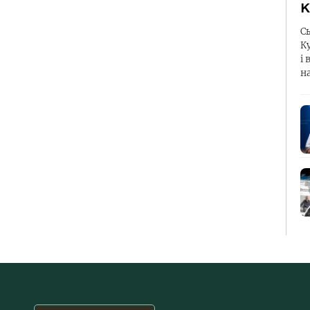
К
С
К
і 
н