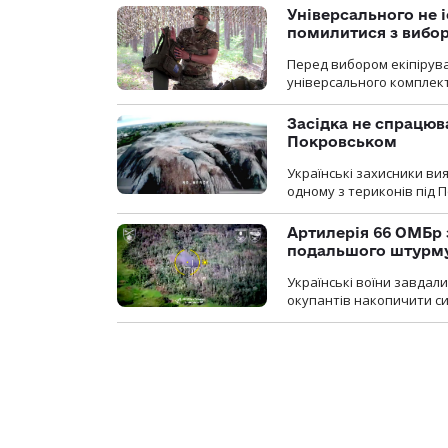
Універсального не і
помилитися з вибо
Перед вибором екіпірув
універсального комплекту,
Засідка не спрацюв
Покровськом
Українські захисники вия
одному з териконів під 
Артилерія 66 ОМБр 
подальшого штурм
Українські воїни завдал
окупантів накопичити с