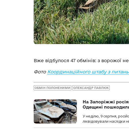
Вже відбулося 47 обмінів: з ворожої н
Фото
Координаційного штабу з питан
ОБМІН ПОЛОНЕНИМИ
ОЛЕКСАНДР ПАВЛЮК
На Запоріжжі росія
Одещині пошкодили
У неділю, 9 серпня, росі
ліквідовували наслідки н