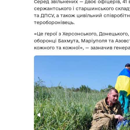
Серед звільнених — двоє офіцерів, 41
сержантського і старшинського складу
та ДПСУ, а також цивільний співробіт
тероборонівець.
«Це герої з Херсонського, Донецького,
оборонці Бахмута, Маріуполя та Азовс
кожного та кожної», — зазначив гене