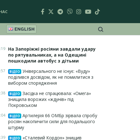
НАС
ENGLISH
:19
На Запоріжжі росіяни завдали удару
по рятувальниках, а на Одещині
пошкодили автобус з дітьми
:57
Універсального не існує: «Вуду»
ВІДЕО
поділився досвідом, як не помилитися з
вибором спорядження
:38
Засідка не спрацювала: «Омега»
ВІДЕО
знищила ворожих «ждунів» під
Покровськом
:04
Артилерія 66 ОМБр зірвала спробу
ВІДЕО
росіян накопичити сили для подальшого
штурму
:39
«Сталевий Кордон» знищив
ВІДЕО