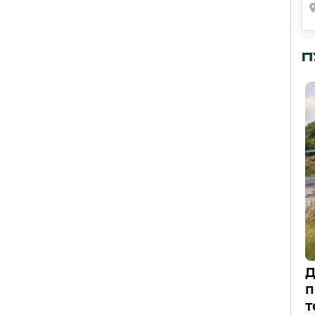
П
Д
п
т