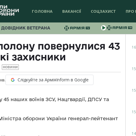
ГОЛОВНА
ВАКАНСІЇ
СОЦЗАХИСТ
ПРО 
ДОВІДНИК ВЕТЕРАНА
 полону повернулися 43
16
кі захисники
НОВИНИ
15
Слідкуйте за АрміяInform в Google
хв.
15
 45 наших воїнів ЗСУ, Нацгвардії, ДПСУ та
15
іністра оборони України генерал-лейтенант
14