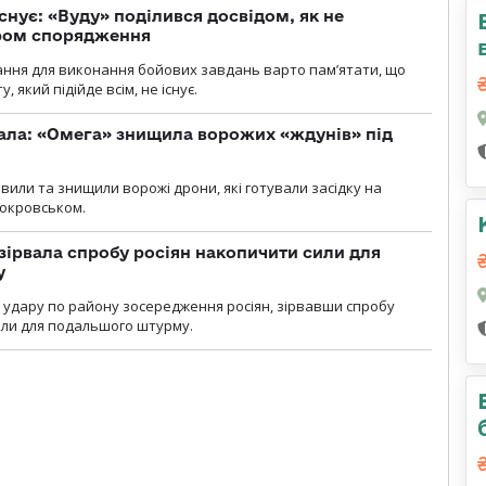
снує: «Вуду» поділився досвідом, як не
ром спорядження
ання для виконання бойових завдань варто пам’ятати, що
 який підійде всім, не існує.
ала: «Омега» знищила ворожих «ждунів» під
вили та знищили ворожі дрони, які готували засідку на
Покровськом.
зірвала спробу росіян накопичити сили для
у
и удару по району зосередження росіян, зірвавши спробу
или для подальшого штурму.