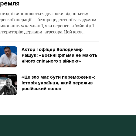
ремля
ьогодні виповнюється два роки від початку
урської операції — безпрецедентної за задумом
виконанням кампанії, яка перенесла бойові дії
а територію держави-агресора. Цей крок…
Актор і офіцер Володимир
Ращук: «Воєнні фільми не мають
нічого спільного з війною»
«Це зло має бути переможене»:
історія українця, який пережив
російський полон