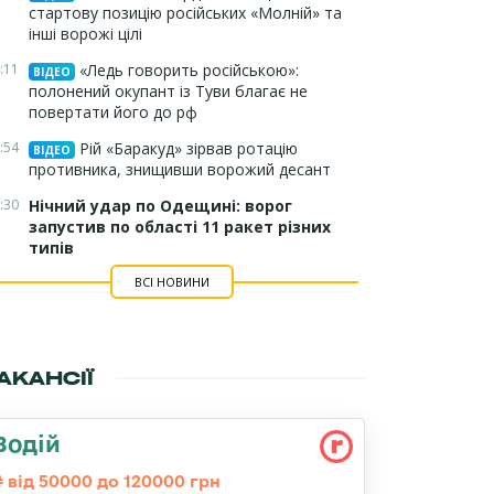
стартову позицію російських «Молній» та
інші ворожі цілі
:11
«Ледь говорить російською»:
ВІДЕО
полонений окупант із Туви благає не
повертати його до рф
:54
Рій «Баракуд» зірвав ротацію
ВІДЕО
противника, знищивши ворожий десант
:30
Нічний удар по Одещині: ворог
запустив по області 11 ракет різних
типів
ВСІ НОВИНИ
АКАНСІЇ
Водій
від 50000 до 120000 грн