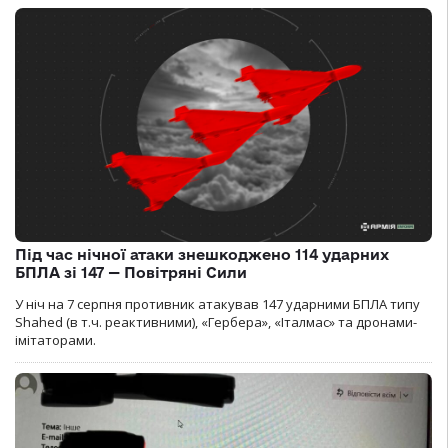
Під час нічної атаки знешкоджено 114 ударних
БПЛА зі 147 — Повітряні Сили
У ніч на 7 серпня противник атакував 147 ударними БПЛА типу
Shahed (в т.ч. реактивними), «Гербера», «Італмас» та дронами-
імітаторами.