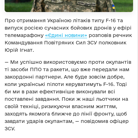
Про отримання Україною літаків типу F-16 та
випуск росією сучасних бойових дронів у ефірі
телемарафону
«Єдині новини»
розповів речник
Командування Повітряних Сил ЗСУ полковник
Юрій Ігнат.
— Ми успішно використовуємо проти окупантів
ті засоби ППО та ракети, що вже передали нам
закордонні партнери. Але буде зовсім добре,
коли українські пілоти керуватимуть F-16. Тоді
би ми в рази ефективніше виконували всі
поставлені завдання. Поки ж наші льотчики на
своїй техніці, ризикуючи власним життям,
заходять якомога ближче до лінії фронту, щоб
завдати ударів окупантам, — повідомив офіцер
ЗСУ.