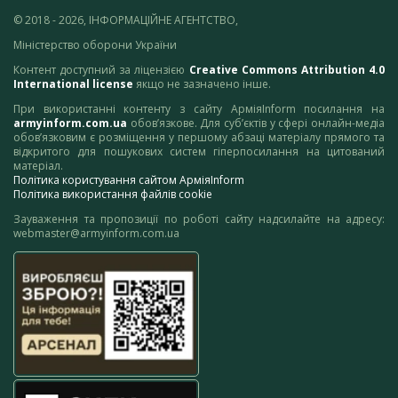
© 2018 - 2026, ІНФОРМАЦІЙНЕ АГЕНТСТВО,
Міністерство оборони України
Контент доступний за ліцензією
Creative Commons Attribution 4.0
International license
якщо не зазначено інше.
При використанні контенту з сайту АрміяInform посилання на
armyinform.com.ua
обов’язкове. Для суб’єктів у сфері онлайн-медіа
обов’язковим є розміщення у першому абзаці матеріалу прямого та
відкритого для пошукових систем гіперпосилання на цитований
матеріал.
Політика користування сайтом АрміяInform
Політика використання файлів cookie
Зауваження та пропозиції по роботі сайту надсилайте на адресу:
webmaster@armyinform.com.ua