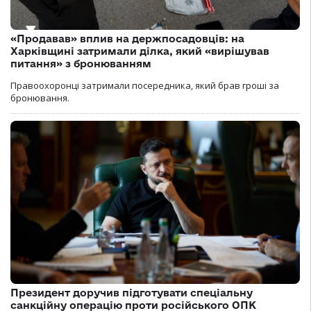
«Продавав» вплив на держпосадовців: на
Харківщині затримали ділка, який «вирішував
питання» з бронюванням
Правоохоронці затримали посередника, який брав гроші за
бронювання.
Президент доручив підготувати спеціальну
санкційну операцію проти російського ОПК