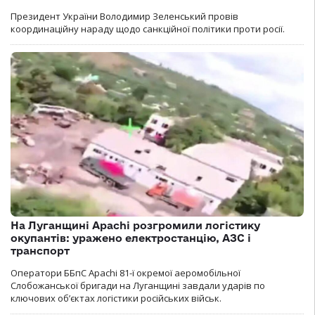
Президент України Володимир Зеленський провів
координаційну нараду щодо санкційної політики проти росії.
На Луганщині Apachi розгромили логістику
окупантів: уражено електростанцію, АЗС і
транспорт
Оператори ББпС Apachi 81-ї окремої аеромобільної
Слобожанської бригади на Луганщині завдали ударів по
ключових об’єктах логістики російських військ.