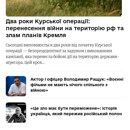
Два роки Курської операції:
перенесення війни на територію рф та
злам планів Кремля
Сьогодні виповнюється два роки від початку Курської
операції — безпрецедентної за задумом і виконанням
кампанії, яка перенесла бойові дії на територію держави-
агресора. Цей крок…
Актор і офіцер Володимир Ращук: «Воєнні
фільми не мають нічого спільного з
війною»
«Це зло має бути переможене»: історія
українця, який пережив російський полон