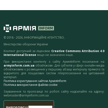
© 2018 - 2026, ІНФОРМАЦІЙНЕ АГЕНТСТВО,
Міністерство оборони України
Контент доступний за ліцензією
Creative Commons Attribution 4.0
International license
якщо не зазначено інше.
При використанні контенту з сайту АрміяInform посилання на
armyinform.com.ua
обов’язкове. Для суб’єктів у сфері онлайн-медіа
обов’язковим є розміщення у першому абзаці матеріалу прямого та
відкритого для пошукових систем гіперпосилання на цитований
матеріал.
Політика користування сайтом АрміяInform
Політика використання файлів cookie
Зауваження та пропозиції по роботі сайту надсилайте на адресу:
webmaster@armyinform.com.ua