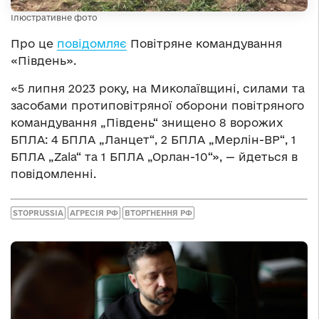
Ілюстративне фото
Про це
повідомляє
Повітряне командування
«Південь».
«5 липня 2023 року, на Миколаївщині, силами та
засобами протиповітряної оборони повітряного
командування „Південь“ знищено 8 ворожих
БПЛА: 4 БПЛА „Ланцет“, 2 БПЛА „Мерлін-ВР“, 1
БПЛА „Zala“ та 1 БПЛА „Орлан-10“», — йдеться в
повідомленні.
STOPRUSSIA
АГРЕСІЯ РФ
ВТОРГНЕННЯ РФ