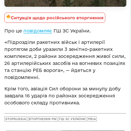
Ситуація щодо російського вторгнення
Про це
повідомляє
ГШ ЗС України.
«Підрозділи ракетних військ і артилерії
протягом доби уразили 3 зенітно-ракетних
комплекси, 2 райони зосередження живої сили,
26 артилерійських засобів на вогневих позиціях
та станцію РЕБ ворога», — йдеться у
повідомленні.
Крім того, авіація Сил оборони за минулу добу
завдала 16 ударів по районах зосередження
особового складу противника.
STOPRUSSIA
ВТОРГНЕННЯ РФ
ГШ ЗС УКРАЇНИ
РВІА