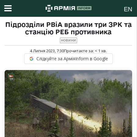
EN
Підрозділи РВіА вразили три ЗРК та
станцію РЕБ противника
НОВИНИ
4 Липня 2023, 7:30
Прочитаєте за:
< 1
хв.
Слідкуйте за АрміяInform в Google