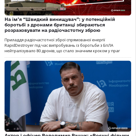
На ім’я “Швидкий винищувач”: у потенційній
боротьбі з дронами британці збираються
розраховувати на радіочастотну зброю
Приладдя радіочастотної зброї спрямованої енергії
RapidDestroyer під час випробувань із боротьби з БпЛА
нейтралізувало 80 дронів, що стало значним кроком у праг
Актор і офіцер Володимир Ращук: «Воєнні фільми