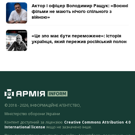
Актор і офіцер Володимир Ращук: «Воєнні
фільми не мають нічого спільного з
війною»
«Це зло має бути переможене»: історія
українця, який пережив російський полон
© 2018 - 2026, ІНФОРМАЦІЙНЕ АГЕНТСТВО,
Міністерство оборони України
Контент доступний за ліцензією
Creative Commons Attribution 4.0
International license
якщо не зазначено інше.