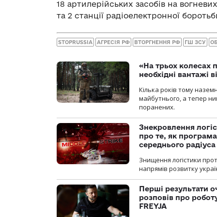
18 артилерійських засобів на вогневи
та 2 станції радіоелектронної боротьб
STOPRUSSIA
АГРЕСІЯ РФ
ВТОРГНЕННЯ РФ
ГШ ЗСУ
О
«На трьох колесах 
необхідні вантажі 
Кілька років тому назем
майбутнього, а тепер ни
поранених.
Знекровлення логіс
про те, як програм
середнього радіуса
Знищення логістики прот
напрямів розвитку украї
Перші результати о
розповів про робот
FREYJA