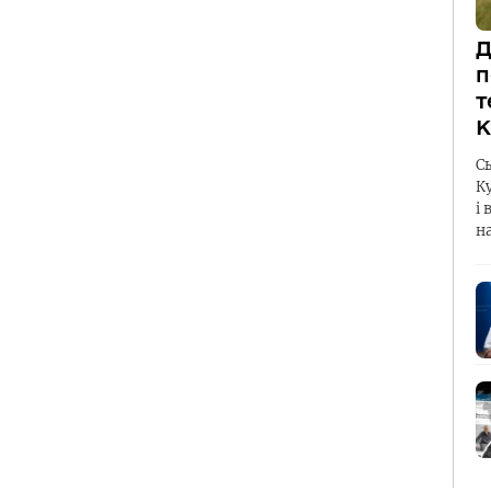
Д
п
т
К
С
К
і 
н