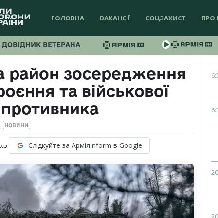
ГОЛОВНА
ВАКАНСІЇ
СОЦЗАХИСТ
ПРО 
ДОВІДНИК ВЕТЕРАНА
а район зосередження
6:
роєння та військової
 противника
6:
НОВИНИ
Слідкуйте за АрміяInform в Google
хв.
20
20