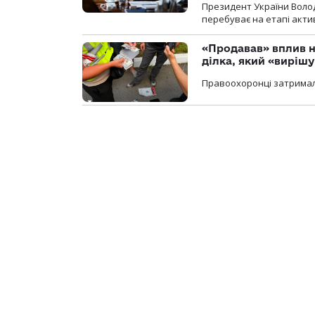
Президент України Воло
перебуває на етапі актив
«Продавав» вплив н
ділка, який «виріш
Правоохоронці затримал