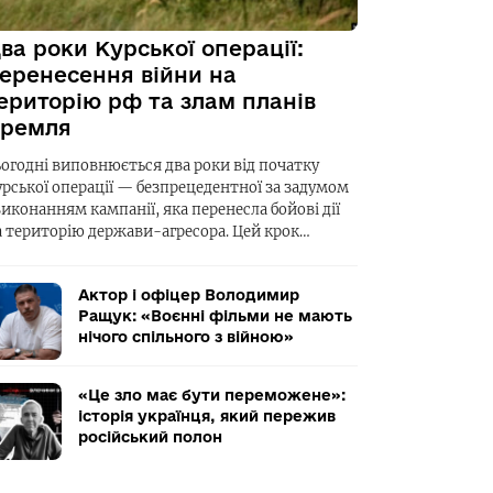
ва роки Курської операції:
еренесення війни на
ериторію рф та злам планів
ремля
ьогодні виповнюється два роки від початку
урської операції — безпрецедентної за задумом
виконанням кампанії, яка перенесла бойові дії
а територію держави-агресора. Цей крок…
Актор і офіцер Володимир
Ращук: «Воєнні фільми не мають
нічого спільного з війною»
«Це зло має бути переможене»:
історія українця, який пережив
російський полон