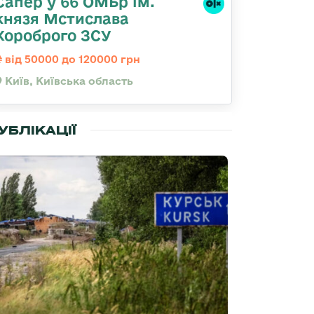
Сапер у 66 ОМБр ім.
князя Мстислава
Хороброго ЗСУ
від 50000 до 120000 грн
Київ, Київська область
УБЛІКАЦІЇ