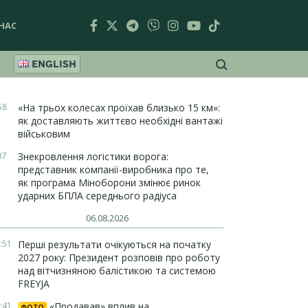
НАС
ENGLISH
58
«На трьох колесах проїхав близько 15 км»:
як доставляють життєво необхідні вантажі
військовим
37
Знекровлення логістики ворога:
представник компанії-виробника про те,
як програма Міноборони змінює ринок
ударних БПЛА середнього радіуса
06.08.2026
:51
Перші результати очікуються на початку
2027 року: Президент розповів про роботу
над вітчизняною балістикою та системою
FREYJA
:41
«Продавав» вплив на
ФОТО