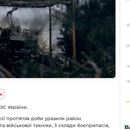
20
20
19
19
я
ЗС України.
ерії протягом доби уразили район
а військової техніки, 3 склади боєприпасів,
В