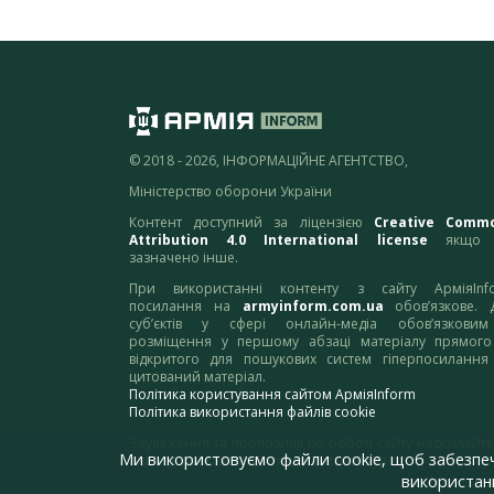
© 2018 - 2026, ІНФОРМАЦІЙНЕ АГЕНТСТВО,
Міністерство оборони України
Контент доступний за ліцензією
Creative Comm
Attribution 4.0 International license
якщо 
зазначено інше.
При використанні контенту з сайту АрміяInf
посилання на
armyinform.com.ua
обов’язкове. 
суб’єктів у сфері онлайн-медіа обов’язкови
розміщення у першому абзаці матеріалу прямого
відкритого для пошукових систем гіперпосилання
цитований матеріал.
Політика користування сайтом АрміяInform
Політика використання файлів cookie
Зауваження та пропозиції по роботі сайту надсилайте
Ми використовуємо файли cookie, щоб забезпе
адресу:
webmaster@armyinform.com.ua
використанн