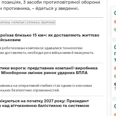
х позиціях, 3 засоби протиповітряної оборони
и противника, – йдеться у зведенні.
БОРОНА УКРАЇНИ
ХРОНІКА ОБОРОНИ
проїхав близько 15 км»: як доставляють життєво
військовим
ні роботизовані комплекси здавалися технологією
ми доставляють необхідні речі військовим й евакуюють
тики ворога: представник компанії-виробника
а Міноборони змінює ринок ударних БПЛА
ивника на оперативній глибині стає одним із ключових
нських безпілотних спроможностей.
чікуються на початку 2027 року: Президент
у над вітчизняною балістикою та системою