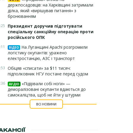
держпосадовців: на Харківщині затримали
ділка, який «вирішував питання» з
бронюванням
:25
Президент доручив підготувати
спеціальну санкційну операцію проти
російського ОПК
:11
На Луганщині Apachi розгромили
ВІДЕО
логістику окупантів: уражено
електростанцію, АЗС і транспорт
:53
Обіцяв «списати» за $11 тисяч:
підполковник НГУ постане перед судом
:36
«Підірвали собі ноги» —
АУДІО
деморалізовані окупанти вдаються до
самокаліцтва, щоб не йти у штурми
ВСІ НОВИНИ
АКАНСІЇ