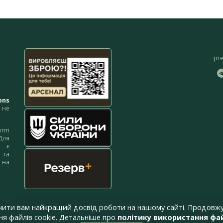
pr
ons
не
orm
Для
м є
 та
 на
 на
чити вам найкращий досвід роботи на нашому сайті. Продовжу
я файлів cookie. Детальніше про
політику використання фай