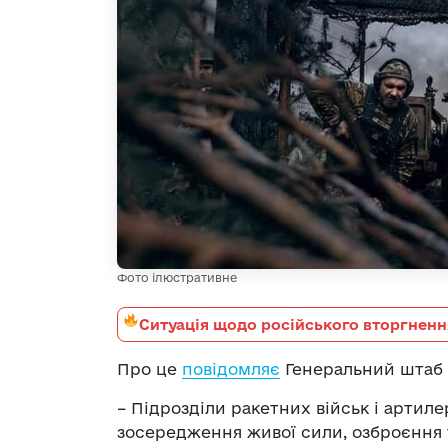
Фото ілюстративне
Ситуація щодо російського вторгненн
Про це
повідомляє
Генеральний штаб 
– Підрозділи ракетних військ і артил
зосередження живої сили, озброєння т