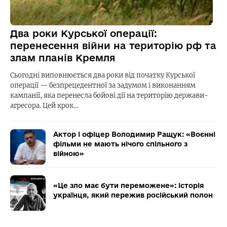
Два роки Курської операції:
перенесення війни на територію рф та
злам планів Кремля
Сьогодні виповнюється два роки від початку Курської
операції — безпрецедентної за задумом і виконанням
кампанії, яка перенесла бойові дії на територію держави-
агресора. Цей крок…
Актор і офіцер Володимир Ращук: «Воєнні
фільми не мають нічого спільного з
війною»
«Це зло має бути переможене»: історія
українця, який пережив російський полон