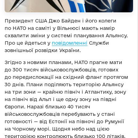
Президент США Джо Байден і його колеги
по НАТО на саміті у Вільнюсі мають намір
схвалити зміни у системі планування Альянсу.
Про це йдеться у
повідомленні
Служби
зовнішньої розвідки України.
Згідно з новими планами, НАТО прагне мати
до 300 тисяч військовослужбовців, готових
до передислокації на східний фланг протягом
30 днів. Плани поділяють територію Альянсу
на три зони — крайню північ і Атлантику, зону
на північ від Альп і ще одну зону на півдні
Європи. Наразі близько 40 тисяч
військовослужбовців перебувають у стані
готовності — від Естонії на півночі до Румунії
на Чорному морі. Щодня небо над цією
територією контролюють близько 100 літаків,