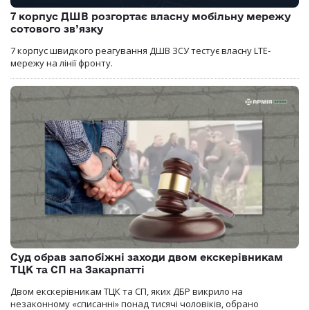
7 корпус ДШВ розгортає власну мобільну мережу
сотового зв’язку
7 корпус швидкого реагування ДШВ ЗСУ тестує власну LTE-
мережу на лінії фронту.
Суд обрав запобіжні заходи двом екскерівникам
ТЦК та СП на Закарпатті
Двом екскерівникам ТЦК та СП, яких ДБР викрило на
незаконному «списанні» понад тисячі чоловіків, обрано