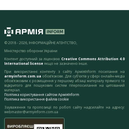
© 2018 - 2026, ІНФОРМАЦІЙНЕ АГЕНТСТВО,
Міністерство оборони України
Контент доступний за ліцензією
Creative Commons Attribution 4.0
International license
якщо не зазначено інше.
При використанні контенту з сайту АрміяInform посилання на
armyinform.com.ua
обов’язкове. Для суб’єктів у сфері онлайн-медіа
обов’язковим є розміщення у першому абзаці матеріалу прямого та
відкритого для пошукових систем гіперпосилання на цитований
матеріал.
Політика користування сайтом АрміяInform
Політика використання файлів cookie
Зауваження та пропозиції по роботі сайту надсилайте на адресу:
webmaster@armyinform.com.ua