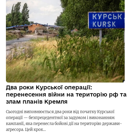
Два роки Курської операції:
перенесення війни на територію рф та
злам планів Кремля
Сьогодні виповнюється два роки від початку Курської
операції — безпрецедентної за задумом і виконанням
кампанії, яка перенесла бойові дії на територію держави-
агресора. Цей крок…