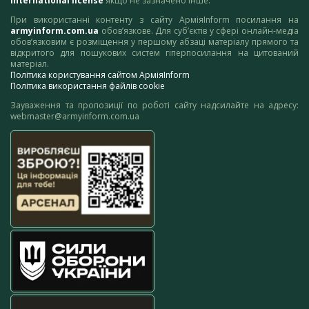
International license
якщо не зазначено інше.
При використанні контенту з сайту АрміяInform посилання на
armyinform.com.ua
обов’язкове. Для суб’єктів у сфері онлайн-медіа
обов’язковим є розміщення у першому абзаці матеріалу прямого та
відкритого для пошукових систем гіперпосилання на цитований
матеріал.
Політика користування сайтом АрміяInform
Політика використання файлів cookie
Зауваження та пропозиції по роботі сайту надсилайте на адресу:
webmaster@armyinform.com.ua