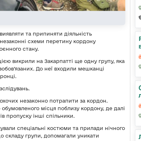
иявляти та припиняти діяльність
ь незаконні схеми перетину кордону
оєнного стану.
цією викрили на Закарпатті ще одну групу, яка
обов’язаних. До неї входили мешканці
ронці.
слідувань.
 охочих незаконно потрапити за кордон.
 обумовленого місця поблизу кордону, де далі
ів пропуску інші спільники.
ували спеціальні костюми та прилади нічного
до складу групи, допомагали уникати