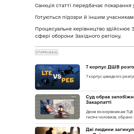
Санкція статті передбачає покарання у
Готуються підозри й іншим учасникам
Процесуальне керівництво здійснює З
сфері оборони Західного регіону.
STOPRUSSIA
7 корпус ДШВ розго
7 корпус швидкого реагу
Суд обрав запобіжн
Закарпатті
Двом екскерівникам ТЦК 
тисячі чоловіків, обрано
Дві людини загинул