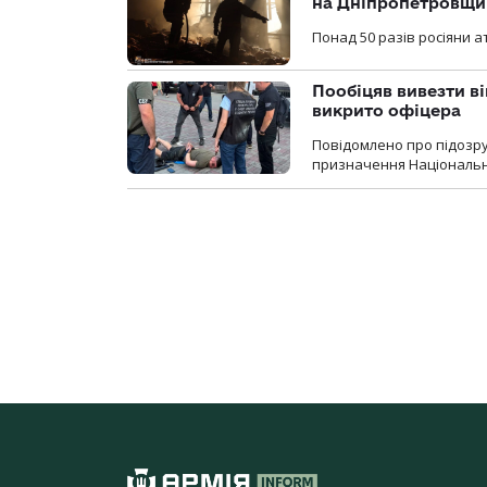
на Дніпропетровщи
Понад 50 разів росіяни 
Пообіцяв вивезти ві
викрито офіцера
Повідомлено про підозр
призначення Національної 