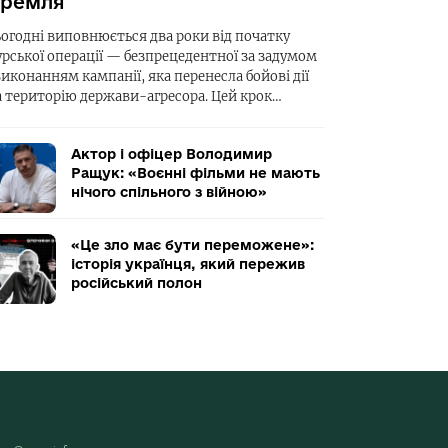
ремля
ьогодні виповнюється два роки від початку
урської операції — безпрецедентної за задумом
виконанням кампанії, яка перенесла бойові дії
а територію держави-агресора. Цей крок…
Актор і офіцер Володимир
Ращук: «Воєнні фільми не мають
нічого спільного з війною»
«Це зло має бути переможене»:
історія українця, який пережив
російський полон