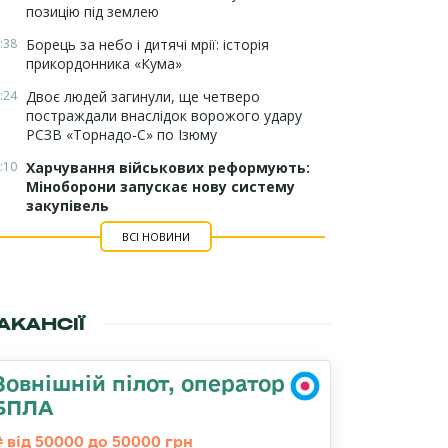
позицію під землею
:38
Борець за небо і дитячі мрії: історія
прикордонника «Кума»
:24
Двоє людей загинули, ще четверо
постраждали внаслідок ворожого удару
РСЗВ «Торнадо-С» по Ізюму
:10
Харчування військових реформують:
Міноборони запускає нову систему
закупівель
ВСІ НОВИНИ
АКАНСІЇ
Зовнішній пілот, оператор
БПЛА
від 50000 до 50000 грн