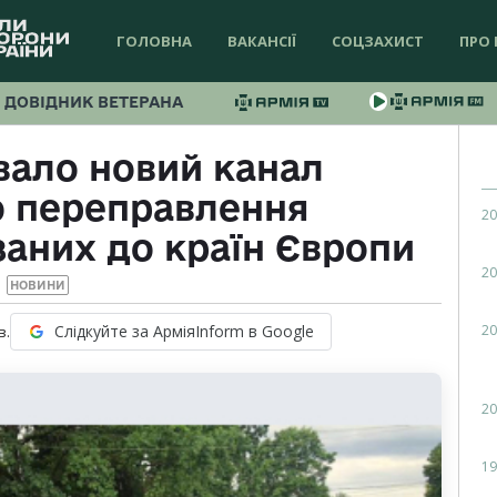
ГОЛОВНА
ВАКАНСІЇ
СОЦЗАХИСТ
ПРО 
ДОВІДНИК ВЕТЕРАНА
вало новий канал
о переправлення
20
заних до країн Європи
20
НОВИНИ
20
Слідкуйте за АрміяInform в Google
в.
20
19