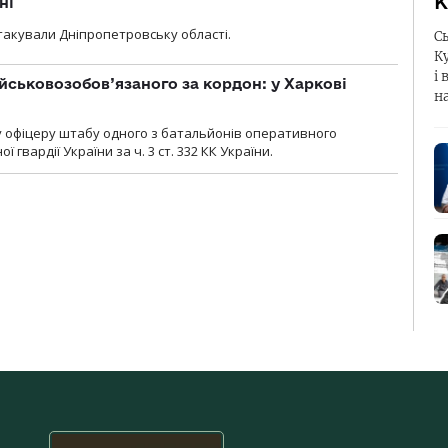
К
ні
атакували Дніпропетровську області.
С
К
і 
йськовозобов’язаного за кордон: у Харкові
н
у офіцеру штабу одного з батальйонів оперативного
гвардії України за ч. 3 ст. 332 КК України.