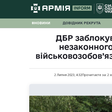
#НОВИНИ
ДОВІДНИК РЕКРУТА
ДБР заблоку
незаконног
військовозобов’я
2 Липня 2023, 4:32
Прочитаєте за:
2
х