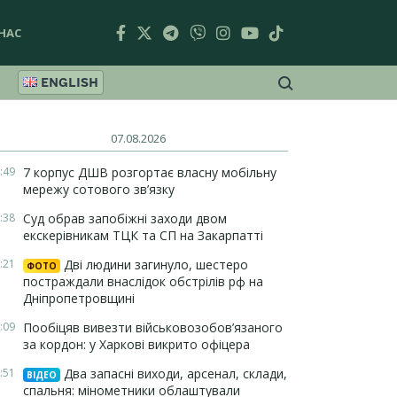
НАС
ENGLISH
07.08.2026
:49
7 корпус ДШВ розгортає власну мобільну
мережу сотового зв’язку
:38
Суд обрав запобіжні заходи двом
екскерівникам ТЦК та СП на Закарпатті
:21
Дві людини загинуло, шестеро
ФОТО
постраждали внаслідок обстрілів рф на
Дніпропетровщині
:09
Пообіцяв вивезти військовозобов’язаного
за кордон: у Харкові викрито офіцера
:51
Два запасні виходи, арсенал, склади,
ВІДЕО
спальня: мінометники облаштували