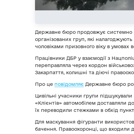
Державне бюро продовжує системно в
організованих груп, які налагоджуют
чоловіками призовного віку в умовах в
Працівники ДБР у взаємодії з Нацполі
переправляла через кордон військовоз
Закарпаття, колишні та діючі правоохо
Про це
повідомляє
Державне бюро роз
Цивільні учасники групи підшукували
«Клієнтів» автомобілем доставляли до
їх переводили стежками в обхід пункт
Для маскування фігуранти використов
бачення. Правоохоронці, що входили 