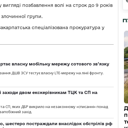
 вигляді позбавлення волі на строк до 9 років
 злочинної групи.
П
акарпатська спеціалізована прокуратура у
ртає власну мобільну мережу сотового зв’язку
вання ДШВ ЗСУ тестує власну LTE-мережу на лінії фронту.
і заходи двом екскерівникам ТЦК та СП на
та СП, яких ДБР викрило на незаконному «списанні» понад
Д
 запобіжний захід.
п
т
о, шестеро постраждали внаслідок обстрілів рф