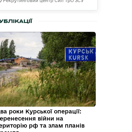
Рекрутинговий центр Сил ТрО ЗСУ
УБЛІКАЦІЇ
ва роки Курської операції:
еренесення війни на
ериторію рф та злам планів