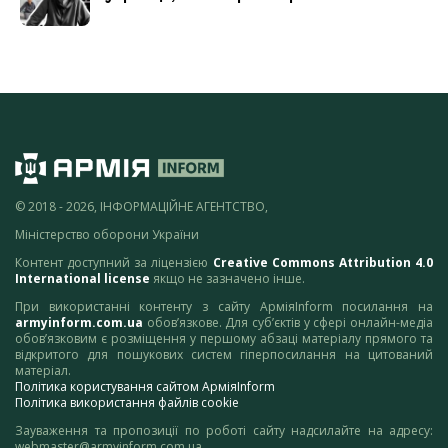
© 2018 - 2026, ІНФОРМАЦІЙНЕ АГЕНТСТВО,
Міністерство оборони України
Контент доступний за ліцензією
Creative Commons Attribution 4.0
International license
якщо не зазначено інше.
При використанні контенту з сайту АрміяInform посилання на
armyinform.com.ua
обов’язкове. Для суб’єктів у сфері онлайн-медіа
обов’язковим є розміщення у першому абзаці матеріалу прямого та
відкритого для пошукових систем гіперпосилання на цитований
матеріал.
Політика користування сайтом АрміяInform
Політика використання файлів cookie
Зауваження та пропозиції по роботі сайту надсилайте на адресу:
webmaster@armyinform.com.ua