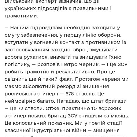
Військовий експерт зазначив, що дії
українських підрозділів є правильними і
грамотними.
— Нашим підрозділам необхідно заходити у
смугу забезпечення, у першу лінію оборони,
вступати у вогневий контакт з противником із
застосовуванням західної зброї, змушувати
ворога рухатися, вивчати та знищувати їхню
логістику, — розповів Петро Черник. — І це ЗСУ
робить грамотно й результативно. Про це
свідчить ще й такий факт. Протягом червня ми
маємо абсолютний рекорд зі знищення
російської артилерії — 678 стволів. Це
неймовірно багато. Нагадаю, що штат бригади
— це 72 стволи. Отже, практично 10 ворожих
артилерійських бригад ЗСУ знищили за місяць.
Це колосальний показник. Ми у третій стадії
класичної індустріальної війни — знищення