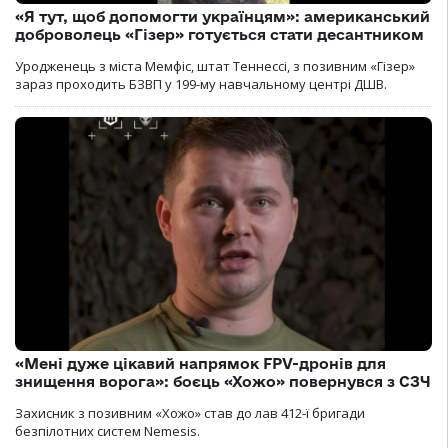
«Я тут, щоб допомогти українцям»: американський
доброволець «Гізер» готується стати десантником
Уродженець з міста Мемфіс, штат Теннессі, з позивним «Гізер»
зараз проходить БЗВП у 199-му навчальному центрі ДШВ.
«Мені дуже цікавий напрямок FPV-дронів для
знищення ворога»: боєць «Хожо» повернувся з СЗЧ
Захисник з позивним «Хожо» став до лав 412-ї бригади
безпілотних систем Nemesis.