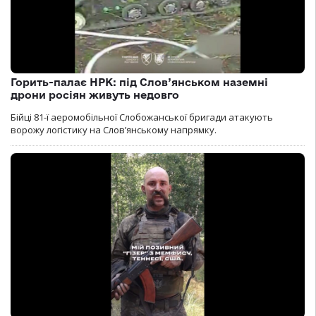
Горить-палає НРК: під Слов’янськом наземні
дрони росіян живуть недовго
Бійці 81-ї аеромобільної Слобожанської бригади атакують
ворожу логістику на Словʼянському напрямку.