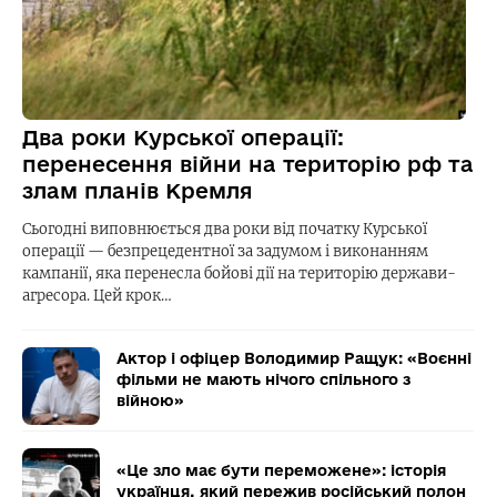
Два роки Курської операції:
перенесення війни на територію рф та
злам планів Кремля
Сьогодні виповнюється два роки від початку Курської
операції — безпрецедентної за задумом і виконанням
кампанії, яка перенесла бойові дії на територію держави-
агресора. Цей крок…
Актор і офіцер Володимир Ращук: «Воєнні
фільми не мають нічого спільного з
війною»
«Це зло має бути переможене»: історія
українця, який пережив російський полон