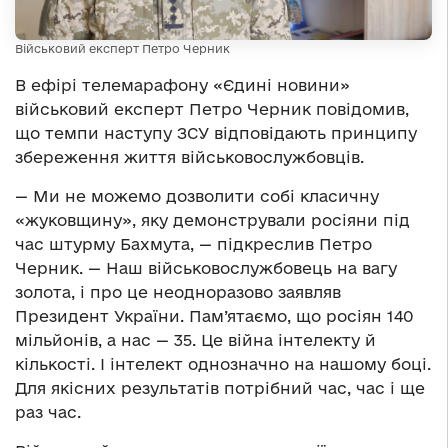
Військовий експерт Петро Черник
В ефірі телемарафону «Єдині новини»
військовий експерт Петро Черник повідомив,
що темпи наступу ЗСУ відповідають принципу
збереження життя військовослужбовців.
— Ми не можемо дозволити собі класичну
«жуковщину», яку демонстрували росіяни під
час штурму Бахмута, — підкреслив Петро
Черник. — Наш військовослужбовець на вагу
золота, і про це неодноразово заявляв
Президент України. Пам’ятаємо, що росіян 140
мільйонів, а нас — 35. Це війна інтелекту й
кількості. І інтелект однозначно на нашому боці.
Для якісних результатів потрібний час, час і ще
раз час.