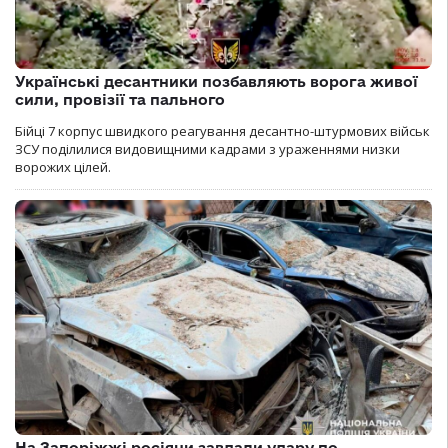
Українські десантники позбавляють ворога живої
сили, провізії та пального
Бійці 7 корпус швидкого реагування десантно-штурмових військ
ЗСУ поділилися видовищними кадрами з ураженнями низки
ворожих цілей.
На Запоріжжі росіяни завдали удару по