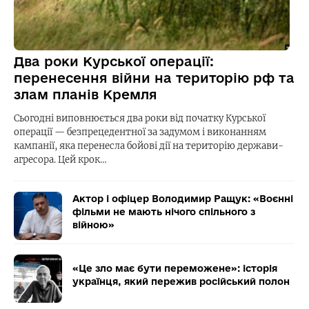
Два роки Курської операції:
перенесення війни на територію рф та
злам планів Кремля
Сьогодні виповнюється два роки від початку Курської
операції — безпрецедентної за задумом і виконанням
кампанії, яка перенесла бойові дії на територію держави-
агресора. Цей крок…
Актор і офіцер Володимир Ращук: «Воєнні
фільми не мають нічого спільного з
війною»
«Це зло має бути переможене»: історія
українця, який пережив російський полон