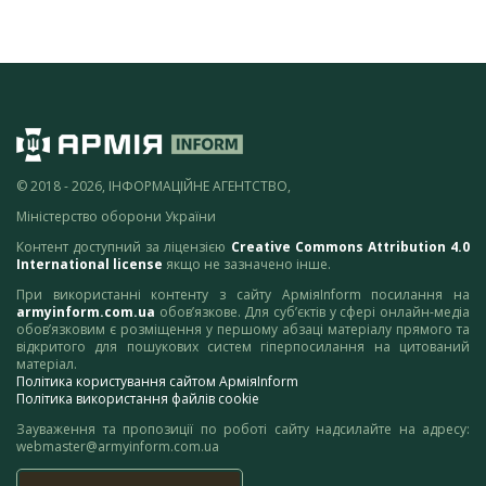
© 2018 - 2026, ІНФОРМАЦІЙНЕ АГЕНТСТВО,
Міністерство оборони України
Контент доступний за ліцензією
Creative Commons Attribution 4.0
International license
якщо не зазначено інше.
При використанні контенту з сайту АрміяInform посилання на
armyinform.com.ua
обов’язкове. Для суб’єктів у сфері онлайн-медіа
обов’язковим є розміщення у першому абзаці матеріалу прямого та
відкритого для пошукових систем гіперпосилання на цитований
матеріал.
Політика користування сайтом АрміяInform
Політика використання файлів cookie
Зауваження та пропозиції по роботі сайту надсилайте на адресу:
webmaster@armyinform.com.ua