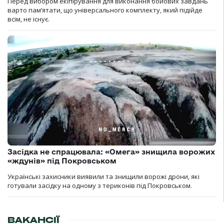
Перед вибором екіпірування для виконання бойових завдань
варто пам’ятати, що універсального комплекту, який підійде
всім, не існує.
Засідка не спрацювала: «Омега» знищила ворожих
«ждунів» під Покровськом
Українські захисники виявили та знищили ворожі дрони, які
готували засідку на одному з териконів під Покровськом.
ВАКАНСІЇ