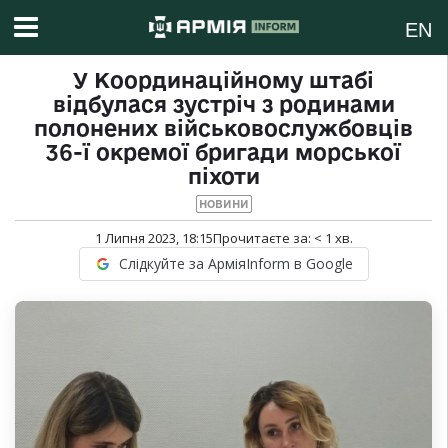
EN
У Координаційному штабі
відбулася зустріч з родинами
полонених військовослужбовців
36-ї окремої бригади морської
піхоти
НОВИНИ
1 Липня 2023, 18:15
Прочитаєте за:
< 1
хв.
Слідкуйте за АрміяInform в Google