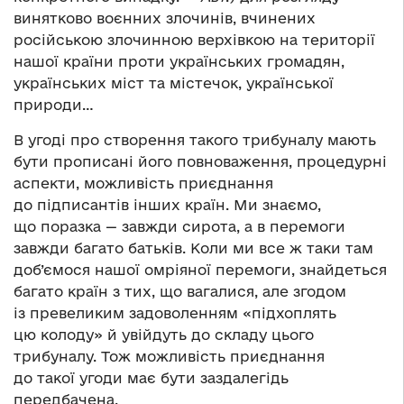
винятково воєнних злочинів, вчинених
російською злочинною верхівкою на території
нашої країни проти українських громадян,
українських міст та містечок, української
природи…
В угоді про створення такого трибуналу мають
бути прописані його повноваження, процедурні
аспекти, можливість приєднання
до підписантів інших країн. Ми знаємо,
що поразка — завжди сирота, а в перемоги
завжди багато батьків. Коли ми все ж таки там
доб’ємося нашої омріяної перемоги, знайдеться
багато країн з тих, що вагалися, але згодом
із превеликим задоволенням «підхоплять
цю колоду» й увійдуть до складу цього
трибуналу. Тож можливість приєднання
до такої угоди має бути заздалегідь
передбачена.