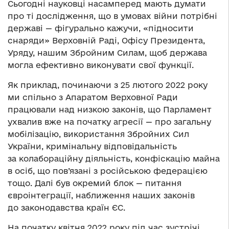
Сьогодні науковці насамперед мають думати
про ті дослідження, що в умовах війни потрібні
державі — фігурально кажучи, «підносити
снаряди» Верховній Раді, Офісу Президента,
Уряду, нашим Збройним Силам, щоб держава
могла ефективно виконувати свої функції.
Як приклад, починаючи з 25 лютого 2022 року
ми спільно з Апаратом Верховної Ради
працювали над низкою законів, що Парламент
ухвалив вже на початку агресії — про загальну
мобілізацію, використання Збройних Сил
України, кримінальну відповідальність
за колабораційну діяльність, конфіскацію майна
в осіб, що пов’язані з російською федерацією
тощо. Далі був окремий блок — питання
євроінтеграції, наближення наших законів
до законодавства країн ЄС.
На початку квітня 2022 року під час зустрічі