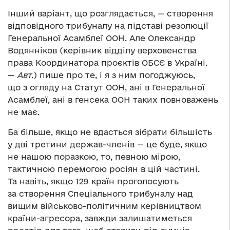
Інший варіант, що розглядається, — створення
відповідного трибуналу на підставі резолюції
Генеральної Асамблеї ООН. Але Олександр
Водянніков (керівник відділу верховенства
права Координатора проєктів ОБСЄ в Україні.
—
Авт
.) пише про те, і я з ним погоджуюсь,
що з огляду на Статут ООН, ані в Генеральної
Асамблеї, ані в генсека ООН таких повноважень
не має.
Ба більше, якщо не вдасться зібрати більшість
у дві третини держав-членів — це буде, якщо
не нашою поразкою, то, певною мірою,
тактичною перемогою росіян в цій частині.
Та навіть, якщо 129 країн проголосують
за створення Спеціального трибуналу над
вищим військово-політичним керівництвом
країни-агресора, завжди залишатиметься