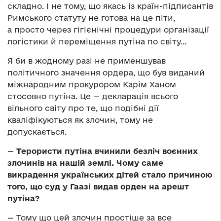
складно. І не тому, що якась із країн-підписантів
Римського статуту не готова на це піти,
а просто через гігієнічні процедури організації
логістики й переміщення путіна по світу…
Я би в жодному разі не применшував
політичного значення ордера, що був виданий
міжнародним прокурором Карім Ханом
стосовно путіна. Це — декларація всього
вільного світу про те, що подібні дії
кваліфікуються як злочин, тому не
допускається.
—
Терористи путіна вчинили безліч воєнних
злочинів на нашій землі. Чому саме
викрадення українських дітей стало причиною
того, що суд у Гаазі видав орден на арешт
путіна?
— Тому що цей злочин простіше за все