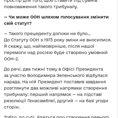
простір для того, щоб ставити під сумнів
повноваження такого трибуналу.
—
Чи може ООН шляхом голосування змінити
свій статут?
— Такого прецеденту допоки не було…
До Статуту ООН з 1973 року зміни не вносилися.
Я скажу, що, найімовірніше, після нашої
перемоги над росією буде створено умовний
ООН-2.
До речі, два тижні тому в Офісі Президента
за участю Володимира Зеленського відбулася
нарада. На ній Президент поставив завдання
розглянути два можливі напрямки створення
трибуналу: перший напрямок — на підставі
резолюції Генасамблеї, другий — на базі угоди
сторін.
Тобто, по суті, йдеться про створення певного