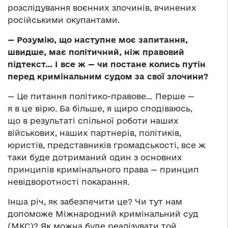
розслідування воєнних злочинів, вчинених
російськими окупантами.
—
Розумію, що наступне моє запитання,
швидше, має політичний, ніж правовий
підтекст… І все ж — чи постане колись путін
перед кримінальним судом за свої злочини?
— Це питання політико-правове… Перше —
я в це вірю. Ба більше, я щиро сподіваюсь,
що в результаті спільної роботи наших
військових, наших партнерів, політиків,
юристів, представників громадськості, все ж
таки буде дотриманий один з основних
принципів кримінального права — принцип
невідворотності покарання.
Інша річ, як забезпечити це? Чи тут нам
допоможе Міжнародний кримінальний суд
(МКС)? Як можна буде реалізувати той