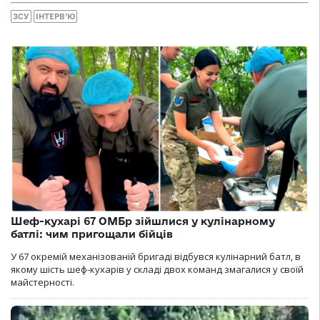
ЗСУ
ІНТЕРВ’Ю
Шеф-кухарі 67 ОМБр зійшлися у кулінарному
батлі: чим пригощали бійців
У 67 окремій механізованій бригаді відбувся кулінарний батл, в
якому шість шеф-кухарів у складі двох команд змагалися у своїй
майстерності.