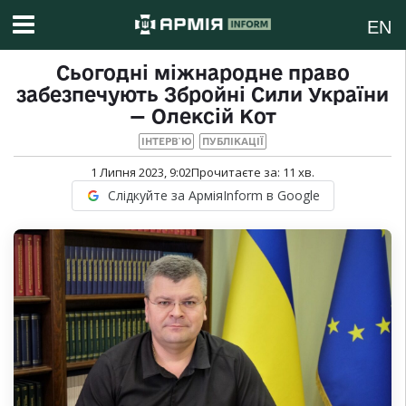
EN
Сьогодні міжнародне право
забезпечують Збройні Сили України
— Олексій Кот
ІНТЕРВ`Ю
ПУБЛІКАЦІЇ
1 Липня 2023, 9:02
Прочитаєте за:
11
хв.
Слідкуйте за АрміяInform в Google