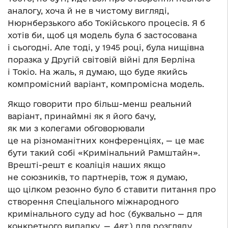
аналогу, хоча й не в чистому вигляді,
Нюрнберзького або Токійського процесів. Я б
хотів би, щоб ця модель була б застосована
і сьогодні. Але тоді, у 1945 році, була нищівна
поразка у Другій світовій війні для Берліна
і Токіо. На жаль, я думаю, що буде якийсь
компромісний варіант, компромісна модель.
Якщо говорити про більш-менш реальний
варіант, принаймні як я його бачу,
як ми з колегами обговорювали
це на різноманітних конференціях, — це має
бути такий собі «Кримінальний Рамштайн».
Врешті-решт є коаліція наших якщо
не союзників, то партнерів, тож я думаю,
що цілком резонно було б ставити питання про
створення Спеціального міжнародного
кримінального суду аd hoc (буквально — для
конкретного випадку. —
Авт
.) для розгляду