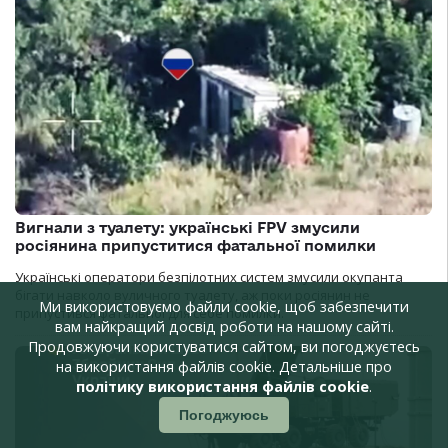
Вигнали з туалету: українські FPV змусили
росіянина припуститися фатальної помилки
Українські оператори безпілотних систем змусили окупанта
бігати навколо вуличного туалету, аж поки росіянин не
Ми використовуємо файли cookie, щоб забезпечити
припустився фатальної для себе помилки.
вам найкращий досвід роботи на нашому сайті.
Продовжуючи користуватися сайтом, ви погоджуєтесь
на використання файлів cookie. Детальніше про
політику використання файлів cookie
.
Погоджуюсь