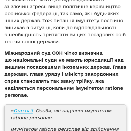
за злочин агресії вище політичне керівництво
російської федерації, так само, як і будь-яких
інших держав. Тож питання імунітету постійно
виникає в ситуації, коли до відповідальності
є необхідність притягати вищих посадових осіб
тієї чи іншої держави.
Міжнародний суд ООН чітко визначив,
що національні суди не мають юрисдикції над
вищими посадовцями іноземних держав. Глава
держави, глава уряду і міністр закордонних
справ становлять так звану трійку, яка
наділяється персональним імунітетом ratione
personae.
«
Стаття 3
. Особи, які наділені імунітетом
ratione personae.
Імунітетом ratione personae від здійснення