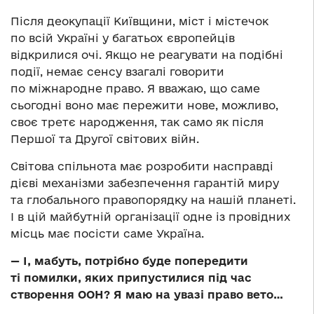
Після деокупації Київщини, міст і містечок
по всій Україні у багатьох європейців
відкрилися очі. Якщо не реагувати на подібні
події, немає сенсу взагалі говорити
по міжнародне право. Я вважаю, що саме
сьогодні воно має пережити нове, можливо,
своє третє народження, так само як після
Першої та Другої світових війн.
Світова спільнота має розробити насправді
дієві механізми забезпечення гарантій миру
та глобального правопорядку на нашій планеті.
І в цій майбутній організації одне із провідних
місць має посісти саме Україна.
—
І, мабуть, потрібно буде попередити
ті помилки, яких припустилися під час
створення ООН? Я маю на увазі право вето…