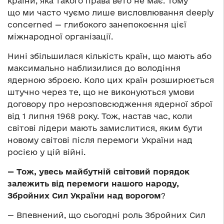
країни, яка такого права вето не має. Тому
що ми часто чуємо лише висловлювання deeply
concerned — глибокого занепокоєння цієї
міжнародної організації.
Нині збільшилася кількість країн, що мають або
максимально наблизилися до володіння
ядерною зброєю. Коло цих країн розширюється
штучно через те, що не виконуються умови
договору про нерозповсюдження ядерної зброї
від 1 липня 1968 року. Тож, настав час, коли
світові лідери мають замислитися, яким бути
новому світові після перемоги України над
росією у цій війні.
—
Тож, увесь майбутній світовий порядок
залежить від перемоги нашого народу,
Збройних Сил України над ворогом
?
— Впевнений, що сьогодні роль Збройних Сил