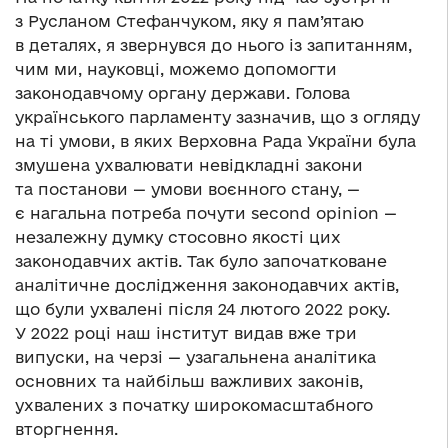
з Русланом Стефанчуком, яку я пам’ятаю
в деталях, я звернувся до нього із запитанням,
чим ми, науковці, можемо допомогти
законодавчому органу держави. Голова
українського парламенту зазначив, що з огляду
на ті умови, в яких Верховна Рада України була
змушена ухвалювати невідкладні закони
та постанови — умови воєнного стану, —
є нагальна потреба почути second opinion —
незалежну думку стосовно якості цих
законодавчих актів. Так було започатковане
аналітичне дослідження законодавчих актів,
що були ухвалені після 24 лютого 2022 року.
У 2022 році наш інститут видав вже три
випуски, на черзі — узагальнена аналітика
основних та найбільш важливих законів,
ухвалених з початку широкомасштабного
вторгнення.