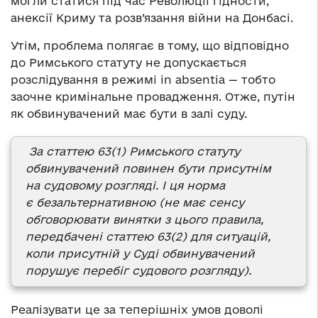
могли статися під час Революції гідности,
анексії Криму та розв’язання війни на Донбасі.
Утім, проблема полягає в тому, що відповідно
до Римського статуту не допускається
розслідування в режимі in absentia — тобто
заочне кримінальне провадження. Отже, путін
як обвинувачений має бути в залі суду.
За статтею 63(1) Римського статуту
обвинувачений повинен бути присутнім
на судовому розгляді. І ця норма
є безальтернативною (не має сенсу
обговорювати винятки з цього правила,
передбачені статтею 63(2) для ситуацій,
коли присутній у Суді обвинувачений
порушує перебіг судового розгляду).
Реалізувати це за теперішніх умов доволі