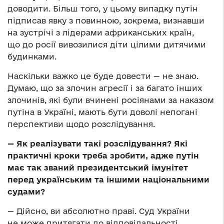
доводити. Більш того, у цьому випадку путін
підписав явку з повинною, зокрема, визнавши
на зустрічі з лідерами африканських країн,
що до росії вивозилися діти цілими дитячими
будинками.
Наскільки важко це буде довести — не знаю.
Думаю, що за злочин агресії і за багато інших
злочинів, які були вчинені росіянами за наказом
путіна в Україні, мають бути доволі непогані
перспективи щодо розслідування.
—
Як реалізувати такі розслідування? Які
практичні кроки треба зробити, адже путін
має так званий президентський імунітет
перед українським та іншими національними
судами?
— Дійсно, ви абсолютно праві. Суд України
не може притягати до відповідальності