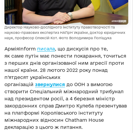
Директор Науково-дослідного інституту правотворчості та
науково-правових експертиз НАПрН України, доктор юридичних
наук, професор Олексій Кот. Фото Володимира Поліщука
АрміяInform
писала
, що дискусія про те,
як саме путін має понести покарання, точиться
з перших днів організованої ним агресії проти
нашої країни. 28 лютого 2022 року понад
п’ятдесят українських
організацій
звернулися
до ООН з вимогою
створити Спеціальний міжнародний трибунал
над президентом росії, а 4 березня міністр
закордонних справ Дмитро Кулеба презентував
на платформі Королівського інституту
міжнародних відносин Chatham House
декларацію з цього ж питання.