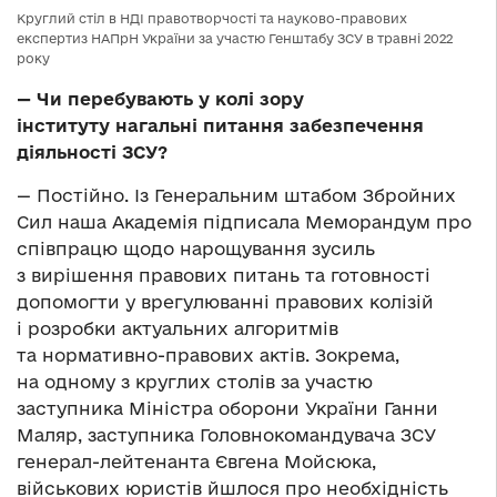
Круглий стіл в НДІ правотворчості та науково-правових
експертиз НАПрН України за участю Генштабу ЗСУ в травні 2022
року
—
Чи перебувають у колі зору
інституту
нагальні питання
забезпечення
діяльності ЗСУ?
— Постійно. Із Генеральним штабом Збройних
Сил наша Академія підписала Меморандум про
співпрацю щодо нарощування зусиль
з вирішення правових питань та готовності
допомогти у врегулюванні правових колізій
і розробки актуальних алгоритмів
та нормативно-правових актів. Зокрема,
на одному з круглих столів за участю
заступника Міністра оборони України Ганни
Маляр, заступника Головнокомандувача ЗСУ
генерал-лейтенанта Євгена Мойсюка,
військових юристів йшлося про необхідність