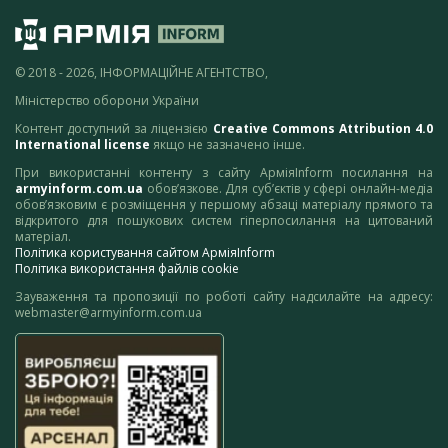
© 2018 - 2026, ІНФОРМАЦІЙНЕ АГЕНТСТВО,
Міністерство оборони України
Контент доступний за ліцензією
Creative Commons Attribution 4.0
International license
якщо не зазначено інше.
При використанні контенту з сайту АрміяInform посилання на
armyinform.com.ua
обов’язкове. Для суб’єктів у сфері онлайн-медіа
обов’язковим є розміщення у першому абзаці матеріалу прямого та
відкритого для пошукових систем гіперпосилання на цитований
матеріал.
Політика користування сайтом АрміяInform
Політика використання файлів cookie
Зауваження та пропозиції по роботі сайту надсилайте на адресу:
webmaster@armyinform.com.ua