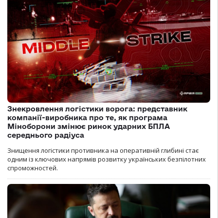
Знекровлення логістики ворога: представник
компанії-виробника про те, як програма
Міноборони змінює ринок ударних БПЛА
середнього радіуса
Знищення логістики противника на оперативній глибині стає
одним із ключових напрямів розвитку українських безпілотних
спроможностей.