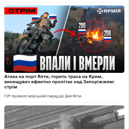
Атака на порт Ялти, горить траса на Крим,
винищувач ефектно пролітає над Запоріжжям:
стрім
ГУР провело морський парад до Дня Ялти.