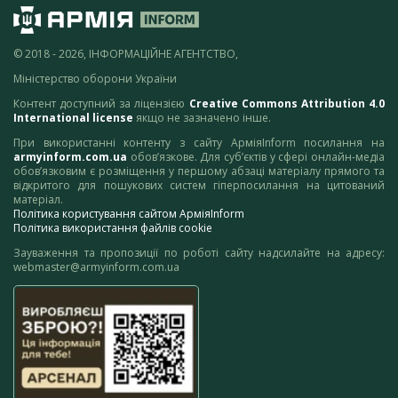
© 2018 - 2026, ІНФОРМАЦІЙНЕ АГЕНТСТВО,
Міністерство оборони України
Контент доступний за ліцензією
Creative Commons Attribution 4.0
International license
якщо не зазначено інше.
При використанні контенту з сайту АрміяInform посилання на
armyinform.com.ua
обов’язкове. Для суб’єктів у сфері онлайн-медіа
обов’язковим є розміщення у першому абзаці матеріалу прямого та
відкритого для пошукових систем гіперпосилання на цитований
матеріал.
Політика користування сайтом АрміяInform
Політика використання файлів cookie
Зауваження та пропозиції по роботі сайту надсилайте на адресу:
webmaster@armyinform.com.ua