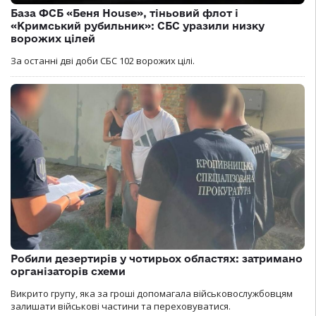
База ФСБ «Беня House», тіньовий флот і
«Кримський рубильник»: СБС уразили низку
ворожих цілей
За останні дві доби СБС 102 ворожих цілі.
Робили дезертирів у чотирьох областях: затримано
організаторів схеми
Викрито групу, яка за гроші допомагала військовослужбовцям
залишати військові частини та переховуватися.