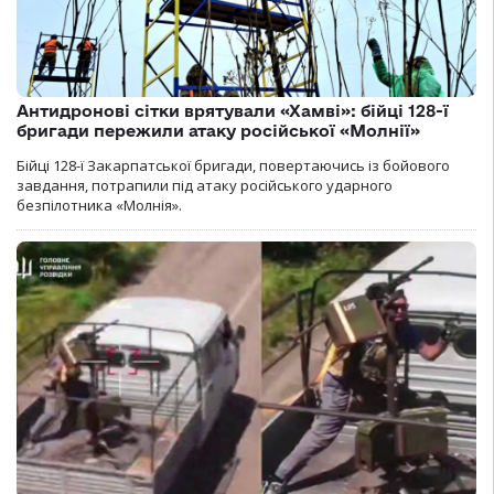
Антидронові сітки врятували «Хамві»: бійці 128-ї
бригади пережили атаку російської «Молнії»
Бійці 128-ї Закарпатської бригади, повертаючись із бойового
завдання, потрапили під атаку російського ударного
безпілотника «Молнія».