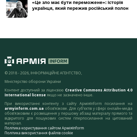
«Це зло має бути переможене»: історія
українця, який пережив російський полон
© 2018 - 2026, ІНФОРМАЦІЙНЕ АГЕНТСТВО,
Міністерство оборони України
Контент доступний за ліцензією
Creative Commons Attribution 4.0
International license
якщо не зазначено інше.
При використанні контенту з сайту АрміяInform посилання на
armyinform.com.ua
обов’язкове. Для суб’єктів у сфері онлайн-медіа
обов’язковим є розміщення у першому абзаці матеріалу прямого та
відкритого для пошукових систем гіперпосилання на цитований
матеріал.
Політика користування сайтом АрміяInform
Політика використання файлів cookie