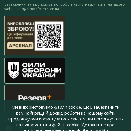
Зауваження та пропозиції по роботі сайту надсилайте на адресу:
webmaster@armyinform.com.ua
Ми використовуємо файли cookie, щоб забезпечити
вам найкращий досвід роботи на нашому сайті.
Продовжуючи користуватися сайтом, ви погоджуєтесь
press@armyinform.com.ua
на використання файлів cookie. Детальніше про
політику використання файлів cookie
.