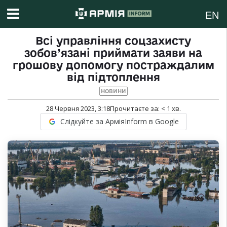
EN
Всі управління соцзахисту
зобов’язані приймати заяви на
грошову допомогу постраждалим
від підтоплення
НОВИНИ
28 Червня 2023, 3:18
Прочитаєте за:
< 1
хв.
Слідкуйте за АрміяInform в Google