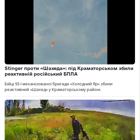
Stinger проти «Шахеда»: під Краматорськом збили
реактивній російський БПЛА
Бійці 93-ї механізованої бригади «Холодний Яр» збили
реактивний «Шахед» у Краматорському районі.