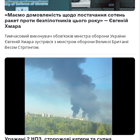
«Маємо домовленість щодо постачання сотень
ракет проти безпілотників цього року» — Євгеній
Хмара
Тимчасовий виконувач обов’язків міністра оборони України
Євгеній Хмара зустрівся з міністром оборони Великої Британії
Весом Стрітінгом.
Уражені 2 НПЗ, сторожові катери та судна