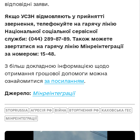
відповідні заяви.
Якщо УСЗН відмовляють у прийнятті
звернення, телефонуйте на гарячу лінію
Національної соціальної сервісної
служби: (044) 289-87-89. Також можете
звертатися на гарячу лінію Мінреінтеграції
за номером: 15-48.
З більш докладною інформацією щодо
отримання грошової допомоги можна
ознайомитися
за посиланням
.
Джерело:
Мінреінтеграції
STOPRUSSIA
АГРЕСІЯ РФ
ВІЙНА
ВТОРГНЕННЯ РФ
КАХОВСЬКА ГЕС
МІНРЕІНТЕГРАЦІЇ