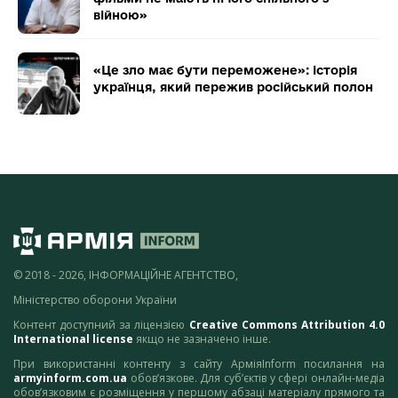
війною»
«Це зло має бути переможене»: історія
українця, який пережив російський полон
© 2018 - 2026, ІНФОРМАЦІЙНЕ АГЕНТСТВО,
Міністерство оборони України
Контент доступний за ліцензією
Creative Commons Attribution 4.0
International license
якщо не зазначено інше.
При використанні контенту з сайту АрміяInform посилання на
armyinform.com.ua
обов’язкове. Для суб’єктів у сфері онлайн-медіа
обов’язковим є розміщення у першому абзаці матеріалу прямого та