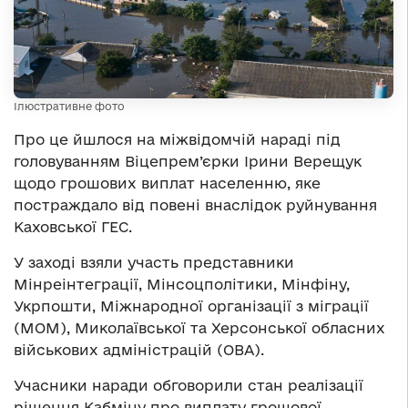
Ілюстративне фото
Про це йшлося на міжвідомчій нараді під
головуванням Віцепрем’єрки Ірини Верещук
щодо грошових виплат населенню, яке
постраждало від повені внаслідок руйнування
Каховської ГЕС.
У заході взяли участь представники
Мінреінтеграції, Мінсоцполітики, Мінфіну,
Укрпошти, Міжнародної організації з міграції
(МОМ), Миколаївської та Херсонської обласних
військових адміністрацій (ОВА).
Учасники наради обговорили стан реалізації
рішення Кабміну про виплату грошової