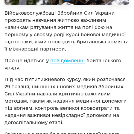
Військовослужбовці Збройних Сил України
проходять навчання життєво важливим
навичкам рятування життя на полі бою на
першому у своєму роді курсі бойової медичної
підготовки, який проводить британська армія та
її міжнародні партнери.
Про це йдеться у
повідомленні
британського
уряду.
Під час п’ятитижневого курсу, який розпочався
29 травня, нинішніх і нових медиків Збройних
Сил України навчали критично важливим
методам, таким як надання медичної допомоги
під вогнем, контроль великої крововтрати та
надання важливої ​​невідкладної допомоги на
догоспітальному етапі.
Свідчення з поля бою та запити українського