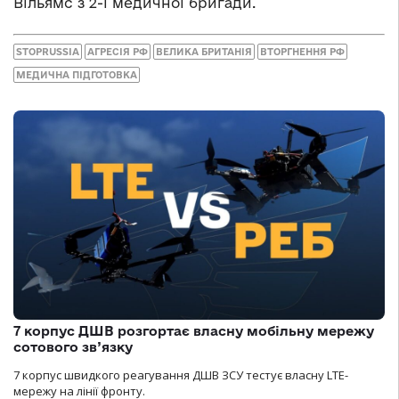
Вільямс з 2-ї медичної бригади.
STOPRUSSIA
АГРЕСІЯ РФ
ВЕЛИКА БРИТАНІЯ
ВТОРГНЕННЯ РФ
МЕДИЧНА ПІДГОТОВКА
7 корпус ДШВ розгортає власну мобільну мережу
сотового зв’язку
7 корпус швидкого реагування ДШВ ЗСУ тестує власну LTE-
мережу на лінії фронту.