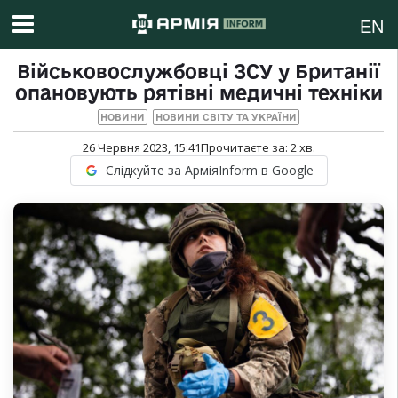
EN
Військовослужбовці ЗСУ у Британії
опановують рятівні медичні техніки
НОВИНИ
НОВИНИ СВІТУ ТА УКРАЇНИ
26 Червня 2023, 15:41
Прочитаєте за:
2
хв.
Слідкуйте за АрміяInform в Google