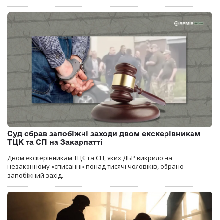
Суд обрав запобіжні заходи двом екскерівникам
ТЦК та СП на Закарпатті
Двом екскерівникам ТЦК та СП, яких ДБР викрило на
незаконному «списанні» понад тисячі чоловіків, обрано
запобіжний захід.