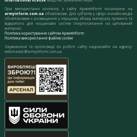
International license
якщо не зазначено інше.
При використанні контенту з сайту АрміяInform посилання на
armyinform.com.ua
обов’язкове. Для суб’єктів у сфері онлайн-медіа
обов’язковим є розміщення у першому абзаці матеріалу прямого та
відкритого для пошукових систем гіперпосилання на цитований
матеріал.
Політика користування сайтом АрміяInform
Політика використання файлів cookie
Зауваження та пропозиції по роботі сайту надсилайте на адресу:
webmaster@armyinform.com.ua