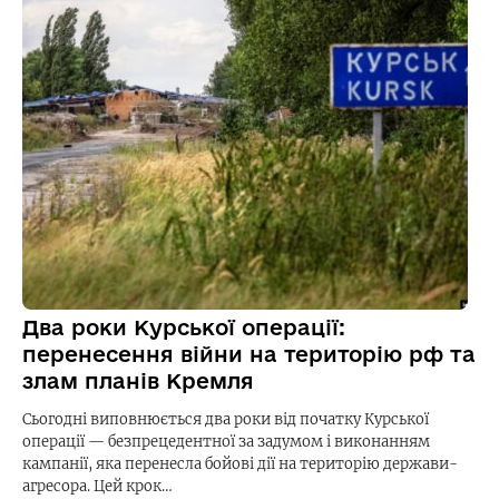
Два роки Курської операції:
перенесення війни на територію рф та
злам планів Кремля
Сьогодні виповнюється два роки від початку Курської
операції — безпрецедентної за задумом і виконанням
кампанії, яка перенесла бойові дії на територію держави-
агресора. Цей крок…