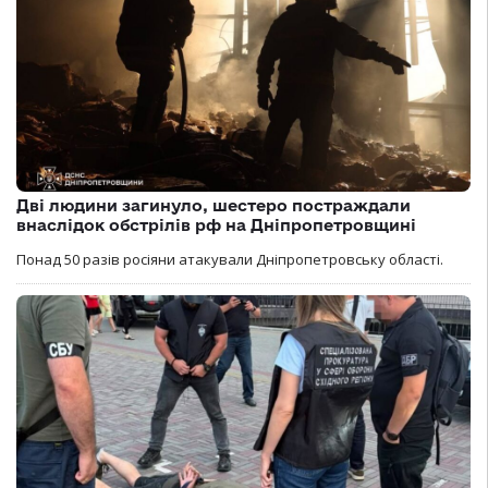
Дві людини загинуло, шестеро постраждали
внаслідок обстрілів рф на Дніпропетровщині
Понад 50 разів росіяни атакували Дніпропетровську області.