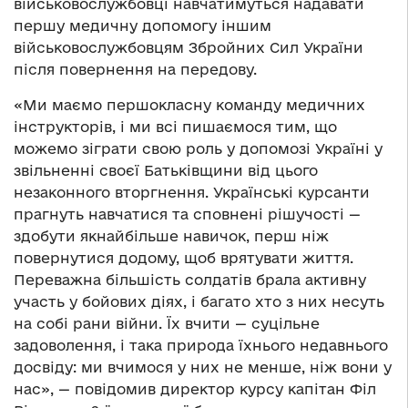
військовослужбовці навчатимуться надавати
першу медичну допомогу іншим
військовослужбовцям Збройних Сил України
після повернення на передову.
«Ми маємо першокласну команду медичних
інструкторів, і ми всі пишаємося тим, що
можемо зіграти свою роль у допомозі Україні у
звільненні своєї Батьківщини від цього
незаконного вторгнення. Українські курсанти
прагнуть навчатися та сповнені рішучості —
здобути якнайбільше навичок, перш ніж
повернутися додому, щоб врятувати життя.
Переважна більшість солдатів брала активну
участь у бойових діях, і багато хто з них несуть
на собі рани війни. Їх вчити — суцільне
задоволення, і така природа їхнього недавнього
досвіду: ми вчимося у них не менше, ніж вони у
нас», — повідомив директор курсу капітан Філ