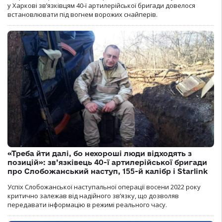
у Харкові зв’язківцям 40-ї артилерійської бригади довелося
встановлювати під вогнем ворожих снайперів.
«Треба йти далі, бо нехороші люди відходять з
позицій»: зв’язківець 40-ї артилерійської бригади
про Слобожанський наступ, 155-й калібр і Starlink
Успіх Слобожанської наступальної операції восени 2022 року
критично залежав від надійного зв’язку, що дозволяв
передавати інформацію в режимі реального часу.