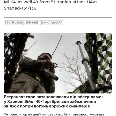
Мі-24, as well 48 from 51 Iranian attack UAVs
Shahed-131/136.
STOPRUSSIA
БРИФІНГ
ГАННА МАЛЯР
Ретранслятори встановлювали під обстрілами:
у Харкові бійці 40-ї артбригади забезпечили
зв’язок попри вогонь ворожих снайперів
Ретранслятор на дев’ятиповерхівці біля танкового училища