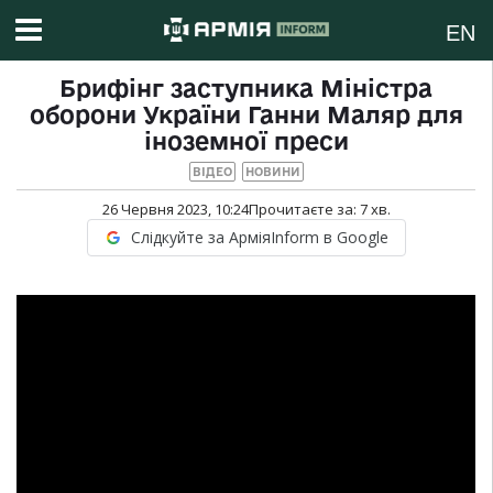
EN
Брифінг заступника Міністра
оборони України Ганни Маляр для
іноземної преси
ВІДЕО
НОВИНИ
26 Червня 2023, 10:24
Прочитаєте за:
7
хв.
Слідкуйте за АрміяInform в Google