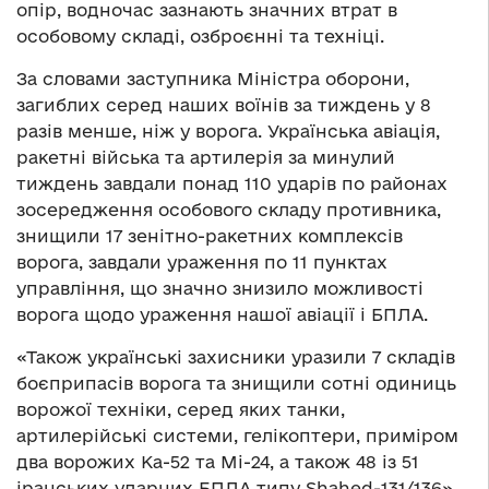
опір, водночас зазнають значних втрат в
особовому складі, озброєнні та техніці.
За словами заступника Міністра оборони,
загиблих серед наших воїнів за тиждень у 8
разів менше, ніж у ворога. Українська авіація,
ракетні війська та артилерія за минулий
тиждень завдали понад 110 ударів по районах
зосередження особового складу противника,
знищили 17 зенітно-ракетних комплексів
ворога, завдали ураження по 11 пунктах
управління, що значно знизило можливості
ворога щодо ураження нашої авіації і БПЛА.
«Також українські захисники уразили 7 складів
боєприпасів ворога та знищили сотні одиниць
ворожої техніки, серед яких танки,
артилерійські системи, гелікоптери, приміром
два ворожих Ка-52 та Мі-24, а також 48 із 51
іранських ударних БПЛА типу Shahed-131/136»,