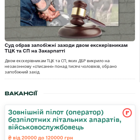
Суд обрав запобіжні заходи двом екскерівникам
ТЦК та СП на Закарпатті
Двом екскерівникам ТЦК та СП, яких ДБР викрило на
незаконному «списанні» понад тисячі чоловіків, обрано
запобіжний захід.
ВАКАНСІЇ
Зовнішній пілот (оператор)
безпілотних літальних апаратів,
військовослужбовець
від 20000 до 120000 грн