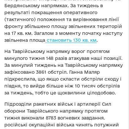
Бердянському напрямках. За тиждень в
результаті покращення оперативного
(тактичного) положення та вирівнювання лінії
фронту збільшено площу звільнених територій
на 17 кв. км. Загалом з моменту початку наступу
звільнена площа
становить 130 кв. км
.
На Таврійському напрямку ворог протягом
минулого тижня 148 разів атакував наші позиції.
За минулий тиждень на Таврійському напрямку
зафіксовано 3861 обстріл. Ганна Маляр
підкреслила, що якщо скласти обстріли сходу і
півдня, то вийде більше ніж 10 тисяч обстрілів
за тиждень, тобто це щохвилини цілодобово.
Підрозділи ракетних військ і артилерії Сил
оборони Таврійського напрямку протягом
тижня виконали 8783 вогневих завдання.
російські окупаційні війська чинять потужний