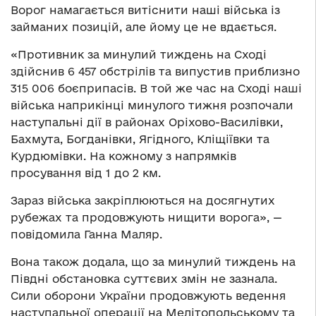
Ворог намагається витіснити наші війська із
займаних позицій, але йому це не вдається.
«Противник за минулий тиждень на Сході
здійснив 6 457 обстрілів та випустив приблизно
315 006 боєприпасів. В той же час на Сході наші
війська наприкінці минулого тижня розпочали
наступальні дії в районах Оріхово-Василівки,
Бахмута, Богданівки, Ягідного, Кліщіївки та
Курдюмівки. На кожному з напрямків
просування від 1 до 2 км.
Зараз війська закріплюються на досягнутих
рубежах та продовжують нищити ворога», —
повідомила Ганна Маляр.
Вона також додала, що за минулий тиждень на
Півдні обстановка суттєвих змін не зазнала.
Сили оборони України продовжують ведення
наступальної операції на Мелітопольському та