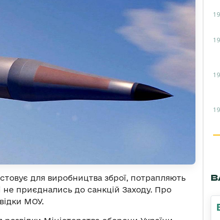
19
19
19
19
В
истовує для виробництва зброї, потрапляють
і не приєднались до санкцій Заходу. Про
відки МОУ.