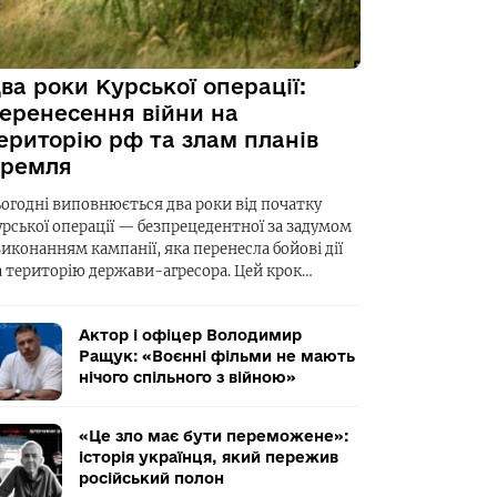
ва роки Курської операції:
еренесення війни на
ериторію рф та злам планів
ремля
ьогодні виповнюється два роки від початку
урської операції — безпрецедентної за задумом
виконанням кампанії, яка перенесла бойові дії
а територію держави-агресора. Цей крок…
Актор і офіцер Володимир
Ращук: «Воєнні фільми не мають
нічого спільного з війною»
«Це зло має бути переможене»:
історія українця, який пережив
російський полон