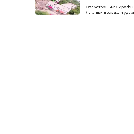
Оператори ББпС Apachi 8
Луганщині завдали ударів