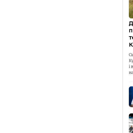
Д
п
т
К
С
К
і 
н