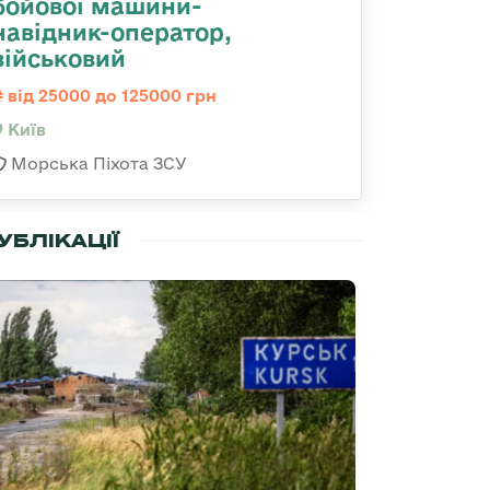
бойової машини-
навідник-оператор,
військовий
від 25000 до 125000 грн
Київ
Морська Піхота ЗСУ
УБЛІКАЦІЇ