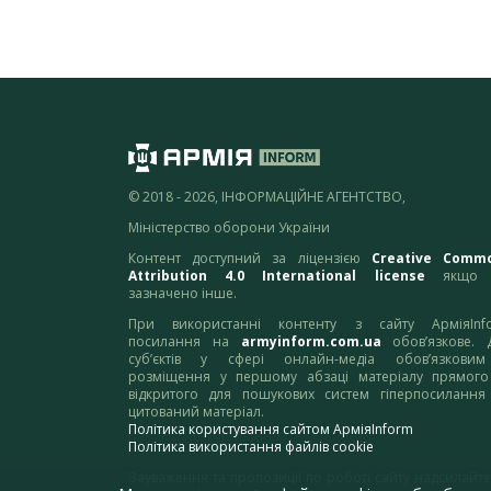
© 2018 - 2026, ІНФОРМАЦІЙНЕ АГЕНТСТВО,
Міністерство оборони України
Контент доступний за ліцензією
Creative Comm
Attribution 4.0 International license
якщо 
зазначено інше.
При використанні контенту з сайту АрміяInf
посилання на
armyinform.com.ua
обов’язкове. 
суб’єктів у сфері онлайн-медіа обов’язкови
розміщення у першому абзаці матеріалу прямого
відкритого для пошукових систем гіперпосилання
цитований матеріал.
Політика користування сайтом АрміяInform
Політика використання файлів cookie
Зауваження та пропозиції по роботі сайту надсилайте