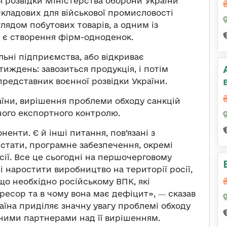
я розвідки Міністерства оборони України
складових для військової промисловості
лядом побутових товарів, а одним із
 є створення фірм-одноденок.
льні підприємства, або відкриває
тиждень: завозиться продукція, і потім
редставник воєнної розвідки України.
їни, вирішення проблеми обходу санкцій
ного експортного контролю.
ненти. Є й інші питання, пов’язані з
рстати, програмне забезпечення, окремі
осії. Все це сьогодні на першочерговому
і наростити виробництво на території росії,
 що необхідно російському ВПК, які
есор та в чому вона має дефіцит», ― сказав
аїна приділяє значну увагу проблемі обходу
ними партнерами над її вирішенням.