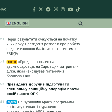
НАС
ENGLISH
:51
Перші результати очікуються на початку
2027 року: Президент розповів про роботу
над вітчизняною балістикою та системою
FREYJA
:41
«Продавав» вплив на
ФОТО
держпосадовців: на Харківщині затримали
ділка, який «вирішував питання» з
бронюванням
:25
Президент доручив підготувати
спеціальну санкційну операцію проти
російського ОПК
:11
На Луганщині Apachi розгромили
ВІДЕО
логістику окупантів: уражено
електростанцію, АЗС і транспорт