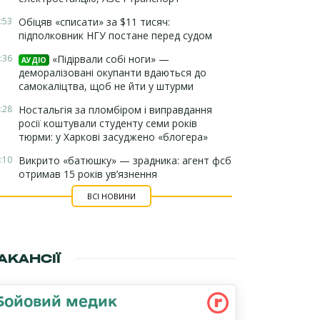
:53
Обіцяв «списати» за $11 тисяч:
підполковник НГУ постане перед судом
:36
«Підірвали собі ноги» —
АУДІО
деморалізовані окупанти вдаються до
самокаліцтва, щоб не йти у штурми
:28
Ностальгія за пломбіром і виправдання
росії коштували студенту семи років
тюрми: у Харкові засуджено «блогера»
:10
Викрито «батюшку» — зрадника: агент фсб
отримав 15 років ув’язнення
ВСІ НОВИНИ
АКАНСІЇ
Бойовий медик