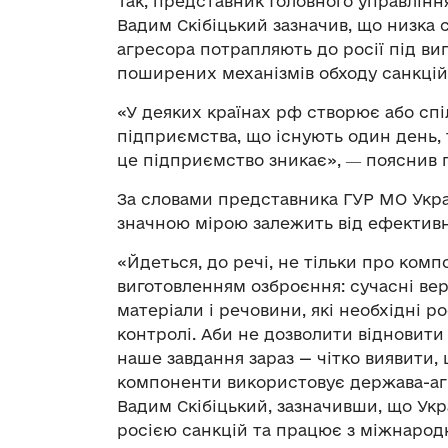
Так, представник Головного управлінн
Вадим Скібіцький зазначив, що низка 
агресора потрапляють до росії під виг
поширених механізмів обходу санкцій
«У деяких країнах рф створює або спі
підприємства, що існують один день, 
це підприємство зникає», ― пояснив п
За словами представника ГУР МО Укра
значною мірою залежить від ефектив
«Йдеться, до речі, не тільки про компо
виготовленням озброєння: сучасні ве
матеріали і речовини, які необхідні р
контролі. Аби не дозволити відновити 
наше завдання зараз — чітко виявити,
компоненти використовує держава-агр
Вадим Скібіцький, зазначивши, що Укр
росією санкцій та працює з міжнарод