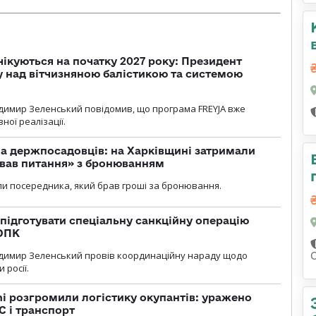
чікуються на початку 2027 року: Президент
у над вітчизняною балістикою та системою
димир Зеленський повідомив, що програма FREYJA вже
ної реалізації.
а держпосадовців: на Харківщині затримали
ував питання» з бронюванням
и посередника, який брав гроші за бронювання.
підготувати спеціальну санкційну операцію
 ОПК
димир Зеленський провів координаційну нараду щодо
 росії.
i розгромили логістику окупантів: уражено
С і транспорт