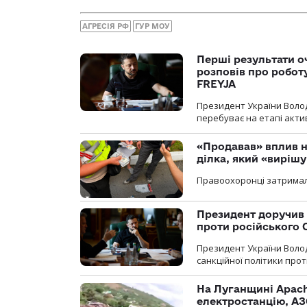
АГРЕСІЯ РФ
ГУР МОУ
Перші результати о
розповів про робот
FREYJA
Президент України Воло
перебуває на етапі актив
«Продавав» вплив н
ділка, який «виріш
Правоохоронці затримал
Президент доручив 
проти російського
Президент України Воло
санкційної політики проти
На Луганщині Apach
електростанцію, АЗ