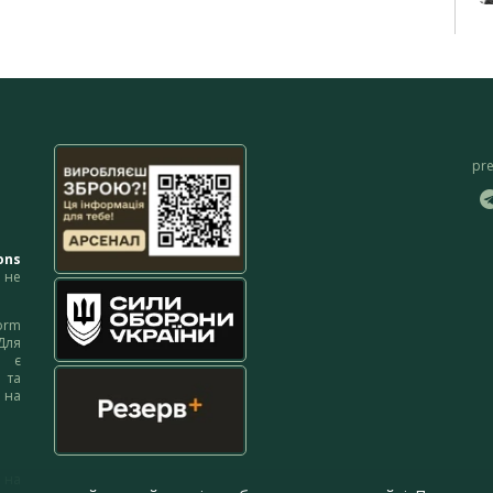
pr
ons
не
orm
Для
м є
 та
 на
 на