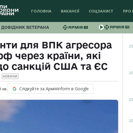
ГОЛОВНА
ВАКАНСІЇ
СОЦЗАХИСТ
ПРО 
ДОВІДНИК ВЕТЕРАНА
нти для ВПК агресора
20
ф через країни, які
до санкцій США та ЄС
20
НОВИНИ
Слідкуйте за АрміяInform в Google
1
хв.
20
20