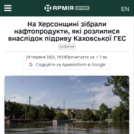
EN
На Херсонщині зібрали
нафтопродукти, які розлилися
внаслідок підриву Каховської ГЕС
НОВИНИ
24 Червня 2023, 16:54
Прочитаєте за:
< 1
хв.
Слідкуйте за АрміяInform в Google