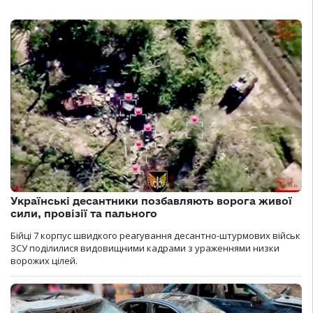
Українські десантники позбавляють ворога живої
сили, провізії та пального
Бійці 7 корпус швидкого реагування десантно-штурмових військ
ЗСУ поділилися видовищними кадрами з ураженнями низки
ворожих цілей.