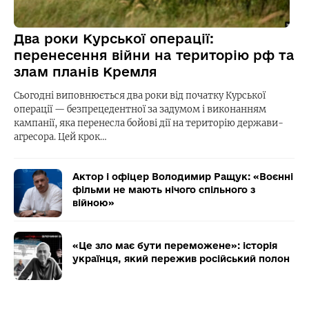
Два роки Курської операції:
перенесення війни на територію рф та
злам планів Кремля
Сьогодні виповнюється два роки від початку Курської
операції — безпрецедентної за задумом і виконанням
кампанії, яка перенесла бойові дії на територію держави-
агресора. Цей крок…
Актор і офіцер Володимир Ращук: «Воєнні
фільми не мають нічого спільного з
війною»
«Це зло має бути переможене»: історія
українця, який пережив російський полон