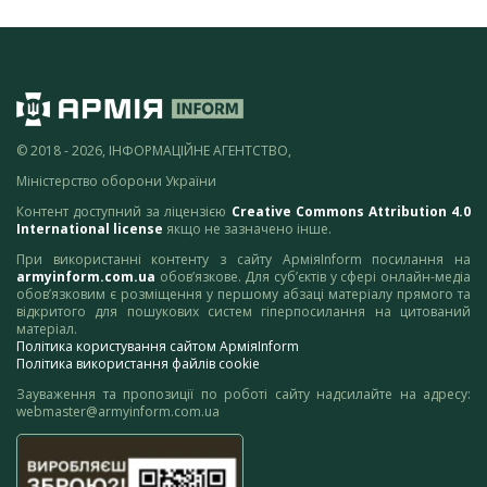
© 2018 - 2026, ІНФОРМАЦІЙНЕ АГЕНТСТВО,
Міністерство оборони України
Контент доступний за ліцензією
Creative Commons Attribution 4.0
International license
якщо не зазначено інше.
При використанні контенту з сайту АрміяInform посилання на
armyinform.com.ua
обов’язкове. Для суб’єктів у сфері онлайн-медіа
обов’язковим є розміщення у першому абзаці матеріалу прямого та
відкритого для пошукових систем гіперпосилання на цитований
матеріал.
Політика користування сайтом АрміяInform
Політика використання файлів cookie
Зауваження та пропозиції по роботі сайту надсилайте на адресу:
webmaster@armyinform.com.ua