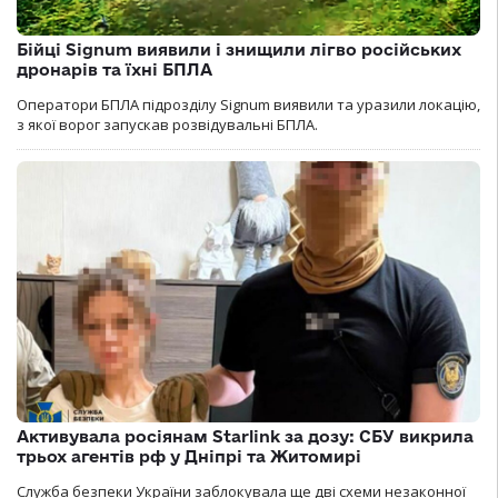
Бійці Signum виявили і знищили лігво російських
дронарів та їхні БПЛА
Оператори БПЛА підрозділу Signum виявили та уразили локацію,
з якої ворог запускав розвідувальні БПЛА.
Активувала росіянам Starlink за дозу: СБУ викрила
трьох агентів рф у Дніпрі та Житомирі
Служба безпеки України заблокувала ще дві схеми незаконної