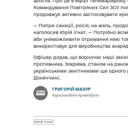
зросла. Про це в ефірі телемарафону
Командування Повітряних Сил ЗСУ полк
продовжує активно застосовувати крила
— Попри санкції, росія, на жаль, прод
наголосив Юрій Ігнат. — Потрібно всі
аби унеможливити отримання нею това
використовує для виробництва знаряд
Офіцер додав, що водночас наші захи
противника. Зокрема, станом на рано
українськими зенітниками ще одного р
Донеччині.
ГРИГОРІЙ МАЗУР
Кореспондент АрміяInform
ЮРІЙ ІГНАТ