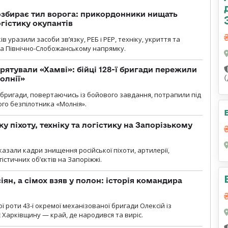
озбирає тил ворога: прикордонники нищать
огістику окупантів
 уразили засоби зв’язку, РЕБ і РЕР, техніку, укриття та
на Північно-Слобожанському напрямку.
рятували «Хамві»: бійці 128-ї бригади пережили
олнії»
ї бригади, повертаючись із бойового завдання, потрапили під
ого безпілотника «Молнія».
у піхоту, техніку та логістику на Запорізькому
азали кадри знищення російської піхоти, артилерії,
гістичних об’єктів на Запоріжжі.
ян, а сімох взяв у полон: історія командира
ї роти 43-ї окремої механізованої бригади Олексій із
 Харківщину — край, де народився та виріс.