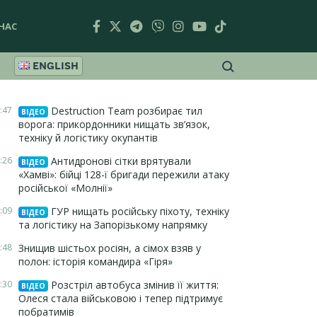
НАС
ENGLISH
:47
Destruction Team розбирає тил
ВІДЕО
ворога: прикордонники нищать зв’язок,
техніку й логістику окупантів
:26
Антидронові сітки врятували
ВІДЕО
«Хамві»: бійці 128-ї бригади пережили атаку
російської «Молнії»
:09
ГУР нищать російську піхоту, техніку
ВІДЕО
та логістику на Запорізькому напрямку
:48
Знищив шістьох росіян, а сімох взяв у
полон: історія командира «Гіря»
:30
Розстріл автобуса змінив її життя:
ВІДЕО
Олеся стала військовою і тепер підтримує
побратимів