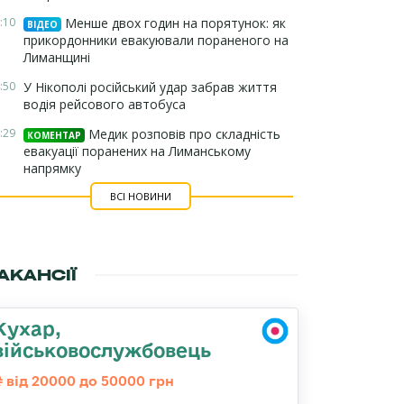
:10
Менше двох годин на порятунок: як
ВІДЕО
прикордонники евакуювали пораненого на
Лиманщині
:50
У Нікополі російський удар забрав життя
водія рейсового автобуса
:29
Медик розповів про складність
КОМЕНТАР
евакуації поранених на Лиманському
напрямку
ВСІ НОВИНИ
АКАНСІЇ
Кухар,
військовослужбовець
від 20000 до 50000 грн