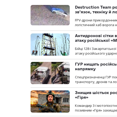
Destruction Team р
зв’язок, техніку й л
FPV-дрони прикордонників
логістичний хаб ворога 
Антидронові сітки в
атаку російської «М
Бійці 128-ї Закарпатсько
атаку російського ударн
ГУР нищать російськ
напрямку
Спецпризначенці ГУР пок
транспорту, дронів та ло
Знищив шістьох росі
«Гіря»
Командир 3-ї мотопіхотно
позивним «Гіря» захищає