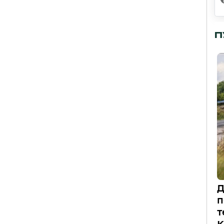
П
Д
п
т