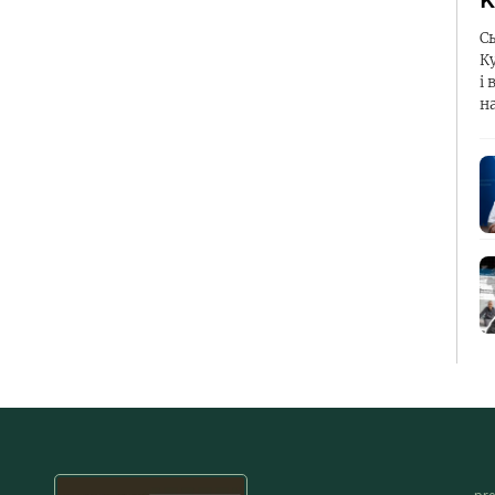
К
С
К
і 
н