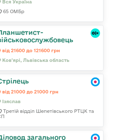
Вся Україна
65 ОМБр
Планшетист-
військовослужбовець
від 21600 до 121600 грн
Ков'ярі, Львівська область
Стрілець
від 21000 до 21000 грн
Ізяслав
Третій відділ Шепетівського РТЦК та
СП
Діловод загального