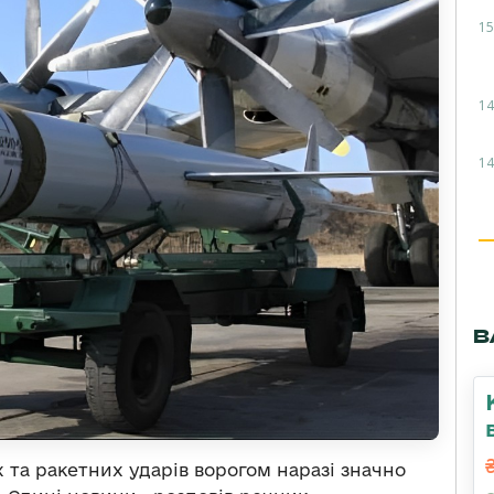
15
14
14
В
х та ракетних ударів ворогом наразі значно