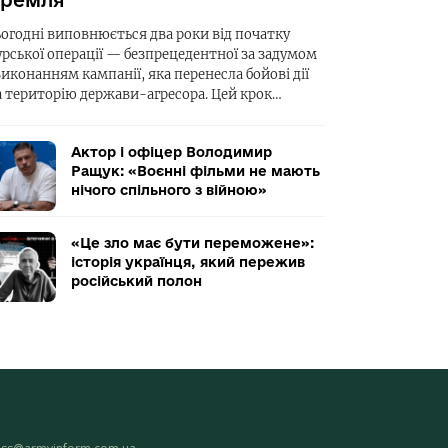
ремля
ьогодні виповнюється два роки від початку
урської операції — безпрецедентної за задумом
виконанням кампанії, яка перенесла бойові дії
а територію держави-агресора. Цей крок…
Актор і офіцер Володимир
Ращук: «Воєнні фільми не мають
нічого спільного з війною»
«Це зло має бути переможене»:
історія українця, який пережив
російський полон