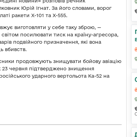
 «Єдині новини» розповів речник
овник Юрій Ігнат. За його словами, ворог
ті ракети Х-101 та Х-555.
овжує виготовляти у себе таку зброю, —
м світом посилювати тиск на країну-агресора,
рів подвійного призначення, які вона
ь вбивств.
сники продовжують знищувати бойову авіацію
к 23 червня підтверджено знищення
осійського ударного вертольота Ка-52 на