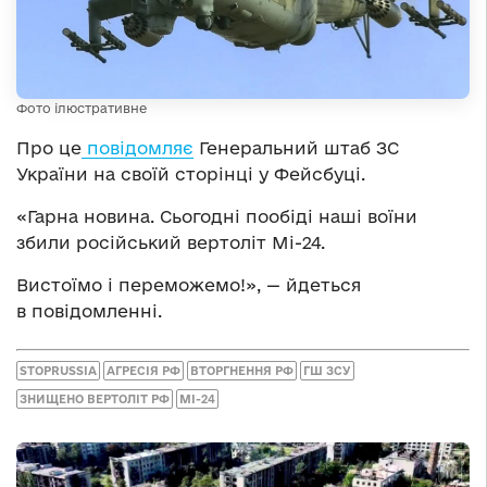
Фото ілюстративне
Про це
повідомляє
Генеральний штаб ЗС
України на своїй сторінці у Фейсбуці.
«Гарна новина. Сьогодні пообіді наші воїни
збили російський вертоліт Мі-24.
Вистоїмо і переможемо!», — йдеться
в повідомленні.
STOPRUSSIA
АГРЕСІЯ РФ
ВТОРГНЕННЯ РФ
ГШ ЗСУ
ЗНИЩЕНО ВЕРТОЛІТ РФ
МІ-24