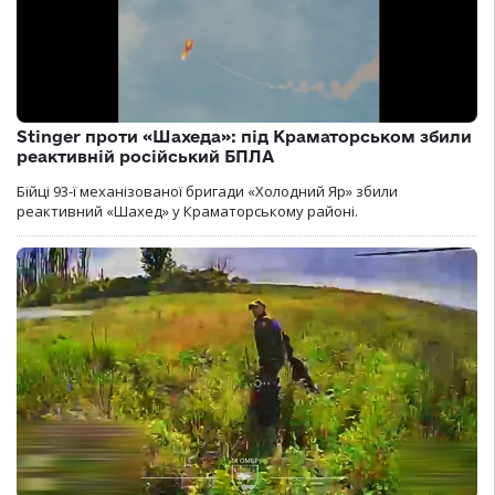
Stinger проти «Шахеда»: під Краматорськом збили
реактивній російський БПЛА
Бійці 93-ї механізованої бригади «Холодний Яр» збили
реактивний «Шахед» у Краматорському районі.