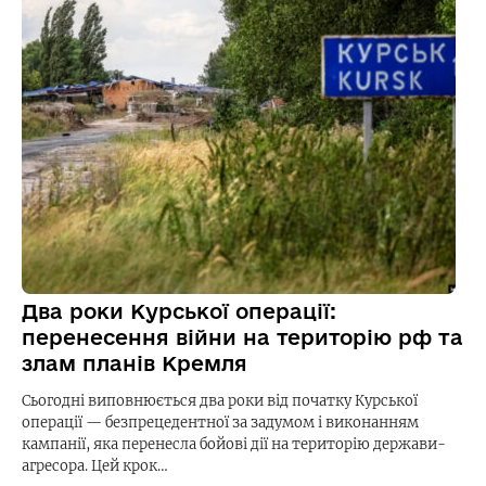
Два роки Курської операції:
перенесення війни на територію рф та
злам планів Кремля
Сьогодні виповнюється два роки від початку Курської
операції — безпрецедентної за задумом і виконанням
кампанії, яка перенесла бойові дії на територію держави-
агресора. Цей крок…