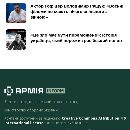
Актор і офіцер Володимир Ращук: «Воєнні
фільми не мають нічого спільного з
війною»
«Це зло має бути переможене»: історія
українця, який пережив російський полон
© 2018 - 2026, ІНФОРМАЦІЙНЕ АГЕНТСТВО,
Міністерство оборони України
Контент доступний за ліцензією
Creative Commons Attribution 4.0
International license
якщо не зазначено інше.