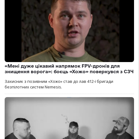
«Мені дуже цікавий напрямок FPV-дронів для
знищення ворога»: боєць «Хожо» повернувся з СЗЧ
Захисник з позивним «Хожо» став до лав 412-ї бригади
безпілотних систем Nemesis.