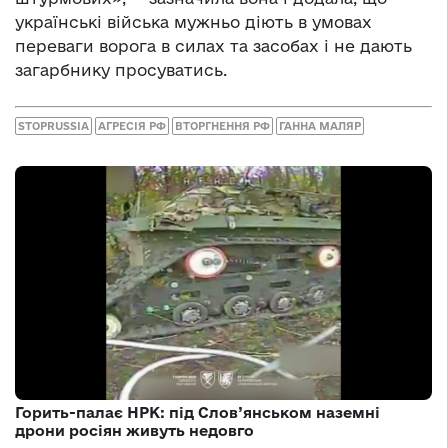
українські війська мужньо діють в умовах
переваги ворога в силах та засобах і не дають
загарбнику просуватись.
STOPRUSSIA
АГРЕСІЯ РФ
ВТОРГНЕННЯ РФ
ГАННА МАЛЯР
Горить-палає НРК: під Слов’янськом наземні
дрони росіян живуть недовго