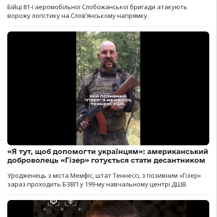
Бійці 81-ї аеромобільної Слобожанської бригади атакують
ворожу логістику на Словʼянському напрямку.
«Я тут, щоб допомогти українцям»: американський
доброволець «Гізер» готується стати десантником
Уродженець з міста Мемфіс, штат Теннессі, з позивним «Гізер»
зараз проходить БЗВП у 199-му навчальному центрі ДШВ.