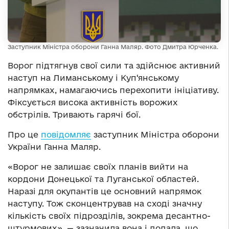
Заступник Міністра оборони Ганна Маляр. Фото Дмитра Юрченка.
Ворог підтягнув свої сили та здійснює активний
наступ на Лиманському і Куп‘янському
напрямках, намагаючись перехопити ініціативу.
Фіксується висока активність ворожих
обстрілів. Тривають гарячі бої.
Про це
повідомляє
заступник Міністра оборони
України Ганна Маляр.
«Ворог не залишає своїх планів вийти на
кордони Донецької та Луганської областей.
Наразі для окупантів це основний напрямок
наступу. Тож сконцентрував на сході значну
кількість своїх підрозділів, зокрема десантно-
штурмових», — зазначила вона і додала, що