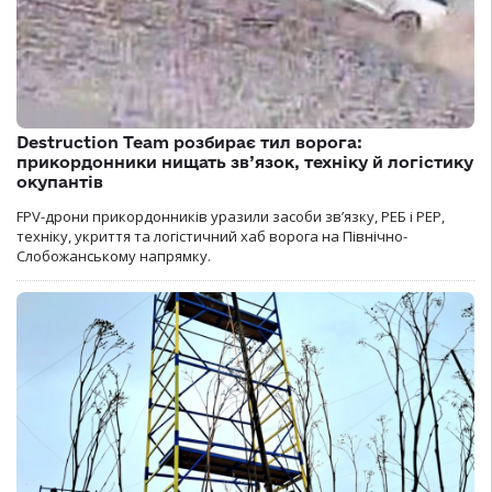
Destruction Team розбирає тил ворога:
прикордонники нищать зв’язок, техніку й логістику
окупантів
FPV-дрони прикордонників уразили засоби зв’язку, РЕБ і РЕР,
техніку, укриття та логістичний хаб ворога на Північно-
Слобожанському напрямку.