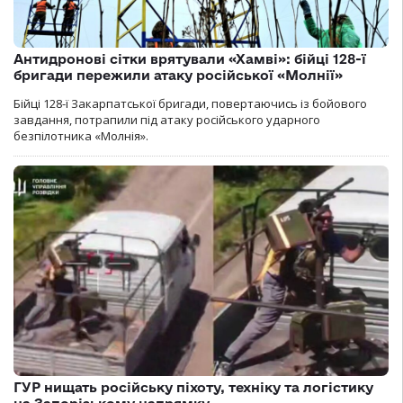
Антидронові сітки врятували «Хамві»: бійці 128-ї
бригади пережили атаку російської «Молнії»
Бійці 128-ї Закарпатської бригади, повертаючись із бойового
завдання, потрапили під атаку російського ударного
безпілотника «Молнія».
ГУР нищать російську піхоту, техніку та логістику