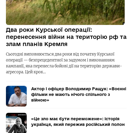
Два роки Курської операції:
перенесення війни на територію рф та
злам планів Кремля
Сьогодні виповнюється два роки від початку Курської
операції — безпрецедентної за задумом і виконанням
кампанії, яка перенесла бойові дії на територію держави-
агресора. Цей крок…
Актор і офіцер Володимир Ращук: «Воєнні
фільми не мають нічого спільного з
війною»
«Це зло має бути переможене»: історія
українця, який пережив російський полон