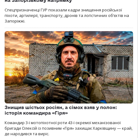
на Запорізькому напрямку
Спецпризначенці ГУР показали кадри знищення російської
піхоти, артилерії, транспорту, дронів та логістичних об’єктів на
Запоріжжі.
Знищив шістьох росіян, а сімох взяв у полон:
історія командира «Гіря»
Командир 3-ї мотопіхотної роти 43-ї окремої механізованої
бригади Олексій із позивним «Гіря» захищає Харківщину — край,
де народився та виріс.