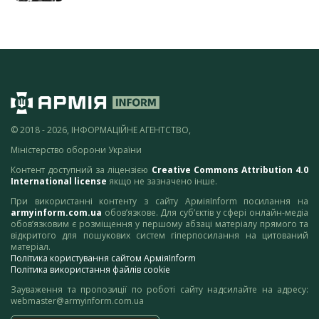
© 2018 - 2026, ІНФОРМАЦІЙНЕ АГЕНТСТВО,
Міністерство оборони України
Контент доступний за ліцензією
Creative Commons Attribution 4.0
International license
якщо не зазначено інше.
При використанні контенту з сайту АрміяInform посилання на
armyinform.com.ua
обов’язкове. Для суб’єктів у сфері онлайн-медіа
обов’язковим є розміщення у першому абзаці матеріалу прямого та
відкритого для пошукових систем гіперпосилання на цитований
матеріал.
Політика користування сайтом АрміяInform
Політика використання файлів cookie
Зауваження та пропозиції по роботі сайту надсилайте на адресу:
webmaster@armyinform.com.ua