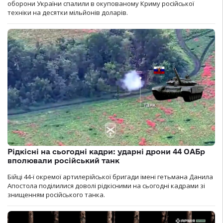
оборони України спалили в окупованому Криму російської
техніки на десятки мільйонів доларів.
Рідкісні на сьогодні кадри: ударні дрони 44 ОАБр
вполювали російський танк
Бійці 44-ї окремої артилерійської бригади імені гетьмана Данила
Апостола поділилися доволі рідкісними на сьогодні кадрами зі
знищенням російського танка.