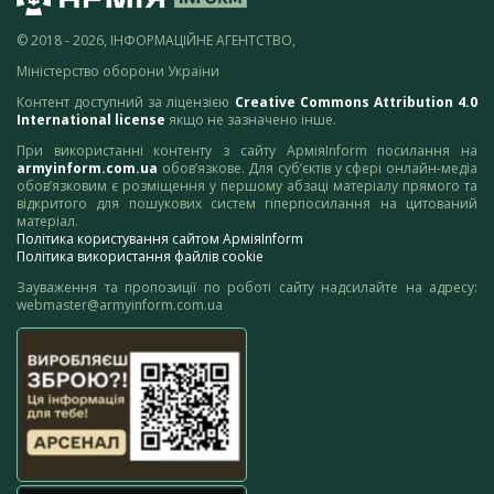
© 2018 - 2026, ІНФОРМАЦІЙНЕ АГЕНТСТВО,
Міністерство оборони України
Контент доступний за ліцензією
Creative Commons Attribution 4.0
International license
якщо не зазначено інше.
При використанні контенту з сайту АрміяInform посилання на
armyinform.com.ua
обов’язкове. Для суб’єктів у сфері онлайн-медіа
обов’язковим є розміщення у першому абзаці матеріалу прямого та
відкритого для пошукових систем гіперпосилання на цитований
матеріал.
Політика користування сайтом АрміяInform
Політика використання файлів cookie
Зауваження та пропозиції по роботі сайту надсилайте на адресу:
webmaster@armyinform.com.ua