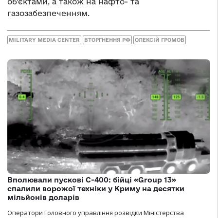
об’єктами, а також на нафто- та
газозабезпеченням.
MILITARY MEDIA CENTER
ВТОРГНЕННЯ РФ
ОЛЕКСІЙ ГРОМОВ
Вполювали пускові С-400: бійці «Group 13»
спалили ворожої техніки у Криму на десятки
мільйонів доларів
Оператори Головного управління розвідки Міністерства