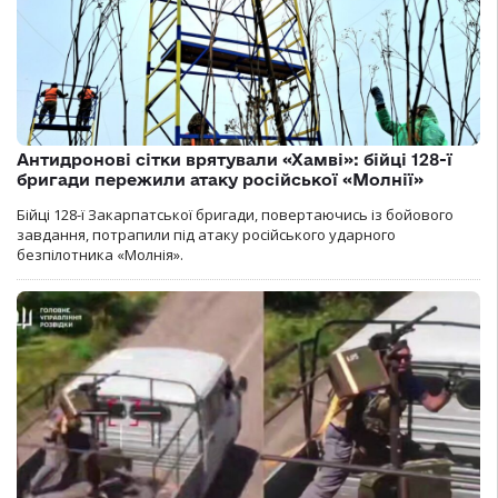
Антидронові сітки врятували «Хамві»: бійці 128-ї
бригади пережили атаку російської «Молнії»
Бійці 128-ї Закарпатської бригади, повертаючись із бойового
завдання, потрапили під атаку російського ударного
безпілотника «Молнія».