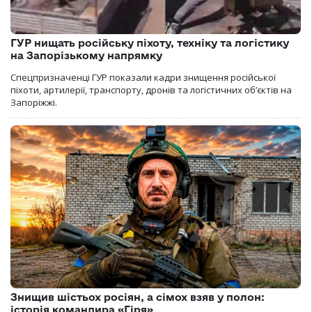
ГУР нищать російську піхоту, техніку та логістику
на Запорізькому напрямку
Спецпризначенці ГУР показали кадри знищення російської
піхоти, артилерії, транспорту, дронів та логістичних об’єктів на
Запоріжжі.
Знищив шістьох росіян, а сімох взяв у полон:
історія командира «Гіря»