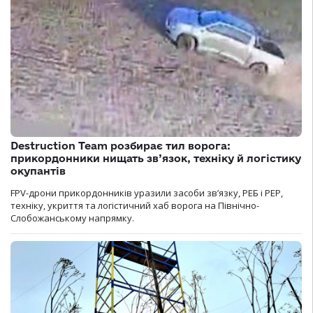
Destruction Team розбирає тил ворога:
прикордонники нищать зв’язок, техніку й логістику
окупантів
FPV-дрони прикордонників уразили засоби зв’язку, РЕБ і РЕР,
техніку, укриття та логістичний хаб ворога на Північно-
Слобожанському напрямку.