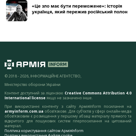
«Це зло має бути переможене»: історія
українця, який пережив російський полон
© 2018 - 2026, ІНФОРМАЦІЙНЕ АГЕНТСТВО,
Міністерство оборони України
Контент доступний за ліцензією
Creative Commons Attribution 4.0
International license
якщо не зазначено інше.
При використанні контенту з сайту АрміяInform посилання на
armyinform.com.ua
обов’язкове. Для суб’єктів у сфері онлайн-медіа
обов’язковим є розміщення у першому абзаці матеріалу прямого та
відкритого для пошукових систем гіперпосилання на цитований
матеріал.
Політика користування сайтом АрміяInform
Політика використання файлів cookie