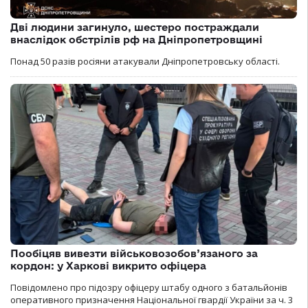
Дві людини загинуло, шестеро постраждали
внаслідок обстрілів рф на Дніпропетровщині
Понад 50 разів росіяни атакували Дніпропетровську області.
Пообіцяв вивезти військовозобов’язаного за
кордон: у Харкові викрито офіцера
Повідомлено про підозру офіцеру штабу одного з батальйонів
оперативного призначення Національної гвардії України за ч. 3