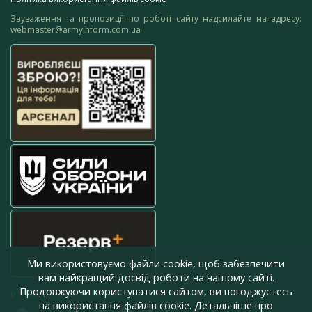
Зауваження та пропозиції по роботі сайту надсилайте на адресу:
webmaster@armyinform.com.ua
Ми використовуємо файли cookie, щоб забезпечити
вам найкращий досвід роботи на нашому сайті.
Продовжуючи користуватися сайтом, ви погоджуєтесь
press@armyinform.com.ua
на використання файлів cookie. Детальніше про