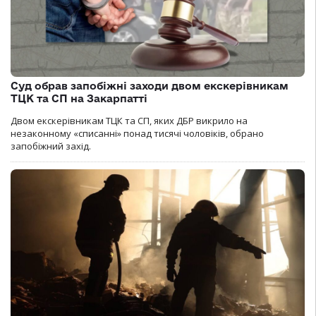
Суд обрав запобіжні заходи двом екскерівникам
ТЦК та СП на Закарпатті
Двом екскерівникам ТЦК та СП, яких ДБР викрило на
незаконному «списанні» понад тисячі чоловіків, обрано
запобіжний захід.