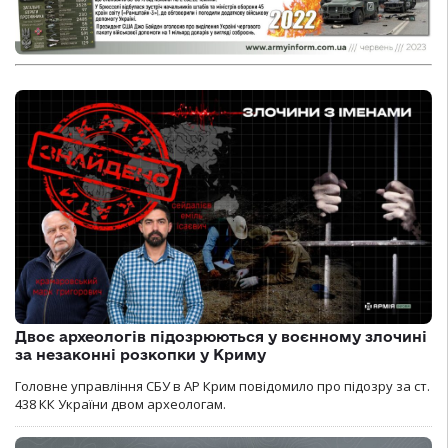
Двоє археологів підозрюються у воєнному злочині
за незаконні розкопки у Криму
Головне управління СБУ в АР Крим повідомило про підозру за ст.
438 КК України двом археологам.