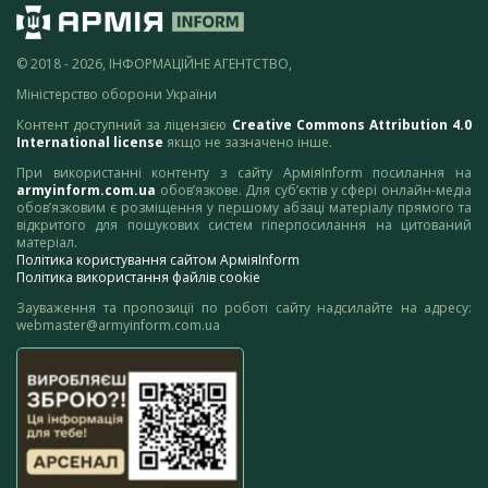
© 2018 - 2026, ІНФОРМАЦІЙНЕ АГЕНТСТВО,
Міністерство оборони України
Контент доступний за ліцензією
Creative Commons Attribution 4.0
International license
якщо не зазначено інше.
При використанні контенту з сайту АрміяInform посилання на
armyinform.com.ua
обов’язкове. Для суб’єктів у сфері онлайн-медіа
обов’язковим є розміщення у першому абзаці матеріалу прямого та
відкритого для пошукових систем гіперпосилання на цитований
матеріал.
Політика користування сайтом АрміяInform
Політика використання файлів cookie
Зауваження та пропозиції по роботі сайту надсилайте на адресу:
webmaster@armyinform.com.ua