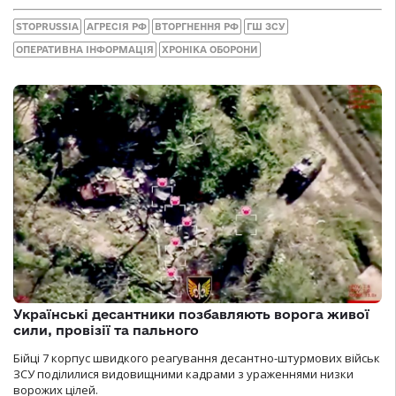
STOPRUSSIA
АГРЕСІЯ РФ
ВТОРГНЕННЯ РФ
ГШ ЗСУ
ОПЕРАТИВНА ІНФОРМАЦІЯ
ХРОНІКА ОБОРОНИ
Українські десантники позбавляють ворога живої
сили, провізії та пального
Бійці 7 корпус швидкого реагування десантно-штурмових військ
ЗСУ поділилися видовищними кадрами з ураженнями низки
ворожих цілей.