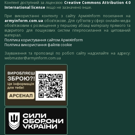
Контент доступний за ліцензією
Creative Commons Attribution 4.0
International license
якщо не зазначено інше.
При використанні контенту з сайту АрміяInform посилання на
armyinform.com.ua
обов’язкове. Для суб’єктів у сфері онлайн-медіа
обов’язковим є розміщення у першому абзаці матеріалу прямого та
відкритого для пошукових систем гіперпосилання на цитований
матеріал.
Політика користування сайтом АрміяInform
Політика використання файлів cookie
Зауваження та пропозиції по роботі сайту надсилайте на адресу:
webmaster@armyinform.com.ua