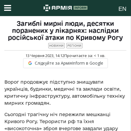
EN
Загиблі мирні люди, десятки
поранених у лікарнях: наслідки
російської атаки по Кривому Рогу
НОВИНИ
РЕГІОНИ
13 Червня 2023, 14:12
Прочитаєте за:
< 1
хв.
Слідкуйте за АрміяInform в Google
Ворог продовжує підступно знищувати
українців, будинки, медичні та заклади освіти,
критичну інфраструктуру, автомобільну техніку
мирних громадян.
Сьогодні трагічну ніч пережили мешканці
Кривого Рогу. Терористи рф та їхня
«високоточна» зброя вчергове завдали удару