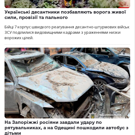
Українські десантники позбавляють ворога живої
сили, провізії та пального
Бійці 7 корпус швидкого реагування десантно-штурмових військ
ЗСУ поділилися видовищними кадрами з ураженнями низки
ворожих цілей.
На Запоріжжі росіяни завдали удару по
рятувальниках, а на Одещині пошкодили автобус з
дітьми