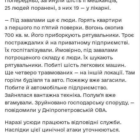
Попередньо, загинули шість її мешканців,
25 людей поранені, з них 19 — у лікарні.
— Під завалами ще є люди. Горять квартири
з першого по п’ятий поверхи. Вогонь охопив
700 кв. м. Його приборкують рятувальники. Троє
постраждалих й на приватному підприємстві.
Їх госпіталізували. Ймовірно, під завалами
потрощеного складу є люди. Їх шукають
рятувальники. Побиті шість легкових машин.
Ще четверо травмованих — на іншій локації. Там
горіли будівля та авто. Пожежу вже загасили.
Побите й автомобільне підприємство.
Зайнялася вантажна техніка. Полум’я вже
вгамували. Зруйновано господарську споруду, —
повідомили у Дніпропетровській ОВА.
Наразі усюди працюють відповідні служби.
Наслідки цієї цинічної атаки уточнюються.