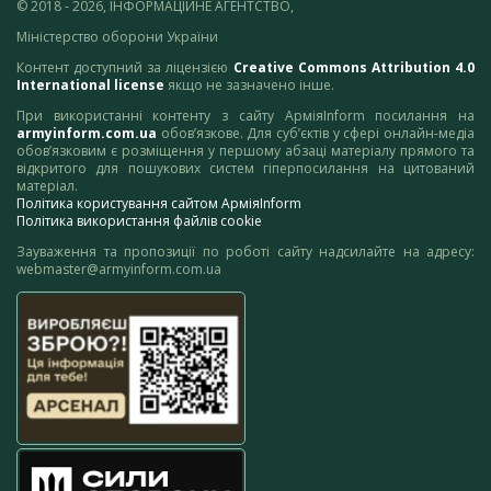
© 2018 - 2026, ІНФОРМАЦІЙНЕ АГЕНТСТВО,
Міністерство оборони України
Контент доступний за ліцензією
Creative Commons Attribution 4.0
International license
якщо не зазначено інше.
При використанні контенту з сайту АрміяInform посилання на
armyinform.com.ua
обов’язкове. Для суб’єктів у сфері онлайн-медіа
обов’язковим є розміщення у першому абзаці матеріалу прямого та
відкритого для пошукових систем гіперпосилання на цитований
матеріал.
Політика користування сайтом АрміяInform
Політика використання файлів cookie
Зауваження та пропозиції по роботі сайту надсилайте на адресу:
webmaster@armyinform.com.ua