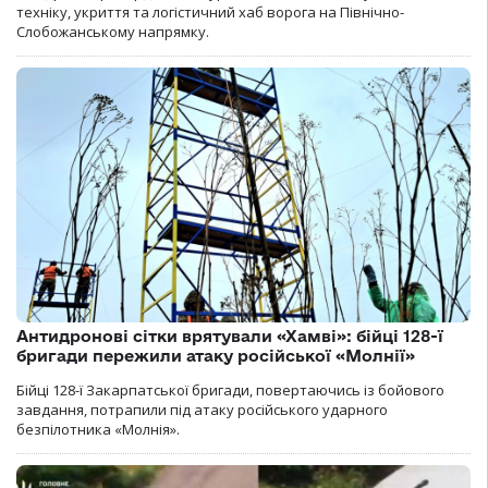
техніку, укриття та логістичний хаб ворога на Північно-
Слобожанському напрямку.
Антидронові сітки врятували «Хамві»: бійці 128-ї
бригади пережили атаку російської «Молнії»
Бійці 128-ї Закарпатської бригади, повертаючись із бойового
завдання, потрапили під атаку російського ударного
безпілотника «Молнія».