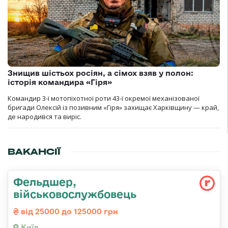
Знищив шістьох росіян, а сімох взяв у полон:
історія командира «Гіря»
Командир 3-ї мотопіхотної роти 43-ї окремої механізованої
бригади Олексій із позивним «Гіря» захищає Харківщину — край,
де народився та виріс.
ВАКАНСІЇ
Фельдшер,
військовослужбовець
від 25000 до 125000 грн
Київ