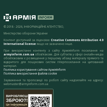
© 2018 - 2026, ІНФОРМАЦІЙНЕ АГЕНТСТВО,
Міністерство оборони України
Контент доступний за ліцензією
Creative Commons Attribution 4.0
International license
якщо не зазначено інше.
При використанні контенту з сайту АрміяInform посилання на
armyinform.com.ua
обов’язкове. Для суб’єктів у сфері онлайн-медіа
обов’язковим є розміщення у першому абзаці матеріалу прямого та
відкритого для пошукових систем гіперпосилання на цитований
матеріал.
Політика користування сайтом АрміяInform
Політика використання файлів cookie
Зауваження та пропозиції по роботі сайту надсилайте на адресу:
webmaster@armyinform.com.ua