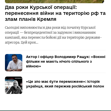
Два роки Курської операції:
перенесення війни на територію рф та
злам планів Кремля
Сьогодні виповнюється два роки від початку Курської
операції — безпрецедентної за задумом і виконанням
кампанії, яка перенесла бойові дії на територію держави-
агресора. Цей крок…
Актор і офіцер Володимир Ращук: «Воєнні
фільми не мають нічого спільного з
війною»
«Це зло має бути переможене»: історія
українця, який пережив російський полон