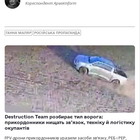
Кореспондент АрміяInform
ГАННА МАЛЯР
РОСІЙСЬКА ПРОПАГАНДА
Destruction Team розбирає тил ворога:
прикордонники нищать зв’язок, техніку й логістику
окупантів
FPV-дрони прикордонників уразили засоби зв’язку, РЕБ і РЕР,