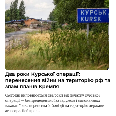
Два роки Курської операції:
перенесення війни на територію рф та
злам планів Кремля
Сьогодні виповнюється два роки від початку Курської
операції — безпрецедентної за задумом і виконанням
кампанії, яка перенесла бойові дії на територію держави-
агресора. Цей крок…