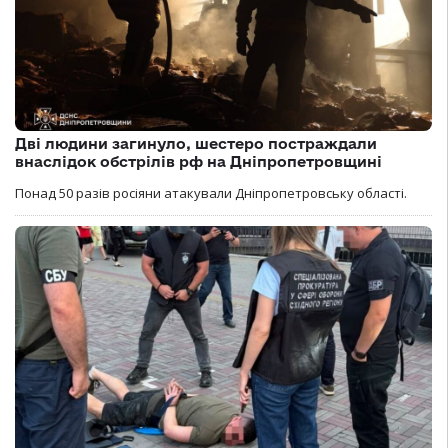
Дві людини загинуло, шестеро постраждали
внаслідок обстрілів рф на Дніпропетровщині
Понад 50 разів росіяни атакували Дніпропетровську області.