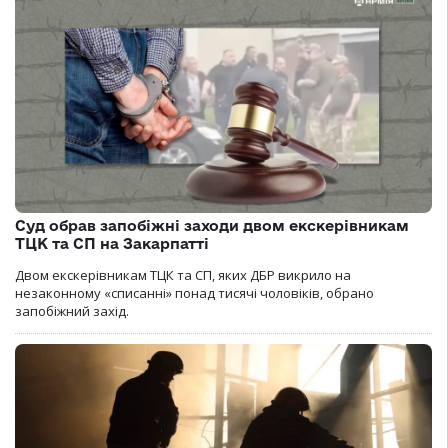
Суд обрав запобіжні заходи двом екскерівникам
ТЦК та СП на Закарпатті
Двом екскерівникам ТЦК та СП, яких ДБР викрило на
незаконному «списанні» понад тисячі чоловіків, обрано
запобіжний захід.