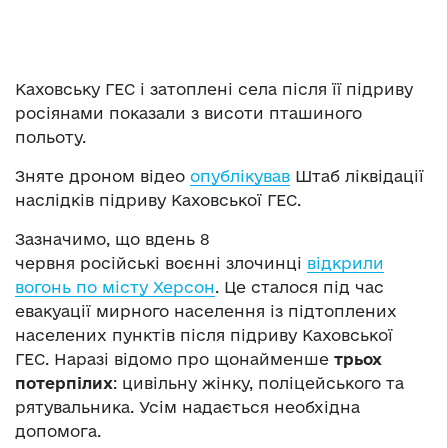
Каховську ГЕС і затоплені села після її підриву
росіянами показали з висоти пташиного
польоту.
Зняте дроном відео
опублікував
Штаб ліквідації
наслідків підриву Каховської ГЕС.
Зазначимо, що вдень 8
червня російські воєнні злочинці
відкрили
вогонь по місту Херсон
. Це сталося під час
евакуації мирного населення із підтоплених
населених пунктів після підриву Каховської
ГЕС. Наразі відомо про щонайменше
трьох
потерпілих
: цивільну жінку, поліцейського та
рятувальника. Усім надається необхідна
допомога.