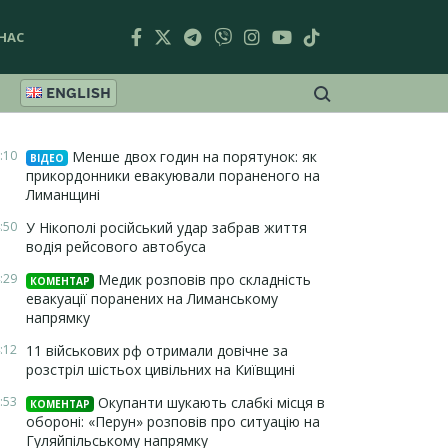
НАС
ENGLISH
:10
Менше двох годин на порятунок: як
ВІДЕО
прикордонники евакуювали пораненого на
Лиманщині
:50
У Нікополі російський удар забрав життя
водія рейсового автобуса
:29
Медик розповів про складність
КОМЕНТАР
евакуації поранених на Лиманському
напрямку
:12
11 військових рф отримали довічне за
розстріл шістьох цивільних на Київщині
:53
Окупанти шукають слабкі місця в
КОМЕНТАР
обороні: «Перун» розповів про ситуацію на
Гуляйпільському напрямку