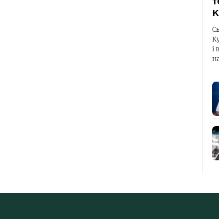
т
К
С
К
і 
н