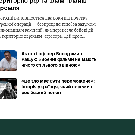
ериторію рф та злам планів
ремля
ьогодні виповнюється два роки від початку
урської операції — безпрецедентної за задумом
виконанням кампанії, яка перенесла бойові дії
а територію держави-агресора. Цей крок…
Актор і офіцер Володимир
Ращук: «Воєнні фільми не мають
нічого спільного з війною»
«Це зло має бути переможене»:
історія українця, який пережив
російський полон