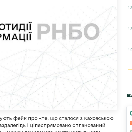
13
13
12
В
ють фейк про «те, що сталося з Каховською
заздалегідь і цілеспрямовано спланований