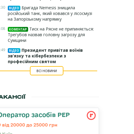
:30
Бригада Nemesis знищила
ВІДЕО
російський танк, який ховався у лісосмузі
на Запорізькому напрямку
:08
Тиск на Рясне не припиняється:
КОМЕНТАР
Трегубов назвав головну загрозу для
Сумщини
:49
Президент привітав воїнів
ВІДЕО
зв’язку та кібербезпеки з
професійним святом
ВСІ НОВИНИ
АКАНСІЇ
Оператор засобів РЕР
від 20000 до 25000 грн