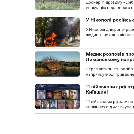
Дронарі підрозділу «Срі
евакуацію пораненого п
У Нікополі російсь
У Нікополі Дніпропетровс
людина, ще одна дістала
Медик розповів про
Лиманському напр
Через активність російс
напрямку іноді триває не
11 військових рф от
Київщині
11 військових рф заочно
цивільних під час окупаці