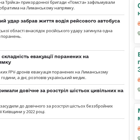
бна Трійка» прикордонної бригади «Помста» зафільмували
обратима на Лиманському напрямку.
кий удар забрав життя водія рейсового автобуса
ької області внаслідок російського удару загинула одна
 поранень.
 складність евакуації поранених на
ямку
ьких FPV-дронів евакуація поранених на Лиманському
 години, а дні, розповів український медик.
римали довічне за розстріл шістьох цивільних на
 засудили до довічного за розстріл шістьох беззбройних
ї Київщини у 2022 році.