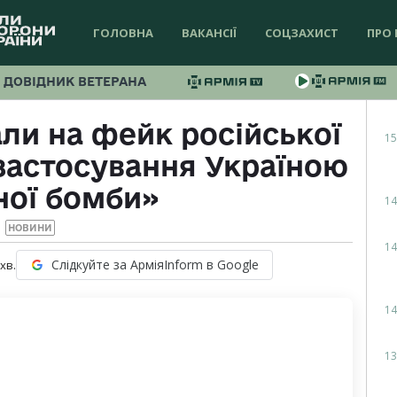
ГОЛОВНА
ВАКАНСІЇ
СОЦЗАХИСТ
ПРО 
ДОВІДНИК ВЕТЕРАНА
ли на фейк російської
15
застосування Україною
ної бомби»
14
НОВИНИ
14
Слідкуйте за АрміяInform в Google
хв.
14
13