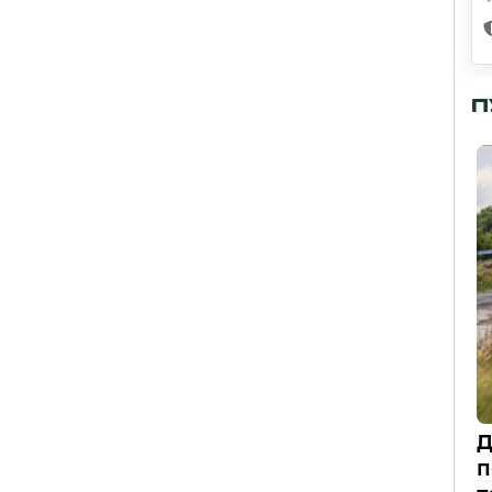
П
Д
п