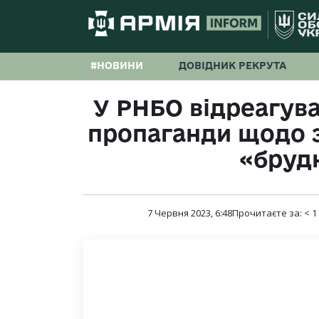
#НОВИНИ
ДОВІДНИК РЕКРУТА
У РНБО відреагува
пропаганди щодо 
«бруд
7 Червня 2023, 6:48
Прочитаєте за:
< 1