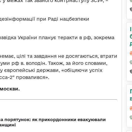
 у межах так званого контрнаступу ЗСУ», –
 дезінформації при Раді нацбезпеки
озвідка України планує теракти в рф, зокрема
немає, цілі та завдання не досягаються, втрати
уми рф в. володін. Також, за його словами,
у європейські держави, «обіцяючи успіх
сса-2” провалився».
 москви.
на порятунок: як прикордонники евакуювали
анщині