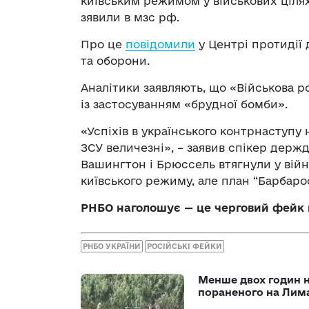
київським режимом у військових цілях
зявили в мзс рф.
Про це
повідомили
у Центрі протидії
та оборони.
Аналітики заявляють, що «Військова р
із застосуванням «брудної бомби».
«Успіхів в українського контрнаступу 
ЗСУ величезні», – заявив спікер держд
Вашингтон і Брюссель втягнули у війн
київського режиму, але план “Барбаро
РНБО наголошує — це черговий фейк
РНБО УКРАЇНИ
РОСІЙСЬКІ ФЕЙКИ
Менше двох годин 
пораненого на Лим