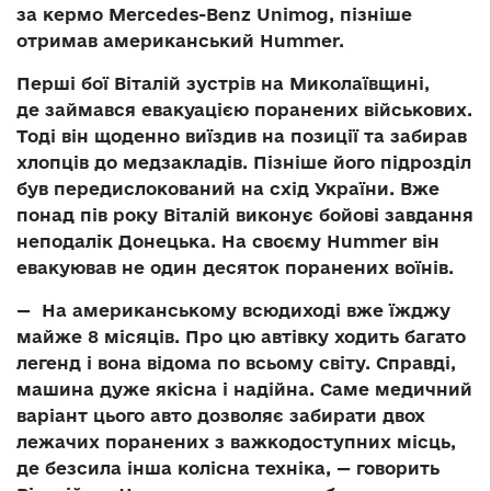
за кермо Mercedes-Benz Unimog, пізніше
отримав американський Hummer.
Перші бої Віталій зустрів на Миколаївщині,
де займався евакуацією поранених військових.
Тоді він щоденно виїздив на позиції та забирав
хлопців до медзакладів. Пізніше його підрозділ
був передислокований на схід України. Вже
понад пів року Віталій виконує бойові завдання
неподалік Донецька. На своєму Hummer він
евакуював не один десяток поранених воїнів.
— На американському всюдиході вже їжджу
майже 8 місяців. Про цю автівку ходить багато
легенд і вона відома по всьому світу. Справді,
машина дуже якісна і надійна. Саме медичний
варіант цього авто дозволяє забирати двох
лежачих поранених з важкодоступних місць,
де безсила інша колісна техніка, — говорить