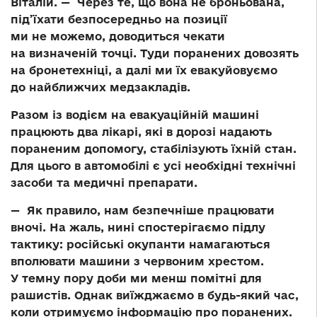
Віталій. — Через те, що вона не броньована,
під’їхати безпосередньо на позиції
ми не можемо, доводиться чекати
на визначеній точці. Туди поранених довозять
на бронетехніці, а далі ми їх евакуйовуємо
до найближчих медзакладів.
Разом із водієм на евакуаційній машині
працюють два лікарі, які в дорозі надають
пораненим допомогу, стабілізують їхній стан.
Для цього в автомобілі є усі необхідні технічні
засоби та медичні препарати.
— Як правило, нам безпечніше працювати
вночі. На жаль, нині спостерігаємо підлу
тактику: російські окупанти намагаються
вполювати машини з червоним хрестом.
У темну пору доби ми менш помітні для
рашистів. Однак виїжджаємо в будь-який час,
коли отримуємо інформацію про поранених.