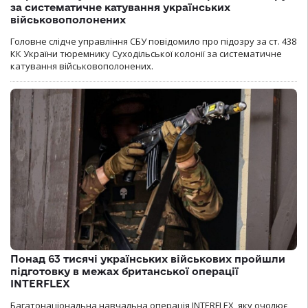
за систематичне катування українських
військовополонених
Головне слідче управління СБУ повідомило про підозру за ст. 438
КК України тюремнику Суходільської колонії за систематичне
катування військовополонених.
Понад 63 тисячі українських військових пройшли
підготовку в межах британської операції
INTERFLEX
Багатонаціональна навчальна операція INTERFLEX, яку очолює