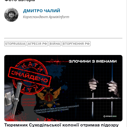
ДМИТРО ЧАЛИЙ
Кореспондент АрміяInform
STOPRUSSIA
АГРЕСІЯ РФ
ВІЙНА
ВТОРГНЕННЯ РФ
Тюремник Суходільської колонії отримав підозру