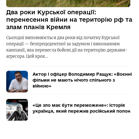
Два роки Курської операції:
перенесення війни на територію рф та
злам планів Кремля
Сьогодні виповнюється два роки від початку Курської
операції — безпрецедентної за задумом і виконанням
кампанії, яка перенесла бойові дії на територію держави-
агресора. Цей крок…
Актор і офіцер Володимир Ращук: «Воєнні
фільми не мають нічого спільного з
війною»
«Це зло має бути переможене»: історія
українця, який пережив російський полон