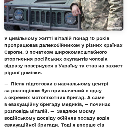
У цивільному житті Віталій понад 10 років
пропрацював далекобійником у різних країнах
Європи. З початком широкомасштабного
вторгнення російських окупантів чоловік
відразу повернувся в Україну та став на захист
рідної домівки.
— Після підготовки в навчальному центрі
за розподілом був призначений в одну
з окремих мотопіхотних бригад. А саме
в евакуаційну бригаду медиків, — починає
розповідь Віталій. — Завдяки моєму
водійському досвіду обійняв посаду водія
евакуаційної бригади. Тоді я вперше сів