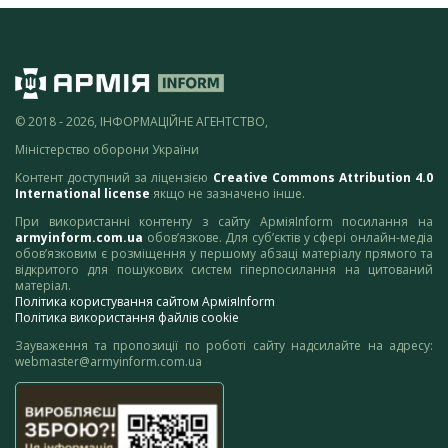
© 2018 - 2026, ІНФОРМАЦІЙНЕ АГЕНТСТВО,
Міністерство оборони України
Контент доступний за ліцензією
Creative Commons Attribution 4.0
International license
якщо не зазначено інше.
При використанні контенту з сайту АрміяInform посилання на
armyinform.com.ua
обов’язкове. Для суб’єктів у сфері онлайн-медіа
обов’язковим є розміщення у першому абзаці матеріалу прямого та
відкритого для пошукових систем гіперпосилання на цитований
матеріал.
Політика користування сайтом АрміяInform
Політика використання файлів cookie
Зауваження та пропозиції по роботі сайту надсилайте на адресу:
webmaster@armyinform.com.ua