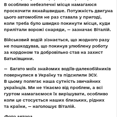
В особливо небезпечні місця намагаюся
проскочити якнайшвидше. Потужність двигуна
цього автомобіля не раз ставала у пригоді,
коли треба було швидко покинути місця, куди
прилітали ворожі снаряди, — зазначає Віталій.
Військовий водій зізнається, що жодного разу
не пошкодував, що покинув улюблену роботу
за кордоном та добровільно став на захист
Батьківщини.
— Багато моїх знайомих водіїв-далекобійників
повернулися в Україну та підсилили ЗСУ.
В цьому полягає наша сутність звичайних
українців. Ми не тікаємо від проблем, а всі
гуртом намагаємося їх вирішувати, особливо
коли це стосується наших близьких, рідних
та країни, — наголошує Віталій.
Фото автора