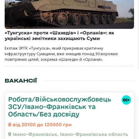
«Тунгуска» проти «Шахедів» і «Орланів»: як
українські зенітники захищають Суми
Екіпаж ЗРГК «Тунгуска», який прикриває критичну
інфраструктуру Сумщини, вже знищив понад 30 ворожих
повітряних цілей, зокрема «Шахеди» й «Орлани».
ВАКАНСІЇ
Робота/Військовослужбовець
ЗСУ/Івано-Франківськ та
Область/Без досвіду
від 20100 до 120000 грн
Івано-Франківськ, Івано-Франківська область