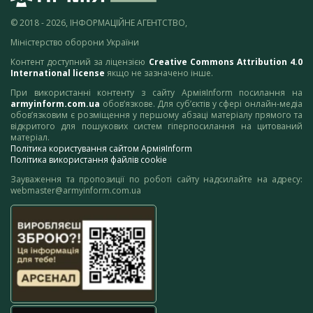
© 2018 - 2026, ІНФОРМАЦІЙНЕ АГЕНТСТВО,
Міністерство оборони України
Контент доступний за ліцензією
Creative Commons Attribution 4.0
International license
якщо не зазначено інше.
При використанні контенту з сайту АрміяInform посилання на
armyinform.com.ua
обов’язкове. Для суб’єктів у сфері онлайн-медіа
обов’язковим є розміщення у першому абзаці матеріалу прямого та
відкритого для пошукових систем гіперпосилання на цитований
матеріал.
Політика користування сайтом АрміяInform
Політика використання файлів cookie
Зауваження та пропозиції по роботі сайту надсилайте на адресу:
webmaster@armyinform.com.ua