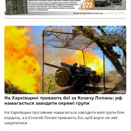
На Харківщині тривають бої за Козачу Лопань: рф
намагається заводити окремі групи
На Харківщині противник намагається заводити малі групи біля
кордону, а в Козачій Лопані тривають бої, щоб ворог не зміг
закріпитися.