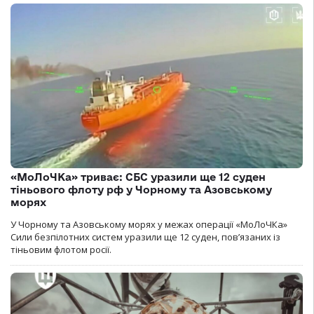
«МоЛоЧКа» триває: СБС уразили ще 12 суден
тіньового флоту рф у Чорному та Азовському
морях
У Чорному та Азовському морях у межах операції «МоЛоЧКа»
Сили безпілотних систем уразили ще 12 суден, пов’язаних із
тіньовим флотом росії.