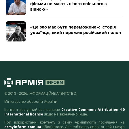
фільми не мають нічого спільного з
війною»
«Це зло має бути переможене»: історія
українця, який пережив російський полон
© 2018 - 2026, ІНФОРМАЦІЙНЕ АГЕНТСТВО,
Міністерство оборони України
Контент доступний за ліцензією
Creative Commons Attribution 4.0
International license
якщо не зазначено інше.
При використанні контенту з сайту АрміяInform посилання на
armyinform.com.ua
обов’язкове. Для суб’єктів у сфері онлайн-медіа