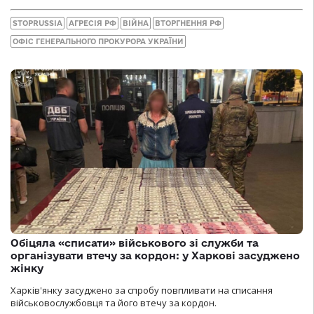
STOPRUSSIA
АГРЕСІЯ РФ
ВІЙНА
ВТОРГНЕННЯ РФ
ОФІС ГЕНЕРАЛЬНОГО ПРОКУРОРА УКРАЇНИ
Обіцяла «списати» військового зі служби та
організувати втечу за кордон: у Харкові засуджено
жінку
Харків'янку засуджено за спробу повпливати на списання
військовослужбовця та його втечу за кордон.