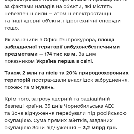
за фактами нападів на об’єкти, які містять
небезпечні сили — атомні електростанції
та інші ядерні об’єкти, гідротехнічні споруди
тощо.
Як зазначили в Офісі Генпрокурора
, площа
забрудненої території вибухонебезпечними
предметами — 174 тис кв м.
За цим
показником
Україна перша в світі.
Також 2 млн га лісів та 20% природоохоронних
територій
постраждали внаслідок забруднення,
пожеж та мінувань.
Крім того, загрозу ядерній та радіаційній
безпеці країни. 35 днів Чорнобильська АЕС
та Зона відчуження перебували під російською
окупацією. Сума прямих збитків, завданих
окупацією Зони відчуження —
3,2 млрд грн.