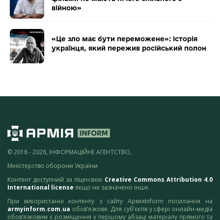
війною»
«Це зло має бути переможене»: історія
українця, який пережив російський полон
© 2018 - 2026, ІНФОРМАЦІЙНЕ АГЕНТСТВО,
Міністерство оборони України
Контент доступний за ліцензією
Creative Commons Attribution 4.0
International license
якщо не зазначено інше.
При використанні контенту з сайту АрміяInform посилання на
armyinform.com.ua
обов’язкове. Для суб’єктів у сфері онлайн-медіа
обов’язковим є розміщення у першому абзаці матеріалу прямого та