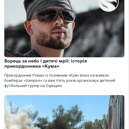
Борець за небо і дитячі мрії: історія
прикордонника «Кума»
Прикордонник Роман із позивним «Кум» воює на важких
бомберах «Vampire» та вже п’ять років організовує дитячий
футбольний турнір на Одещині.