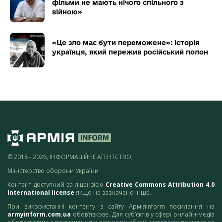
фільми не мають нічого спільного з
війною»
«Це зло має бути переможене»: історія
українця, який пережив російський полон
© 2018 - 2026, ІНФОРМАЦІЙНЕ АГЕНТСТВО,
Міністерство оборони України
Контент доступний за ліцензією
Creative Commons Attribution 4.0
International license
якщо не зазначено інше.
При використанні контенту з сайту АрміяInform посилання на
armyinform.com.ua
обов’язкове. Для суб’єктів у сфері онлайн-медіа