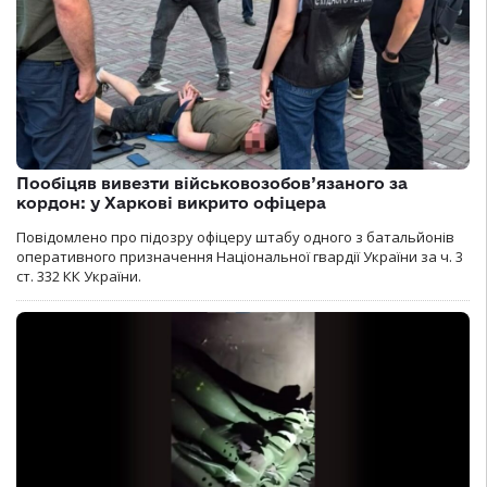
Пообіцяв вивезти військовозобов’язаного за
кордон: у Харкові викрито офіцера
Повідомлено про підозру офіцеру штабу одного з батальйонів
оперативного призначення Національної гвардії України за ч. 3
ст. 332 КК України.