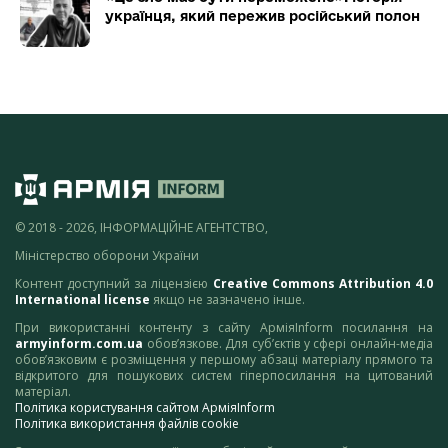
українця, який пережив російський полон
© 2018 - 2026, ІНФОРМАЦІЙНЕ АГЕНТСТВО,
Міністерство оборони України
Контент доступний за ліцензією
Creative Commons Attribution 4.0
International license
якщо не зазначено інше.
При використанні контенту з сайту АрміяInform посилання на
armyinform.com.ua
обов’язкове. Для суб’єктів у сфері онлайн-медіа
обов’язковим є розміщення у першому абзаці матеріалу прямого та
відкритого для пошукових систем гіперпосилання на цитований
матеріал.
Політика користування сайтом АрміяInform
Політика використання файлів cookie