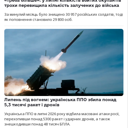
«Треба більше»: у липні кількість вбитих окупантів
трохи перевищила кількість залучених до війська
За минулий місяць було знищено 30 957 російських солдатів, тоді
як поповнення становило 29 800 осіб.
Липень під вогнем: українська ППО збила понад
5,3 тисячі ракет і дронів
Українська ППО в липні 2026 року відбила масовані атаки росії,
перехопивши понад 5300 ракет і ударних дронів, а також
знешкодивши понад 48 тисяч БПЛА.