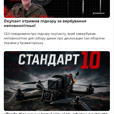
Окупант отримав підозру за вербування
неповнолітньої
СБУ повідомила про підозру окупанту, який завербував
неповнолітню для собору даних про дислокацію Сил оборони
України у Краматорську.