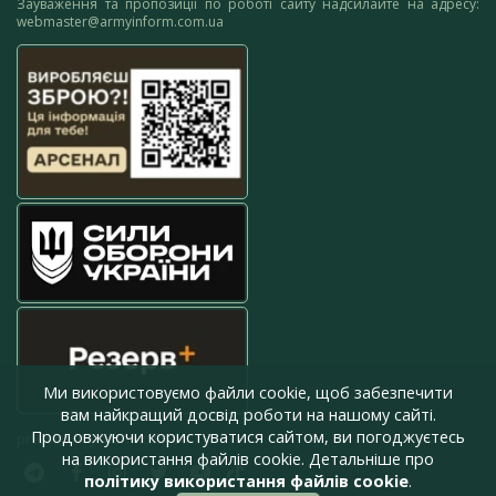
Зауваження та пропозиції по роботі сайту надсилайте на адресу:
webmaster@armyinform.com.ua
Ми використовуємо файли cookie, щоб забезпечити
вам найкращий досвід роботи на нашому сайті.
Продовжуючи користуватися сайтом, ви погоджуєтесь
press@armyinform.com.ua
на використання файлів cookie. Детальніше про
політику використання файлів cookie
.