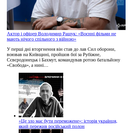
Актор і офіцер Володимир Ращук: «Воєнні фільми не
мають нічого спільного з війною»
У перші дні вторгнення він став до лав Сил оборони,
воював на Київщині, пройшов бої за Рубіжне,
Сєвєродонецьк і Бахмут, командував ротою батальйону
«Свобода», а нині…
«Це зло має бути переможене»: історія українця,
який пережив російський полон