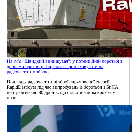
На ім’я “Швидкий винищувач”: у потенційній боротьбі з
дронами британці збираються розраховувати на
радіочастотну зброю
Приладдя радіочастотної зброї спрямованої енергії
RapidDestroyer під час випробувань із боротьби з БпЛА
нейтралізувало 80 дронів, що стало значним кроком у
праг