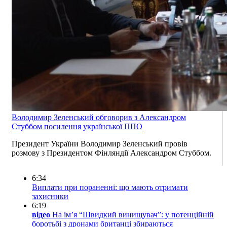
Володимир Зеленський обговорив з Александром
Стуббом посилення української ППО
Президент України Володимир Зеленський провів
розмову з Президентом Фінляндії Александром Стуббом.
6:34
Виплати при пораненні: що мають отримати
захисники
6:19
відео
На ім’я “Швидкий винищувач”: у потенційній
боротьбі з дронами британці збираються