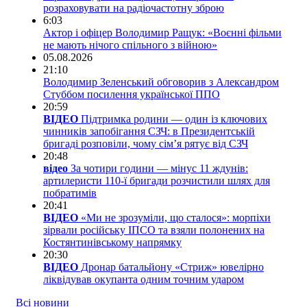
розраховувати на радіочастотну зброю
6:03
Актор і офіцер Володимир Ращук: «Воєнні фільми
не мають нічого спільного з війною»
05.08.2026
21:10
Володимир Зеленський обговорив з Александром
Стуббом посилення української ППО
20:59
ВІДЕО
Підтримка родини — один із ключових
чинників запобігання СЗЧ: в Президентській
бригаді розповіли, чому сім’я рятує від СЗЧ
20:48
відео
За чотири години — мінус 11 ждунів:
артилеристи 110-ї бригади розчистили шлях для
побратимів
20:41
ВІДЕО
«Ми не зрозуміли, що сталося»: морпіхи
зірвали російську ІПСО та взяли полонених на
Костянтинівському напрямку
20:30
ВІДЕО
Дронар батальйону «Стриж» ювелірно
ліквідував окупанта одним точним ударом
Всі новини