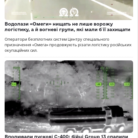
Водолази «Омеги» нищать не лише ворожу
логістику, а й вогневі групи, які мали б її захищати
Оператори безпілотних систем Центру спеціального
призначення «Омега» продовжують різати логістику російських
окупаційних сил.
Вполювали пускові С-400: бійці Group 13 спалили