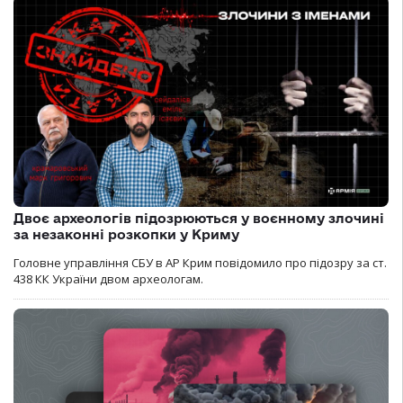
Двоє археологів підозрюються у воєнному злочині
за незаконні розкопки у Криму
Головне управління СБУ в АР Крим повідомило про підозру за ст.
438 КК України двом археологам.