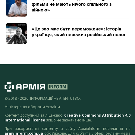
фільми не мають нічого спільного з
війною»
«Це зло має бути переможене»: історія
українця, який пережив російський полон
© 2018 - 2026, ІНФОРМАЦІЙНЕ АГЕНТСТВО,
Міністерство оборони України
Контент доступний за ліцензією
Creative Commons Attribution 4.0
International license
якщо не зазначено інше.
При використанні контенту з сайту АрміяInform посилання на
armyinform.com.ua
обов’язкове. Для суб’єктів у сфері онлайн-медіа