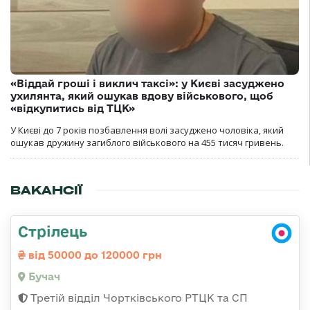
«Віддай гроші і виклич таксі»: у Києві засуджено
ухилянта, який ошукав вдову військового, щоб
«відкупитись від ТЦК»
У Києві до 7 років позбавлення волі засуджено чоловіка, який
ошукав дружину загиблого військового на 455 тисяч гривень.
ВАКАНСІЇ
Стрілець
від 50000 до 120000 грн
Бучач
Третій відділ Чортківського РТЦК та СП