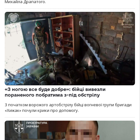
Михайла Драпатого.
«З ногою все буде добре»: бійці вивезли
пораненого побратима з-під обстрілу
З початком ворожого артобстрілу бійці вогневої групи бригади
«Хижак» почули крики про допомогу.