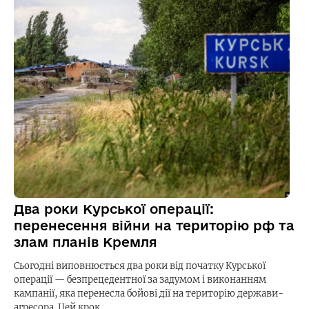
Два роки Курської операції:
перенесення війни на територію рф та
злам планів Кремля
Сьогодні виповнюється два роки від початку Курської
операції — безпрецедентної за задумом і виконанням
кампанії, яка перенесла бойові дії на територію держави-
агресора. Цей крок…