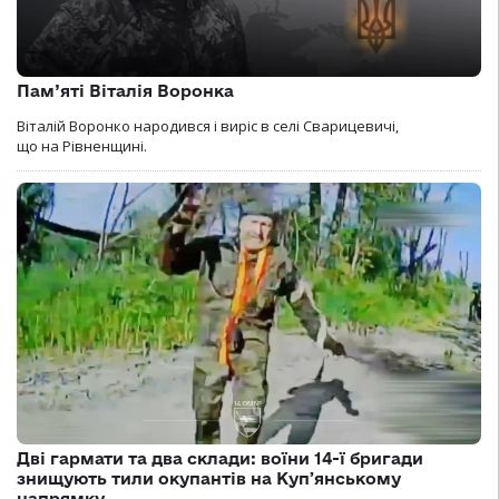
Пам’яті Віталія Воронка
Віталій Воронко народився і виріс в селі Сварицевичі,
що на Рівненщині.
Дві гармати та два склади: воїни 14-ї бригади
знищують тили окупантів на Купʼянському
напрямку