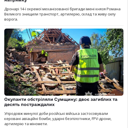
Дронарі 14-ї окремої механізованої бригади імені князя Романа
Великого знищили транспорт, артилерію, склад та живу силу
ворога.
Окупанти обстріляли Сумщину: двоє загиблих та
десять постраждалих
Упродовж минулої доби російські війська застосовували
керовані авіаційні бомби, ударні безпілотники, FPV-дрони,
артилерію та міномети.