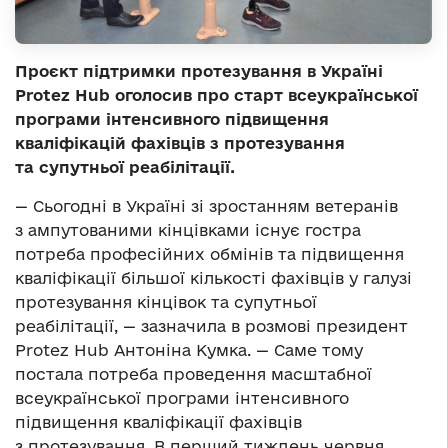
Проєкт підтримки протезування в Україні
Protez Hub оголосив про старт всеукраїнської
програми інтенсивного підвищення
кваліфікацій фахівців з протезування
та супутньої реабілітації.
— Сьогодні в Україні зі зростанням ветеранів
з ампутованими кінцівками існує гостра
потреба професійних обмінів та підвищення
кваліфікації більшої кількості фахівців у галузі
протезування кінцівок та супутньої
реабілітації, — зазначила в розмові президент
Protez Hub Антоніна Кумка. — Саме тому
постала потреба проведення масштабної
всеукраїнської програми інтенсивного
підвищення кваліфікації фахівців
з протезування. В перший тиждень червня