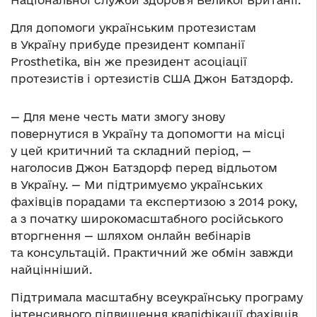
Національної служби здоров’я Великої Британії.
Для допомоги українським протезистам
в Україну прибуде президент компанії
Prosthetika, він же президент асоціації
протезистів і ортезистів США Джон Батздорф.
— Для мене честь мати змогу знову
повернутися в Україну та допомогти на місці
у цей критичний та складний період, —
наголосив Джон Батздорф перед відльотом
в Україну. — Ми підтримуємо українських
фахівців порадами та експертизою з 2014 року,
а з початку широкомасштабного російського
вторгнення — шляхом онлайн вебінарів
та консультацій. Практичний же обмін завжди
найцінніший.
Підтримала масштабну всеукраїнську програму
інтенсивного підвищення кваліфікації фахівців