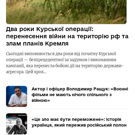
Два роки Курської операції:
перенесення війни на територію рф та
злам планів Кремля
Сьогодні виповнюється два роки від початку Курської
операції — безпрецедентної за задумом і виконанням
кампанії, яка перенесла бойові дії на територію держави-
агресора. Цей крок…
Актор і офіцер Володимир Ращук: «Воєнні
фільми не мають нічого спільного з
війною»
«Це зло має бути переможене»: історія
українця, який пережив російський полон