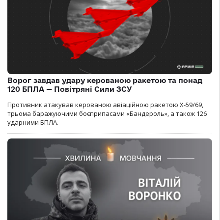
Ворог завдав удару керованою ракетою та понад
120 БПЛА — Повітряні Сили ЗСУ
Противник атакував керованою авіаційною ракетою Х-59/69,
трьома баражуючими боєприпасами «Бандероль», а також 126
ударними БПЛА.