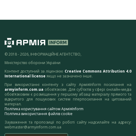
© 2018 - 2026, ІНФОРМАЦІЙНЕ АГЕНТСТВО,
Міністерство оборони України
Контент доступний за ліцензією
Creative Commons Attribution 4.0
International license
якщо не зазначено інше.
При використанні контенту з сайту АрміяInform посилання на
armyinform.com.ua
обов’язкове. Для суб’єктів у сфері онлайн-медіа
обов’язковим є розміщення у першому абзаці матеріалу прямого та
відкритого для пошукових систем гіперпосилання на цитований
матеріал.
Політика користування сайтом АрміяInform
Політика використання файлів cookie
Зауваження та пропозиції по роботі сайту надсилайте на адресу:
webmaster@armyinform.com.ua