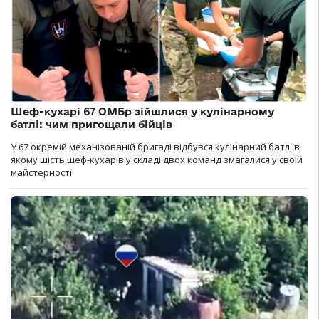
Шеф-кухарі 67 ОМБр зійшлися у кулінарному
батлі: чим пригощали бійців
У 67 окремій механізованій бригаді відбувся кулінарний батл, в
якому шість шеф-кухарів у складі двох команд змагалися у своїй
майстерності.