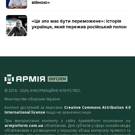
війною»
«Це зло має бути переможене»: історія
українця, який пережив російський полон
© 2018 - 2026, ІНФОРМАЦІЙНЕ АГЕНТСТВО,
Міністерство оборони України
Контент доступний за ліцензією
Creative Commons Attribution 4.0
International license
якщо не зазначено інше.
При використанні контенту з сайту АрміяInform посилання на
armyinform.com.ua
обов’язкове. Для суб’єктів у сфері онлайн-медіа
обов’язковим є розміщення у першому абзаці матеріалу прямого та