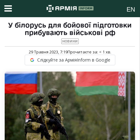
EN
У білорусь для бойової підготовки
прибувають військові рф
НОВИНИ
29 Травня 2023, 7:19
Прочитаєте за:
< 1
хв.
Слідкуйте за АрміяInform в Google