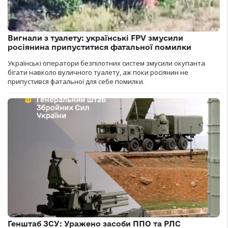
Вигнали з туалету: українські FPV змусили
росіянина припуститися фатальної помилки
Українські оператори безпілотних систем змусили окупанта
бігати навколо вуличного туалету, аж поки росіянин не
припустився фатальної для себе помилки.
Генштаб ЗСУ: Уражено засоби ППО та РЛС